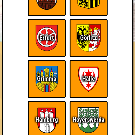
BUCHEN
RESERVIERUNG
HIGHSCORE
EVENTS
Erfurt
Görlitz
ÜBER UNS
FAQ
The Last of Us
Belege den letzten Platz
~ Noch nicht erreicht ~
Grimma
Halle
Hamburg
Hoyerswerda