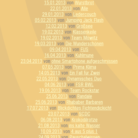
15.01.2013
von
Wurstbrot
22.01.2013
von
Alle
29.01.2013
von
Ledercouch
05.02.2013
von
Jumping Jack Flash
12.02.2013
von
Großsee
19.02.2013
von
Klassenkeile
19.02.2013
von
Team Möwitz
19.03.2013
von
Die Wunderschönen
09.04.2013
von
FUS
16.04.2013
von
Kuhlmune
23.04.2013
von
ohne Smartphone aufgeschmissen
07.05.2013
von
Prima Klima
14.05.2013
von
Ein Fall für Zwei
22.05.2013
von
Dynamisches Duo
04.06.2013
von
FSR BWL
19.06.2013
von
Team Rockstar
25.06.2013
von
Randale
25.06.2013
von
Rhababer Barbaren
17.07.2013
von
Blickdichtes Fichtendickicht
23.07.2013
von
SCDC
06.08.2013
von
Krokodilrotze
21.08.2013
von
ins kalte Wasser
10.09.2013
von
4 aus 5 plus 1
24.09.2013
von
Pauschalwissen