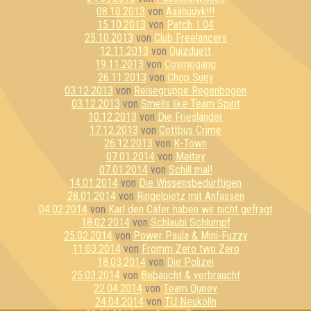
08.10.2013
von
Ääähüüyk!!!
15.10.2013
von
Patch 1.04
25.10.2013
von
Club Freelancers
12.11.2013
von
Quizduett
19.11.2013
von
Cosmogang
26.11.2013
von
Chop Suey
03.12.2013
von
Reisegruppe Regenbogen
03.12.2013
von
Smells like Team Spirit
10.12.2013
von
Die Friesländer
17.12.2013
von
Cottbus Crime
26.12.2013
von
K-Town
07.01.2014
von
Meitey
07.01.2014
von
Schill mal!
14.01.2014
von
Die Wissensbedürftigen
28.01.2014
von
Ringelpietz mit Anfassen
04.02.2014
von
Karl den Cäfer haben wir nicht gefragt
18.02.2014
von
Schlaubi Schlumpf
25.02.2014
von
Power Paula & Mini-Fuzzy
11.03.2014
von
Fromm Zero two Zero
18.03.2014
von
Die Polizei
25.03.2014
von
Bebaucht & verbraucht
22.04.2014
von
Team Queev
24.04.2014
von
TU Neukölln