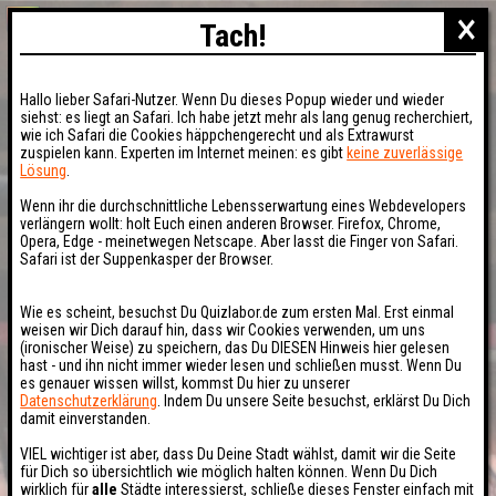
×
Tach!
Hallo lieber Safari-Nutzer. Wenn Du dieses Popup wieder und wieder
siehst: es liegt an Safari. Ich habe jetzt mehr als lang genug recherchiert,
wie ich Safari die Cookies häppchengerecht und als Extrawurst
zuspielen kann. Experten im Internet meinen: es gibt
keine zuverlässige
Lösung
.
Wenn ihr die durchschnittliche Lebensserwartung eines Webdevelopers
verlängern wollt: holt Euch einen anderen Browser. Firefox, Chrome,
Opera, Edge - meinetwegen Netscape. Aber lasst die Finger von Safari.
Safari ist der Suppenkasper der Browser.
Wie es scheint, besuchst Du Quizlabor.de zum ersten Mal. Erst einmal
weisen wir Dich darauf hin, dass wir Cookies verwenden, um uns
(ironischer Weise) zu speichern, das Du DIESEN Hinweis hier gelesen
hast - und ihn nicht immer wieder lesen und schließen musst. Wenn Du
es genauer wissen willst, kommst Du hier zu unserer
Datenschutzerklärung
. Indem Du unsere Seite besuchst, erklärst Du Dich
damit einverstanden.
VIEL wichtiger ist aber, dass Du Deine Stadt wählst, damit wir die Seite
für Dich so übersichtlich wie möglich halten können. Wenn Du Dich
wirklich für
alle
Städte interessierst, schließe dieses Fenster einfach mit