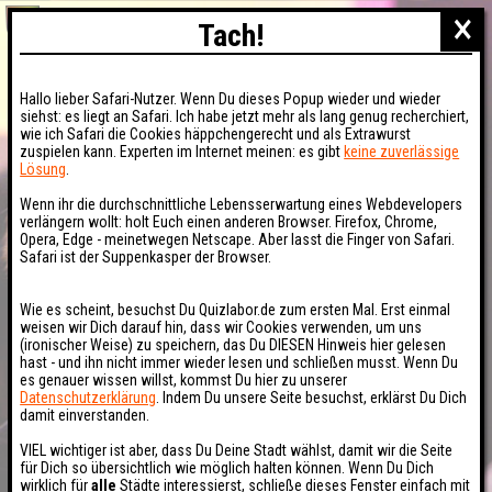
×
Tach!
Hallo lieber Safari-Nutzer. Wenn Du dieses Popup wieder und wieder
siehst: es liegt an Safari. Ich habe jetzt mehr als lang genug recherchiert,
wie ich Safari die Cookies häppchengerecht und als Extrawurst
zuspielen kann. Experten im Internet meinen: es gibt
keine zuverlässige
Lösung
.
Wenn ihr die durchschnittliche Lebensserwartung eines Webdevelopers
verlängern wollt: holt Euch einen anderen Browser. Firefox, Chrome,
Opera, Edge - meinetwegen Netscape. Aber lasst die Finger von Safari.
Safari ist der Suppenkasper der Browser.
Wie es scheint, besuchst Du Quizlabor.de zum ersten Mal. Erst einmal
weisen wir Dich darauf hin, dass wir Cookies verwenden, um uns
(ironischer Weise) zu speichern, das Du DIESEN Hinweis hier gelesen
hast - und ihn nicht immer wieder lesen und schließen musst. Wenn Du
es genauer wissen willst, kommst Du hier zu unserer
Datenschutzerklärung
. Indem Du unsere Seite besuchst, erklärst Du Dich
damit einverstanden.
VIEL wichtiger ist aber, dass Du Deine Stadt wählst, damit wir die Seite
für Dich so übersichtlich wie möglich halten können. Wenn Du Dich
wirklich für
alle
Städte interessierst, schließe dieses Fenster einfach mit