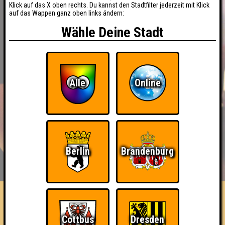
Klick auf das X oben rechts. Du kannst den Stadtfilter jederzeit mit Klick
auf das Wappen ganz oben links ändern:
Wähle Deine Stadt
Alle
Online
Berlin
Brandenburg
BUCHEN
RESERVIERUNG
HIGHSCORE
EVENTS
ÜBER UNS
FAQ
Faplanas
Cottbus
Dresden