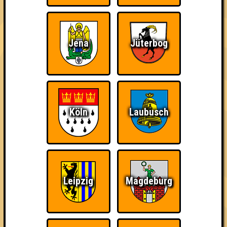
Euch!
Jena
Jüterbog
The Amount of
Ich war da, vor 3000
Da-Da Da! Da-Da Da!
Teilnahmen is too
Jahren
damn high
Köln
Laubusch
Leipzig
Magdeburg
Teil der Oberschicht
Knapp daneben!
Erster!