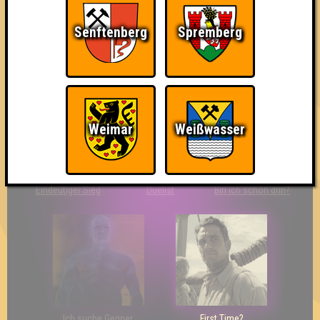
Senftenberg
Spremberg
So kurz vorm Sieg!
Wir sind ERSTER?!
Streber
Weimar
Weißwasser
Eindeutiger Sieg
Duelist
Bin ich schon drin?
Ich suche Gegner,
First Time?