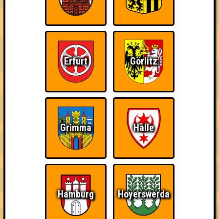
Errungenschaften
Kleiner Hinweis: bei uns sind Teams, die in einem Stechen
verlieren, trotzdem auf dem 1. Platz - den haben sie sich
schließlich verdient! Entsprechend gibt es für diese auch
Errungenschaften für den 1. Platz.
Erfurt
Görlitz
Grimma
Halle
The Last of Us
Schon wieder zum
Wiederzehn macht
Quiz?!
Freude
Hamburg
Hoyerswerda
Quizveteran
Wir sind immer bei
Nerven aus Stahl