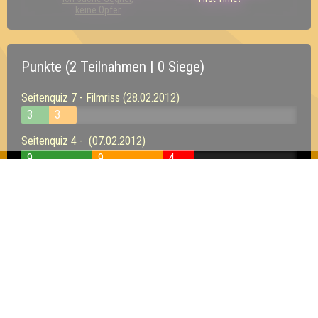
keine Opfer
Punkte (2 Teilnahmen | 0 Siege)
Seitenquiz 7 - Filmriss (28.02.2012)
3
3
Seitenquiz 4 - (07.02.2012)
9
9
4
Inhaber & Geschäftsführer:
Georg Martin // Quizlabor
Sandower Straße 56
03046 Cottbus
info@quizlabor.de