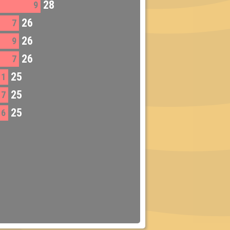
28
9
26
7
26
9
26
7
25
11
25
7
25
6
3