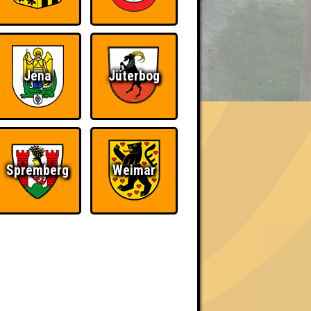
BER UNS
Jena
Jüterbog
«
»
Spremberg
Weimar