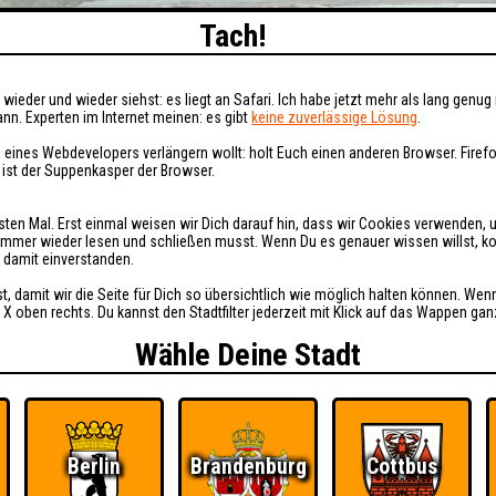
Tach!
wieder und wieder siehst: es liegt an Safari. Ich habe jetzt mehr als lang genug 
nn. Experten im Internet meinen: es gibt
keine zuverlässige Lösung
.
 eines Webdevelopers verlängern wollt: holt Euch einen anderen Browser. Fire
i ist der Suppenkasper der Browser.
sten Mal. Erst einmal weisen wir Dich darauf hin, dass wir Cookies verwenden, 
t immer wieder lesen und schließen musst. Wenn Du es genauer wissen willst, 
h damit einverstanden.
st, damit wir die Seite für Dich so übersichtlich wie möglich halten können. Wen
 X oben rechts. Du kannst den Stadtfilter jederzeit mit Klick auf das Wappen gan
Wähle Deine Stadt
Berlin
Brandenburg
Cottbus