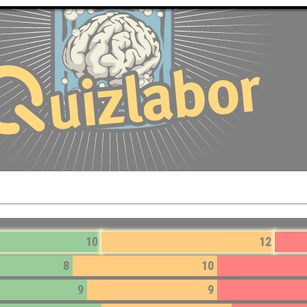
10
12
8
10
9
9