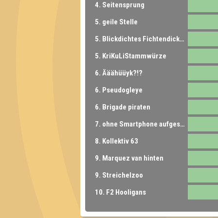
4. Seitensprung
5. geile Stelle
5. Blickdichtes Fichtendickicht
5. KriKuLiStammwürze
6. Ääähüüyk?!?
6. Pseudogleye
6. Brigade piraten
7. ohne Smartphone aufgeschmissen
8. Kollektiv 63
9. Marquez van hinten
9. Streichelzoo
10. F2 Hooligans