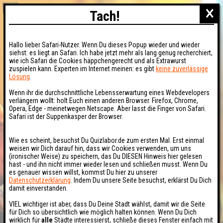
×
Tach!
Hallo lieber Safari-Nutzer. Wenn Du dieses Popup wieder und wieder
siehst: es liegt an Safari. Ich habe jetzt mehr als lang genug recherchiert,
wie ich Safari die Cookies häppchengerecht und als Extrawurst
zuspielen kann. Experten im Internet meinen: es gibt
keine zuverlässige
Lösung
.
Wenn ihr die durchschnittliche Lebensserwartung eines Webdevelopers
verlängern wollt: holt Euch einen anderen Browser. Firefox, Chrome,
Opera, Edge - meinetwegen Netscape. Aber lasst die Finger von Safari.
Safari ist der Suppenkasper der Browser.
Wie es scheint, besuchst Du Quizlabor.de zum ersten Mal. Erst einmal
weisen wir Dich darauf hin, dass wir Cookies verwenden, um uns
(ironischer Weise) zu speichern, das Du DIESEN Hinweis hier gelesen
hast - und ihn nicht immer wieder lesen und schließen musst. Wenn Du
es genauer wissen willst, kommst Du hier zu unserer
Datenschutzerklärung
. Indem Du unsere Seite besuchst, erklärst Du Dich
damit einverstanden.
VIEL wichtiger ist aber, dass Du Deine Stadt wählst, damit wir die Seite
für Dich so übersichtlich wie möglich halten können. Wenn Du Dich
wirklich für
alle
Städte interessierst, schließe dieses Fenster einfach mit