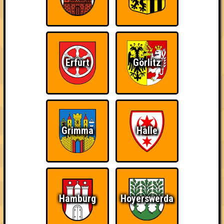
Errungenschaften
Kleiner Hinweis: bei uns sind Teams, die in einem Stechen
verlieren, trotzdem auf dem 1. Platz - den haben sie sich
schließlich verdient! Entsprechend gibt es für diese auch
Errungenschaften für den 1. Platz.
Erfurt
Görlitz
Grimma
Halle
The Last of Us
Schon wieder zum
Wiederzehn macht
Quiz?!
Freude
Hamburg
Hoyerswerda