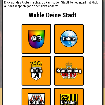
Klick auf das X oben rechts. Du kannst den Stadtfilter jederzeit mit Klick
auf das Wappen ganz oben links ändern:
Wähle Deine Stadt
Alle
Online
Berlin
Brandenburg
BUCHEN
RESERVIERUNG
HIGHSCORE
EVENTS
ÜBER UNS
FAQ
Schienenersatzverkehr
Cottbus
Dresden