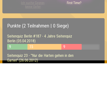
Ich suche Gegner,
First Time?
keine Opfer
Punkte (2 Teilnahmen | 0 Siege)
Seitenquiz Berlin #187 - 4 Jahre Seitenquiz
Berlin (05.04.2018)
9
15
9
Seitenquiz 23 - "Nur die Harten gehen in den
Garten" (26.06.2012)
7
3
6
Inhaber & Geschäftsführer:
Georg Martin // Quizlabor
Sandower Straße 56
03046 Cottbus