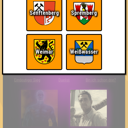
Senftenberg
Spremberg
So kurz vorm Sieg!
Wir sind ERSTER?!
Streber
Weimar
Weißwasser
Eindeutiger Sieg
Duelist
Bin ich schon drin?