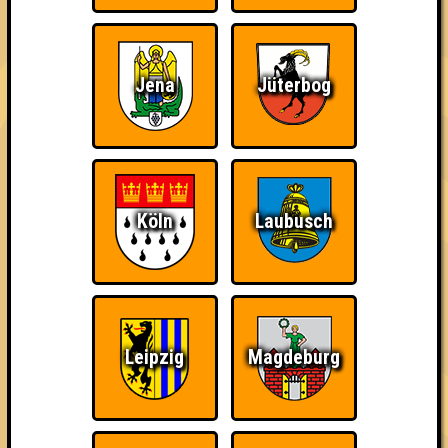
Quizveteran
Wir sind immer bei
Nerven aus Stahl
Euch!
Jena
Jüterbog
The Amount of
Ich war da, vor 3000
Da-Da Da! Da-Da Da!
Teilnahmen is too
Jahren
Köln
Laubusch
damn high
Leipzig
Magdeburg
Teil der Oberschicht
Knapp daneben!
Erster!