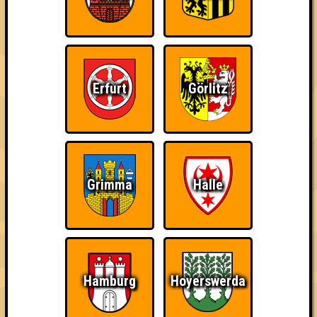
«
»
Seitenquiz 48
The Imperial March · 19.03.2013 · Scandale Le Locale Fatale
Info
Punkte
Angemeldete Teams
Erfurt
Görlitz
Grimma
Halle
Punkte
Hamburg
Hoyerswerda
1. Seitensprung
35
7
13
15