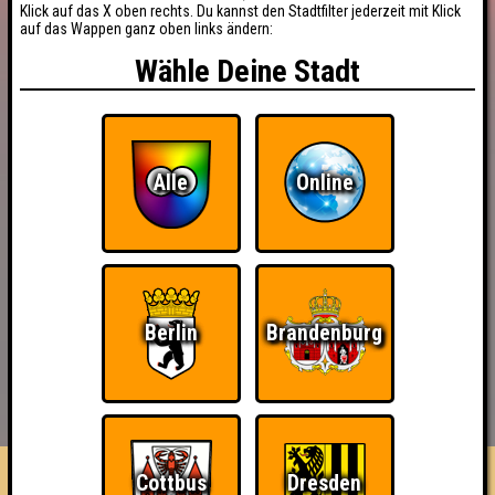
Klick auf das X oben rechts. Du kannst den Stadtfilter jederzeit mit Klick
auf das Wappen ganz oben links ändern:
Wähle Deine Stadt
Alle
Online
Berlin
Brandenburg
BUCHEN
RESERVIERUNG
HIGHSCORE
EVENTS
ÜBER UNS
FAQ
Cottbus
Dresden