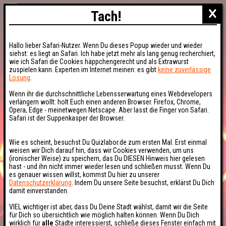
×
Tach!
Hallo lieber Safari-Nutzer. Wenn Du dieses Popup wieder und wieder
siehst: es liegt an Safari. Ich habe jetzt mehr als lang genug recherchiert,
wie ich Safari die Cookies häppchengerecht und als Extrawurst
zuspielen kann. Experten im Internet meinen: es gibt
keine zuverlässige
Lösung
.
Wenn ihr die durchschnittliche Lebensserwartung eines Webdevelopers
verlängern wollt: holt Euch einen anderen Browser. Firefox, Chrome,
Opera, Edge - meinetwegen Netscape. Aber lasst die Finger von Safari.
Safari ist der Suppenkasper der Browser.
Wie es scheint, besuchst Du Quizlabor.de zum ersten Mal. Erst einmal
weisen wir Dich darauf hin, dass wir Cookies verwenden, um uns
(ironischer Weise) zu speichern, das Du DIESEN Hinweis hier gelesen
hast - und ihn nicht immer wieder lesen und schließen musst. Wenn Du
es genauer wissen willst, kommst Du hier zu unserer
Datenschutzerklärung
. Indem Du unsere Seite besuchst, erklärst Du Dich
damit einverstanden.
VIEL wichtiger ist aber, dass Du Deine Stadt wählst, damit wir die Seite
für Dich so übersichtlich wie möglich halten können. Wenn Du Dich
wirklich für
alle
Städte interessierst, schließe dieses Fenster einfach mit