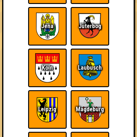
2. Stammwürze
34
10
13
11
3. Pilsesammler
Jena
Jüterbog
32
8
14
10
4. Am Mars
30
7
13
10
4. Die Bärtigen
Köln
Laubusch
30
7
12
11
5. geile Stelle
28
9
12
7
6. Obi-Wan geht knobeln
Leipzig
Magdeburg
27
9
11
7
7. Ääähüüyk!!!
26
7
12
7