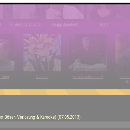
!
Teil der Oberschicht
Knapp daneben!
Erster!
r Sieg
Duelist
Bin ich schon drin?
Ich su
kei
-des-Bösen-Verlosung & Karaoke) (07.05.2013)