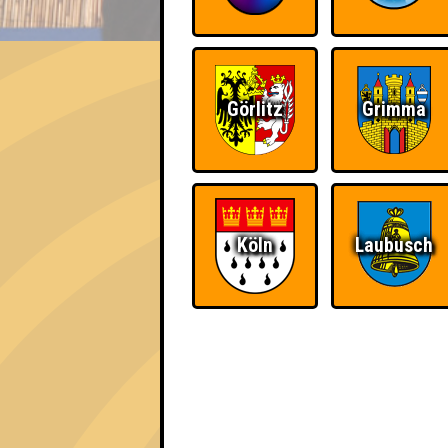
EVENT
Prima Klima
Görlitz
Grimma
Errungenschaften
Kleiner Hinweis: bei uns sind Teams, die in
für diese auch Errungenschaften für den 1. 
Köln
Laubusch
The Last of Us
Schon wieder zum
Quiz?!