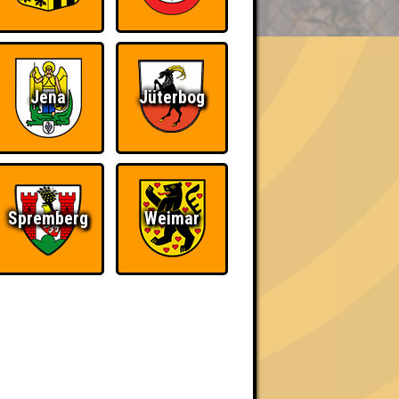
Jena
Jüterbog
h schließlich verdient! Entsprechend gibt es
Spremberg
Weimar
Nerven aus Stahl
The Amount of
Teilnahmen is too
damn high