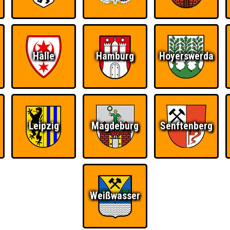
RESERVIERUNG
HIGHSCORE
S
Halle
Hamburg
Hoyerswerda
 einem Stechen verlieren, trotzdem auf dem 1. Platz - den haben sie sic
Platz.
Leipzig
Magdeburg
Senftenberg
Wiederzehn macht
Quizveteran
Wir sind immer bei
Freude
Euch!
Weißwasser