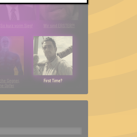
So kurz vorm Sieg!
Wir sind ERSTER?!
che Gegner,
First Time?
ne Opfer