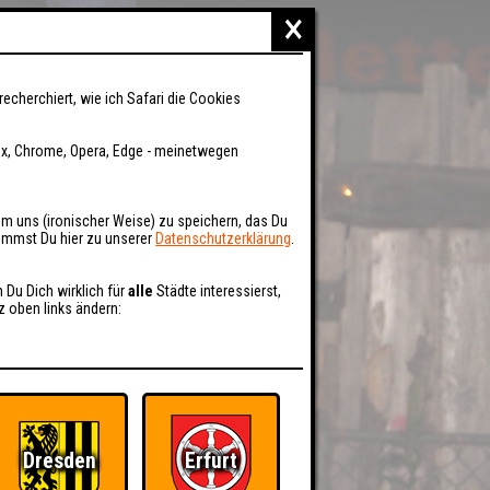
×
recherchiert, wie ich Safari die Cookies
fox, Chrome, Opera, Edge - meinetwegen
um uns (ironischer Weise) zu speichern, das Du
kommst Du hier zu unserer
Datenschutzerklärung
.
n Du Dich wirklich für
alle
Städte interessierst,
z oben links ändern:
Dresden
Erfurt
BER UNS