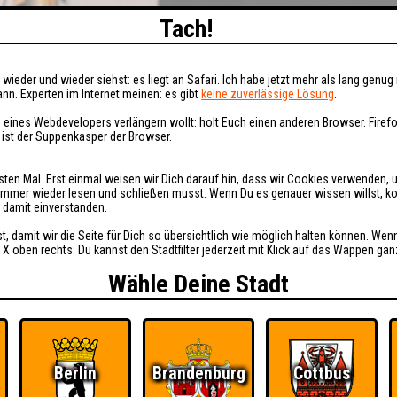
Tach!
wieder und wieder siehst: es liegt an Safari. Ich habe jetzt mehr als lang genug 
nn. Experten im Internet meinen: es gibt
keine zuverlässige Lösung
.
 eines Webdevelopers verlängern wollt: holt Euch einen anderen Browser. Fire
i ist der Suppenkasper der Browser.
sten Mal. Erst einmal weisen wir Dich darauf hin, dass wir Cookies verwenden, 
t immer wieder lesen und schließen musst. Wenn Du es genauer wissen willst, 
h damit einverstanden.
st, damit wir die Seite für Dich so übersichtlich wie möglich halten können. Wen
 X oben rechts. Du kannst den Stadtfilter jederzeit mit Klick auf das Wappen gan
Wähle Deine Stadt
Berlin
Brandenburg
Cottbus
Ü
FAQ
BUCHEN