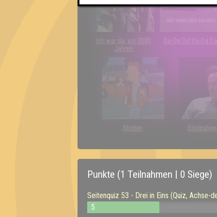
Ich war da, vor 3000
Da-Da Da! Da-Da Da
Jahren
Streber
Eindeutige
Punkte (1 Teilnahmen | 0 Siege)
Seitenquiz 53 - Drei in Eins (Quiz, Achse
5