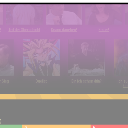
!
Teil der Oberschicht
Knapp daneben!
Erster!
r Sieg
Duelist
Bin ich schon drin?
Ich su
kei
)
9
6