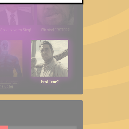
So kurz vorm Sieg!
Wir sind ERSTER?!
che Gegner,
First Time?
ne Opfer