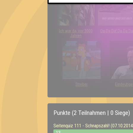
Ich war da, vor 3000
Da-Da Da! Da-Da Da
Jahren
Streber
Eindeutige
Punkte (2 Teilnahmen | 0 Siege)
Seitenquiz 111 - Schnapszahl! (07.10.2014
13