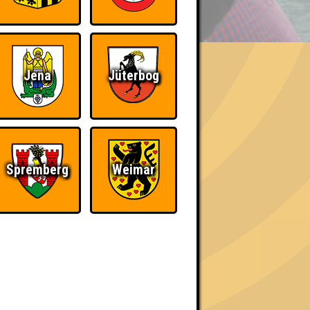
BER UNS
Jena
Jüterbog
h schließlich verdient! Entsprechend gibt es
Spremberg
Weimar
Nerven aus Stahl
The Amount of
Teilnahmen is too
damn high