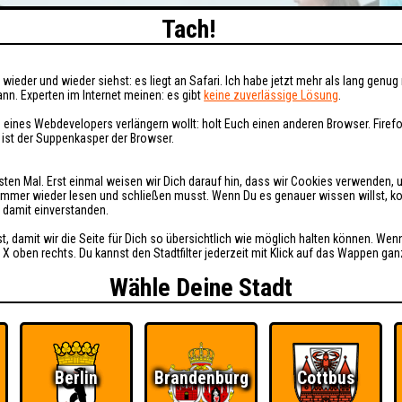
Tach!
wieder und wieder siehst: es liegt an Safari. Ich habe jetzt mehr als lang genug 
nn. Experten im Internet meinen: es gibt
keine zuverlässige Lösung
.
 eines Webdevelopers verlängern wollt: holt Euch einen anderen Browser. Fire
i ist der Suppenkasper der Browser.
sten Mal. Erst einmal weisen wir Dich darauf hin, dass wir Cookies verwenden, 
t immer wieder lesen und schließen musst. Wenn Du es genauer wissen willst, 
h damit einverstanden.
st, damit wir die Seite für Dich so übersichtlich wie möglich halten können. Wen
 X oben rechts. Du kannst den Stadtfilter jederzeit mit Klick auf das Wappen gan
Wähle Deine Stadt
Berlin
Brandenburg
Cottbus