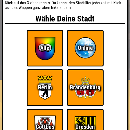
Klick auf das X oben rechts. Du kannst den Stadtfilter jederzeit mit Klick
auf das Wappen ganz oben links ändern:
Wähle Deine Stadt
Alle
Online
BUCHEN
RESERVIERUNG
HIGHSCORE
EVENTS
ÜBER UNS
FAQ
Berlin
Brandenburg
«
»
Seitenquiz 96
das Sündikatsquiz · 27.05.2014 · Donner Wetter
Info
Punkte
Angemeldete Teams
Cottbus
Dresden