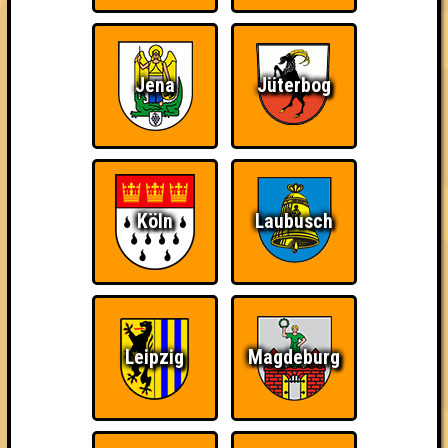
3. Stammwürze
37
15
13
9
Jena
Jüterbog
4. Obi-Wan geht knobeln
36
14
12
10
5. WTF
34
9
12
13
6. Ääähüüyk!!!
Köln
Laubusch
31
10
9
12
6. ohne Smartphone aufgeschmissen
31
12
11
8
7. Gummibärenbande
Leipzig
Magdeburg
30
11
11
8
8. Alle
29
7
13
9