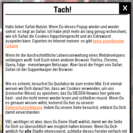
×
Tach!
Hallo lieber Safari-Nutzer. Wenn Du dieses Popup wieder und wieder
siehst: es liegt an Safari. Ich habe jetzt mehr als lang genug recherchiert,
wie ich Safari die Cookies häppchengerecht und als Extrawurst
zuspielen kann. Experten im Internet meinen: es gibt
keine zuverlässige
Lösung
.
Wenn ihr die durchschnittliche Lebensserwartung eines Webdevelopers
verlängern wollt: holt Euch einen anderen Browser. Firefox, Chrome,
Opera, Edge - meinetwegen Netscape. Aber lasst die Finger von Safari.
Safari ist der Suppenkasper der Browser.
Wie es scheint, besuchst Du Quizlabor.de zum ersten Mal. Erst einmal
weisen wir Dich darauf hin, dass wir Cookies verwenden, um uns
(ironischer Weise) zu speichern, das Du DIESEN Hinweis hier gelesen
hast - und ihn nicht immer wieder lesen und schließen musst. Wenn Du
es genauer wissen willst, kommst Du hier zu unserer
Datenschutzerklärung
. Indem Du unsere Seite besuchst, erklärst Du Dich
damit einverstanden.
VIEL wichtiger ist aber, dass Du Deine Stadt wählst, damit wir die Seite
für Dich so übersichtlich wie möglich halten können. Wenn Du Dich
wirklich für
alle
Städte interessierst, schließe dieses Fenster einfach mit