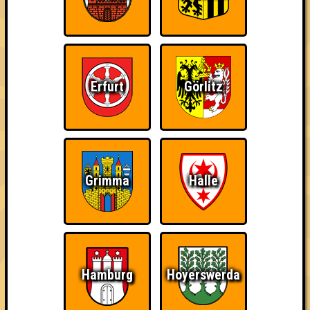
Erfurt
Görlitz
Punkte
Grimma
Halle
1. Seitensprung
40
15
12
13
2. Rhababer Barbaren
38
11
14
13
Hamburg
Hoyerswerda
2. Disturbed Systems
38
14
15
9