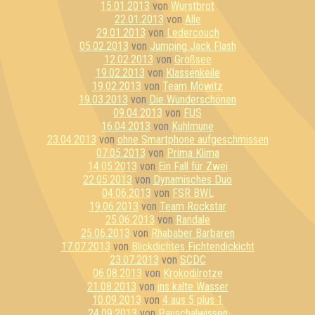
15.01.2013
von
Wurstbrot
22.01.2013
von
Alle
29.01.2013
von
Ledercouch
05.02.2013
von
Jumping Jack Flash
12.02.2013
von
Großsee
19.02.2013
von
Klassenkeile
19.02.2013
von
Team Möwitz
19.03.2013
von
Die Wunderschönen
09.04.2013
von
FUS
16.04.2013
von
Kuhlmune
23.04.2013
von
ohne Smartphone aufgeschmissen
07.05.2013
von
Prima Klima
14.05.2013
von
Ein Fall für Zwei
22.05.2013
von
Dynamisches Duo
04.06.2013
von
FSR BWL
19.06.2013
von
Team Rockstar
25.06.2013
von
Randale
25.06.2013
von
Rhababer Barbaren
17.07.2013
von
Blickdichtes Fichtendickicht
23.07.2013
von
SCDC
06.08.2013
von
Krokodilrotze
21.08.2013
von
ins kalte Wasser
10.09.2013
von
4 aus 5 plus 1
24.09.2013
von
Pauschalwissen