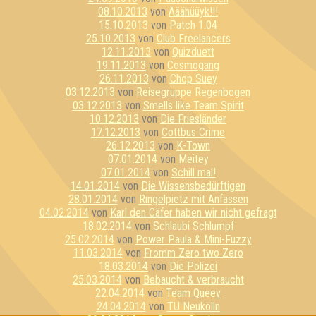
08.10.2013
von
Ääähüüyk!!!
15.10.2013
von
Patch 1.04
25.10.2013
von
Club Freelancers
12.11.2013
von
Quizduett
19.11.2013
von
Cosmogang
26.11.2013
von
Chop Suey
03.12.2013
von
Reisegruppe Regenbogen
03.12.2013
von
Smells like Team Spirit
10.12.2013
von
Die Friesländer
17.12.2013
von
Cottbus Crime
26.12.2013
von
K-Town
07.01.2014
von
Meitey
07.01.2014
von
Schill mal!
14.01.2014
von
Die Wissensbedürftigen
28.01.2014
von
Ringelpietz mit Anfassen
04.02.2014
von
Karl den Cäfer haben wir nicht gefragt
18.02.2014
von
Schlaubi Schlumpf
25.02.2014
von
Power Paula & Mini-Fuzzy
11.03.2014
von
Fromm Zero two Zero
18.03.2014
von
Die Polizei
25.03.2014
von
Bebaucht & verbraucht
22.04.2014
von
Team Queev
24.04.2014
von
TU Neukölln