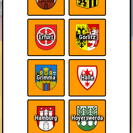
BUCHEN
RESERVIERUNG
HIGHSCORE
EVENTS
Erfurt
Görlitz
ÜBER UNS
FAQ
The Last of Us
Belege den letzten Platz
~ Noch nicht erreicht ~
Grimma
Halle
Hamburg
Hoyerswerda