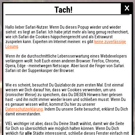
×
Tach!
Hallo lieber Safari-Nutzer. Wenn Du dieses Popup wieder und wieder
siehst: es liegt an Safari. Ich habe jetzt mehr als lang genug recherchiert,
wie ich Safari die Cookies häppchengerecht und als Extrawurst
zuspielen kann. Experten im Internet meinen: es gibt
keine zuverlässige
Lösung
.
Wenn ihr die durchschnittliche Lebensserwartung eines Webdevelopers
verlängern wollt: holt Euch einen anderen Browser. Firefox, Chrome,
Opera, Edge - meinetwegen Netscape. Aber lasst die Finger von Safari.
Safari ist der Suppenkasper der Browser.
Wie es scheint, besuchst Du Quizlabor.de zum ersten Mal. Erst einmal
weisen wir Dich darauf hin, dass wir Cookies verwenden, um uns
(ironischer Weise) zu speichern, das Du DIESEN Hinweis hier gelesen
hast - und ihn nicht immer wieder lesen und schließen musst. Wenn Du
es genauer wissen willst, kommst Du hier zu unserer
Datenschutzerklärung
. Indem Du unsere Seite besuchst, erklärst Du Dich
damit einverstanden.
VIEL wichtiger ist aber, dass Du Deine Stadt wählst, damit wir die Seite
für Dich so übersichtlich wie möglich halten können. Wenn Du Dich
wirklich für
alle
Städte interessierst, schließe dieses Fenster einfach mit