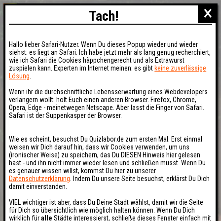
×
Tach!
Hallo lieber Safari-Nutzer. Wenn Du dieses Popup wieder und wieder
siehst: es liegt an Safari. Ich habe jetzt mehr als lang genug recherchiert,
wie ich Safari die Cookies häppchengerecht und als Extrawurst
zuspielen kann. Experten im Internet meinen: es gibt
keine zuverlässige
Lösung
.
Wenn ihr die durchschnittliche Lebensserwartung eines Webdevelopers
verlängern wollt: holt Euch einen anderen Browser. Firefox, Chrome,
Opera, Edge - meinetwegen Netscape. Aber lasst die Finger von Safari.
Safari ist der Suppenkasper der Browser.
Wie es scheint, besuchst Du Quizlabor.de zum ersten Mal. Erst einmal
weisen wir Dich darauf hin, dass wir Cookies verwenden, um uns
(ironischer Weise) zu speichern, das Du DIESEN Hinweis hier gelesen
hast - und ihn nicht immer wieder lesen und schließen musst. Wenn Du
es genauer wissen willst, kommst Du hier zu unserer
Datenschutzerklärung
. Indem Du unsere Seite besuchst, erklärst Du Dich
damit einverstanden.
VIEL wichtiger ist aber, dass Du Deine Stadt wählst, damit wir die Seite
für Dich so übersichtlich wie möglich halten können. Wenn Du Dich
wirklich für
alle
Städte interessierst, schließe dieses Fenster einfach mit