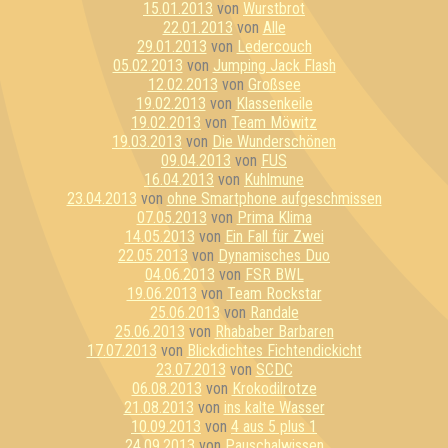
15.01.2013
von
Wurstbrot
22.01.2013
von
Alle
29.01.2013
von
Ledercouch
05.02.2013
von
Jumping Jack Flash
12.02.2013
von
Großsee
19.02.2013
von
Klassenkeile
19.02.2013
von
Team Möwitz
19.03.2013
von
Die Wunderschönen
09.04.2013
von
FUS
16.04.2013
von
Kuhlmune
23.04.2013
von
ohne Smartphone aufgeschmissen
07.05.2013
von
Prima Klima
14.05.2013
von
Ein Fall für Zwei
22.05.2013
von
Dynamisches Duo
04.06.2013
von
FSR BWL
19.06.2013
von
Team Rockstar
25.06.2013
von
Randale
25.06.2013
von
Rhababer Barbaren
17.07.2013
von
Blickdichtes Fichtendickicht
23.07.2013
von
SCDC
06.08.2013
von
Krokodilrotze
21.08.2013
von
ins kalte Wasser
10.09.2013
von
4 aus 5 plus 1
24.09.2013
von
Pauschalwissen