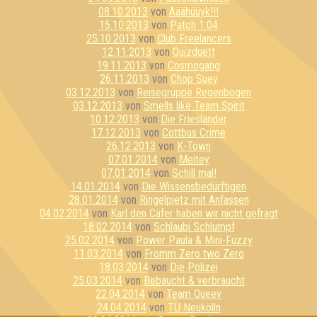
08.10.2013
von
Ääähüüyk!!!
15.10.2013
von
Patch 1.04
25.10.2013
von
Club Freelancers
12.11.2013
von
Quizduett
19.11.2013
von
Cosmogang
26.11.2013
von
Chop Suey
03.12.2013
von
Reisegruppe Regenbogen
03.12.2013
von
Smells like Team Spirit
10.12.2013
von
Die Friesländer
17.12.2013
von
Cottbus Crime
26.12.2013
von
K-Town
07.01.2014
von
Meitey
07.01.2014
von
Schill mal!
14.01.2014
von
Die Wissensbedürftigen
28.01.2014
von
Ringelpietz mit Anfassen
04.02.2014
von
Karl den Cäfer haben wir nicht gefragt
18.02.2014
von
Schlaubi Schlumpf
25.02.2014
von
Power Paula & Mini-Fuzzy
11.03.2014
von
Fromm Zero two Zero
18.03.2014
von
Die Polizei
25.03.2014
von
Bebaucht & verbraucht
22.04.2014
von
Team Queev
24.04.2014
von
TU Neukölln