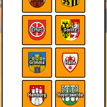
BUCHEN
RESERVIERUNG
HIGHSCORE
EVENTS
Erfurt
Görlitz
ÜBER UNS
FAQ
The Last of Us
Belege den letzten Platz
~ Noch nicht erreicht ~
Grimma
Halle
Hamburg
Hoyerswerda