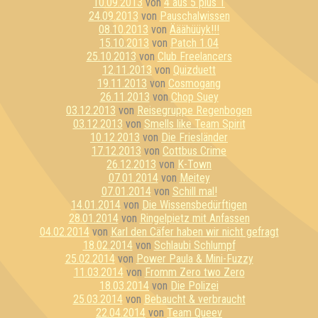
10.09.2013
von
4 aus 5 plus 1
24.09.2013
von
Pauschalwissen
08.10.2013
von
Ääähüüyk!!!
15.10.2013
von
Patch 1.04
25.10.2013
von
Club Freelancers
12.11.2013
von
Quizduett
19.11.2013
von
Cosmogang
26.11.2013
von
Chop Suey
03.12.2013
von
Reisegruppe Regenbogen
03.12.2013
von
Smells like Team Spirit
10.12.2013
von
Die Friesländer
17.12.2013
von
Cottbus Crime
26.12.2013
von
K-Town
07.01.2014
von
Meitey
07.01.2014
von
Schill mal!
14.01.2014
von
Die Wissensbedürftigen
28.01.2014
von
Ringelpietz mit Anfassen
04.02.2014
von
Karl den Cäfer haben wir nicht gefragt
18.02.2014
von
Schlaubi Schlumpf
25.02.2014
von
Power Paula & Mini-Fuzzy
11.03.2014
von
Fromm Zero two Zero
18.03.2014
von
Die Polizei
25.03.2014
von
Bebaucht & verbraucht
22.04.2014
von
Team Queev