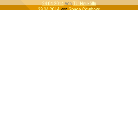
24.04.2014
von
TU Neukölln
29.04.2014
von
Space Cowboys
06.05.2014
von
Team Sachsen
15.05.2014
von
Käptn Kienitz
18.05.2014
von
Dieselgehirne
27.05.2014
von
Dünnes Zebra im Wolfspelz
10.06.2014
von
Rote Krabbe
20.06.2014
von
Die Pussys
25.06.2014
von
Die Gurken
02.07.2014
von
Tue mal nicht so
11.07.2014
von
Pro Argentinia
16.07.2014
von
Sehr gerne
18.07.2014
von
Synapsenlapsuse
18.07.2014
von
Us5
22.07.2014
von
Quality Time
29.07.2014
von
Tilo kommt später
Inhaber & Geschäftsführer:
Georg Martin // Quizlabor
Sandower Straße 56
03046 Cottbus