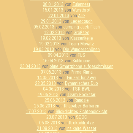
08.01.2013
von
Eulennest
15.01.2013
von
Wurstbrot
22.01.2013
von
Alle
29.01.2013
von
Ledercouch
05.02.2013
von
Jumping Jack Flash
12.02.2013
von
Großsee
19.02.2013
von
Klassenkeile
19.02.2013
von
Team Möwitz
19.03.2013
von
Die Wunderschönen
09.04.2013
von
FUS
16.04.2013
von
Kuhlmune
23.04.2013
von
ohne Smartphone aufgeschmissen
07.05.2013
von
Prima Klima
14.05.2013
von
Ein Fall für Zwei
22.05.2013
von
Dynamisches Duo
04.06.2013
von
FSR BWL
19.06.2013
von
Team Rockstar
25.06.2013
von
Randale
25.06.2013
von
Rhababer Barbaren
17.07.2013
von
Blickdichtes Fichtendickicht
23.07.2013
von
SCDC
06.08.2013
von
Krokodilrotze
21.08.2013
von
ins kalte Wasser