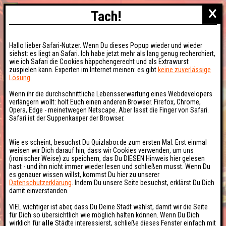
×
Tach!
Hallo lieber Safari-Nutzer. Wenn Du dieses Popup wieder und wieder
siehst: es liegt an Safari. Ich habe jetzt mehr als lang genug recherchiert,
wie ich Safari die Cookies häppchengerecht und als Extrawurst
zuspielen kann. Experten im Internet meinen: es gibt
keine zuverlässige
Lösung
.
Wenn ihr die durchschnittliche Lebensserwartung eines Webdevelopers
verlängern wollt: holt Euch einen anderen Browser. Firefox, Chrome,
Opera, Edge - meinetwegen Netscape. Aber lasst die Finger von Safari.
Safari ist der Suppenkasper der Browser.
Wie es scheint, besuchst Du Quizlabor.de zum ersten Mal. Erst einmal
weisen wir Dich darauf hin, dass wir Cookies verwenden, um uns
(ironischer Weise) zu speichern, das Du DIESEN Hinweis hier gelesen
hast - und ihn nicht immer wieder lesen und schließen musst. Wenn Du
es genauer wissen willst, kommst Du hier zu unserer
Datenschutzerklärung
. Indem Du unsere Seite besuchst, erklärst Du Dich
damit einverstanden.
VIEL wichtiger ist aber, dass Du Deine Stadt wählst, damit wir die Seite
für Dich so übersichtlich wie möglich halten können. Wenn Du Dich
wirklich für
alle
Städte interessierst, schließe dieses Fenster einfach mit