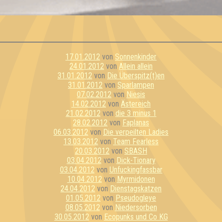
17.01.2012
von
Sonnenkinder
24.01.2012
von
Allein allein
31.01.2012
von
Die Überspitz(t)en
31.01.2012
von
Sparlampen
07.02.2012
von
Niesis
14.02.2012
von
Ästereich
21.02.2012
von
die 3 minus 1
28.02.2012
von
Faplanas
06.03.2012
von
Die verpeilten Ladies
13.03.2012
von
Team Fearless
20.03.2012
von
SBASH
03.04.2012
von
Dick-Tionary
03.04.2012
von
Unfuckingfassbar
10.04.2012
von
Myrmidonen
24.04.2012
von
Dienstagskatzen
01.05.2012
von
Pseudogleye
08.05.2012
von
Niedersorben
30.05.2012
von
Ecopunks und Co KG