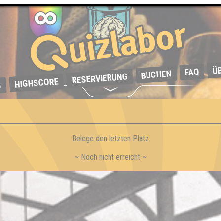
Ü
FAQ
BUCHEN
RESERVIERUNG
HIGHSCORE
S
Belege den letzten Platz
~ Noch nicht erreicht ~