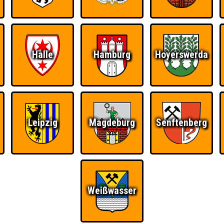
Halle
Hamburg
Hoyerswerda
Leipzig
Magdeburg
Senftenberg
Weißwasser