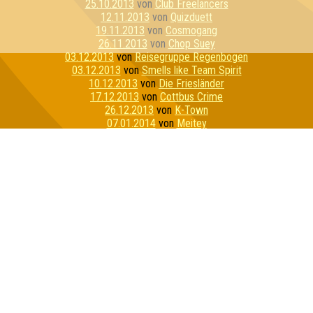
25.10.2013
von
Club Freelancers
12.11.2013
von
Quizduett
19.11.2013
von
Cosmogang
26.11.2013
von
Chop Suey
03.12.2013
von
Reisegruppe Regenbogen
03.12.2013
von
Smells like Team Spirit
10.12.2013
von
Die Friesländer
17.12.2013
von
Cottbus Crime
26.12.2013
von
K-Town
07.01.2014
von
Meitey
07.01.2014
von
Schill mal!
14.01.2014
von
Die Wissensbedürftigen
28.01.2014
von
Ringelpietz mit Anfassen
04.02.2014
von
Karl den Cäfer haben wir nicht gefragt
18.02.2014
von
Schlaubi Schlumpf
25.02.2014
von
Power Paula & Mini-Fuzzy
11.03.2014
von
Fromm Zero two Zero
18.03.2014
von
Die Polizei
25.03.2014
von
Bebaucht & verbraucht
22.04.2014
von
Team Queev
24.04.2014
von
TU Neukölln
29.04.2014
von
Space Cowboys
06.05.2014
von
Team Sachsen
15.05.2014
von
Käptn Kienitz