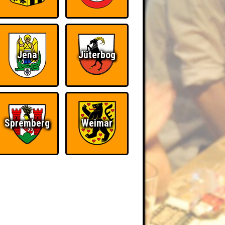
Jena
Jüterbog
Spremberg
Weimar