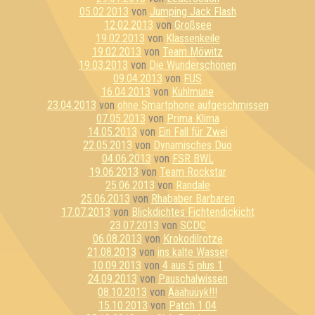
05.02.2013
von
Jumping Jack Flash
12.02.2013
von
Großsee
19.02.2013
von
Klassenkeile
19.02.2013
von
Team Möwitz
19.03.2013
von
Die Wunderschönen
09.04.2013
von
FUS
16.04.2013
von
Kuhlmune
23.04.2013
von
ohne Smartphone aufgeschmissen
07.05.2013
von
Prima Klima
14.05.2013
von
Ein Fall für Zwei
22.05.2013
von
Dynamisches Duo
04.06.2013
von
FSR BWL
19.06.2013
von
Team Rockstar
25.06.2013
von
Randale
25.06.2013
von
Rhababer Barbaren
17.07.2013
von
Blickdichtes Fichtendickicht
23.07.2013
von
SCDC
06.08.2013
von
Krokodilrotze
21.08.2013
von
ins kalte Wasser
10.09.2013
von
4 aus 5 plus 1
24.09.2013
von
Pauschalwissen
08.10.2013
von
Ääähüüyk!!!
15.10.2013
von
Patch 1.04