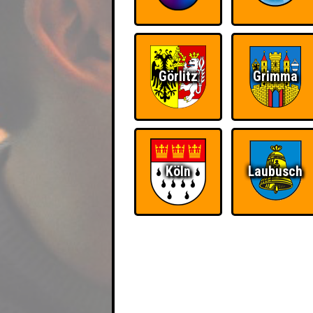
Görlitz
Grimma
Köln
Laubusch