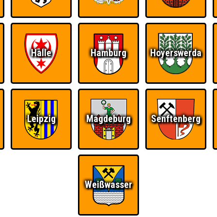
Halle
Hamburg
Hoyerswerda
Leipzig
Magdeburg
Senftenberg
Weißwasser