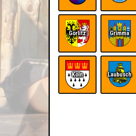
Görlitz
Grimma
Köln
Laubusch