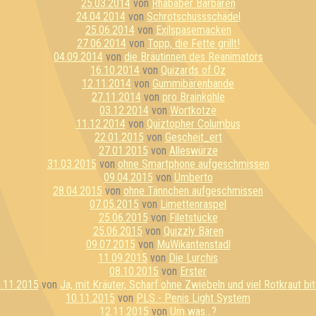
25.03.2014
von
Rhababer Barbaren
24.04.2014
von
Schrotschussschädel
25.06.2014
von
Exilspasemacken
27.06.2014
von
Topp, die Fette grillt!
04.09.2014
von
die Bräutinnen des Reanimators
16.10.2014
von
Quizards of Oz
12.11.2014
von
Gummibärenbande
27.11.2014
von
pro Brainkohle
03.12.2014
von
Wortkotze
11.12.2014
von
Quiztopher Columbus
22.01.2015
von
Gescheit_ert
27.01.2015
von
Alleswürze
31.03.2015
von
ohne Smartphone aufgeschmissen
09.04.2015
von
Umberto
28.04.2015
von
ohne Tännchen aufgeschmissen
07.05.2015
von
Limettenraspel
25.06.2015
von
Filetstücke
25.06.2015
von
Quizzly Bären
09.07.2015
von
MuWikantenstadl
11.09.2015
von
Die Lurchis
08.10.2015
von
Erster
.11.2015
von
Ja, mit Kräuter, Scharf ohne Zwiebeln und viel Rotkraut bit
10.11.2015
von
PLS - Penis Light System
12.11.2015
von
Um was...?