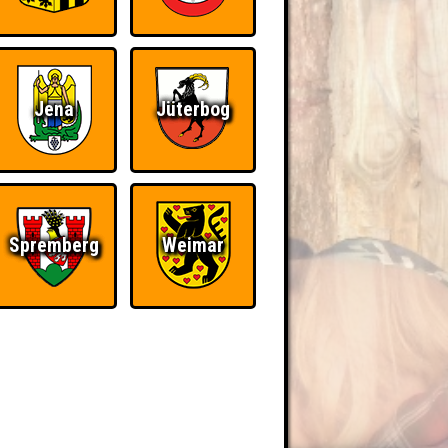
Jena
Jüterbog
Spremberg
Weimar