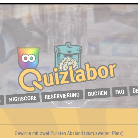
Ü
FAQ
BUCHEN
RESERVIERUNG
HIGHSCORE
S
Gewinne mit zwei Punkten Abstand (zum zweiten Platz)