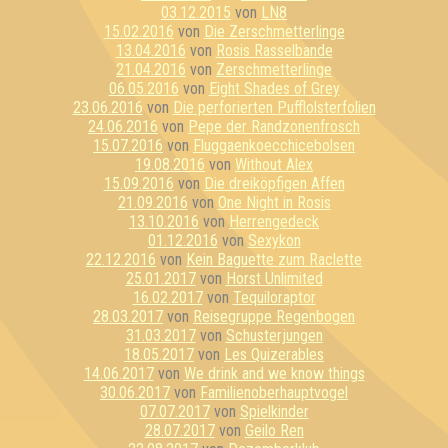
03.12.2015
von
LN8
15.02.2016
von
Die Zerschmetterlinge
13.04.2016
von
Rosis Rasselbande
21.04.2016
von
Zerschmetterlinge
06.05.2016
von
Eight Shades of Grey
23.06.2016
von
Die perforierten Pufflolsterfolien
24.06.2016
von
Pepe der Randzonenfrosch
15.07.2016
von
Fluggaenkoecchicebolsen
19.08.2016
von
Without Alex
15.09.2016
von
Die dreiköpfigen Affen
21.09.2016
von
One Night in Rosis
13.10.2016
von
Herrengedeck
01.12.2016
von
Sexykon
22.12.2016
von
Kein Baguette zum Raclette
25.01.2017
von
Horst Unlimited
16.02.2017
von
Tequiloraptor
28.03.2017
von
Reisegruppe Regenbogen
31.03.2017
von
Schusterjungen
18.05.2017
von
Les Quizerables
14.06.2017
von
We drink and we know things
30.06.2017
von
Familienoberhauptvogel
07.07.2017
von
Spielkinder
28.07.2017
von
Geilo Ren