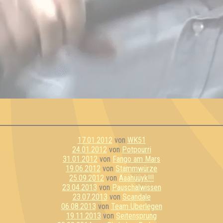
17.01.2012
von
WK51
24.01.2012
von
Potpourri
31.01.2012
von
Fango am Mars
19.06.2012
von
Stammwürze
25.09.2012
von
Ääähüüyk!!!
23.04.2013
von
Pauschalwissen
23.07.2013
von
Scandale
06.08.2013
von
Team Überlegen
19.11.2013
von
Seitensprung