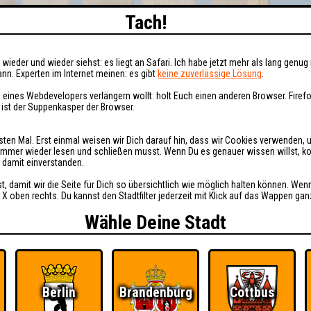
Tach!
wieder und wieder siehst: es liegt an Safari. Ich habe jetzt mehr als lang genug 
nn. Experten im Internet meinen: es gibt
keine zuverlässige Lösung
.
 eines Webdevelopers verlängern wollt: holt Euch einen anderen Browser. Fire
i ist der Suppenkasper der Browser.
sten Mal. Erst einmal weisen wir Dich darauf hin, dass wir Cookies verwenden, 
t immer wieder lesen und schließen musst. Wenn Du es genauer wissen willst, 
h damit einverstanden.
st, damit wir die Seite für Dich so übersichtlich wie möglich halten können. Wen
 X oben rechts. Du kannst den Stadtfilter jederzeit mit Klick auf das Wappen gan
Wähle Deine Stadt
Berlin
Brandenburg
Cottbus