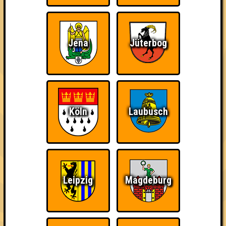
Kleiner Hinweis: bei uns sind Teams, die in einem Stechen
verlieren, trotzdem auf dem 1. Platz - den haben sie sich
schließlich verdient! Entsprechend gibt es für diese auch
Errungenschaften für den 1. Platz.
Jena
Jüterbog
Köln
Laubusch
Teil der Oberschicht
Wiederzehn macht
Schon wieder zum
Freude
Quiz?!
Leipzig
Magdeburg
Knapp daneben!
Erster!
Streber