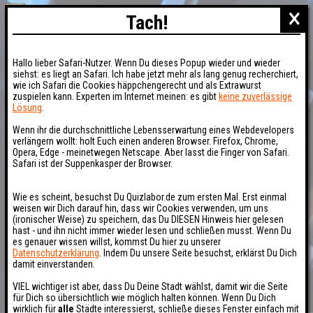
×
Tach!
Hallo lieber Safari-Nutzer. Wenn Du dieses Popup wieder und wieder
siehst: es liegt an Safari. Ich habe jetzt mehr als lang genug recherchiert,
wie ich Safari die Cookies häppchengerecht und als Extrawurst
zuspielen kann. Experten im Internet meinen: es gibt
keine zuverlässige
Lösung
.
Wenn ihr die durchschnittliche Lebensserwartung eines Webdevelopers
verlängern wollt: holt Euch einen anderen Browser. Firefox, Chrome,
Opera, Edge - meinetwegen Netscape. Aber lasst die Finger von Safari.
Safari ist der Suppenkasper der Browser.
Wie es scheint, besuchst Du Quizlabor.de zum ersten Mal. Erst einmal
weisen wir Dich darauf hin, dass wir Cookies verwenden, um uns
(ironischer Weise) zu speichern, das Du DIESEN Hinweis hier gelesen
hast - und ihn nicht immer wieder lesen und schließen musst. Wenn Du
es genauer wissen willst, kommst Du hier zu unserer
Datenschutzerklärung
. Indem Du unsere Seite besuchst, erklärst Du Dich
damit einverstanden.
VIEL wichtiger ist aber, dass Du Deine Stadt wählst, damit wir die Seite
für Dich so übersichtlich wie möglich halten können. Wenn Du Dich
wirklich für
alle
Städte interessierst, schließe dieses Fenster einfach mit