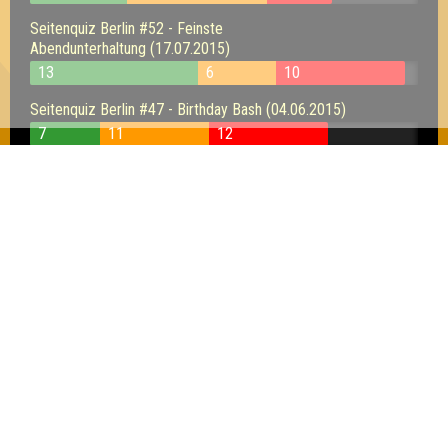
Seitenquiz Berlin #52 - Feinste
Abendunterhaltung (17.07.2015)
13
6
10
Seitenquiz Berlin #47 - Birthday Bash (04.06.2015)
7
11
12
Seitenquiz Berlin #38 - Zum Nachquizen
verdonnert! (26.03.2015)
13
8
7
Seitenquiz Berlin #37 - Primzahl! (19.03.2015)
15
13
9
Seitenquiz Berlin #35 - Quizen wie im
Wohnzimmer (05.03.2015)
11
8
9
Seitenquiz Berlin #31 - Quizzen im Februar (05.02.2015)
13
11
12