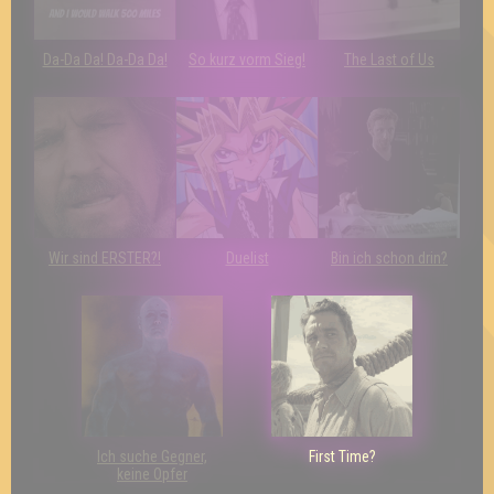
Da-Da Da! Da-Da Da!
So kurz vorm Sieg!
The Last of Us
Wir sind ERSTER?!
Duelist
Bin ich schon drin?
Ich suche Gegner,
First Time?
keine Opfer