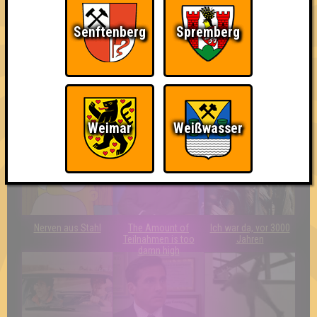
Senftenberg
Spremberg
Eindeutiger Sieg
Quizveteran
Wir sind immer bei
Euch!
Weimar
Weißwasser
Nerven aus Stahl
The Amount of
Ich war da, vor 3000
Teilnahmen is too
Jahren
damn high