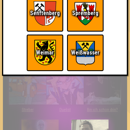
Ich war da, vor 3000
Da-Da Da! Da-Da Da!
Knapp daneben!
Jahren
Senftenberg
Spremberg
Weimar
Weißwasser
So kurz vorm Sieg!
The Last of Us
Wir sind ERSTER?!
Streber
Duelist
Bin ich schon drin?