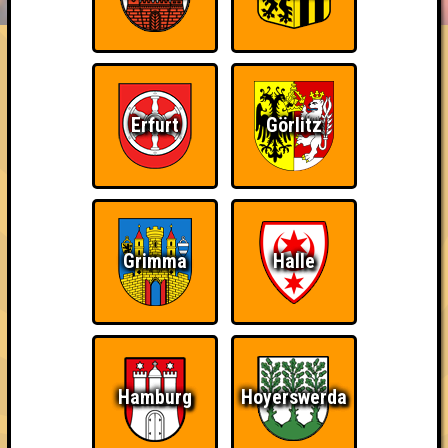
ÜBER UNS
FAQ
Justin League
Erfurt
Görlitz
Errungenschaften
Kleiner Hinweis: bei uns sind Teams, die in einem Stechen
verlieren, trotzdem auf dem 1. Platz - den haben sie sich
schließlich verdient! Entsprechend gibt es für diese auch
Errungenschaften für den 1. Platz.
Grimma
Halle
Schon wieder zum
Teil der Oberschicht
Erster!
Quiz?!
Hamburg
Hoyerswerda