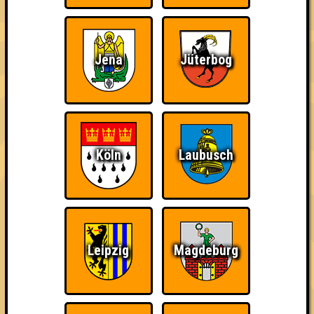
Jena
Jüterbog
Eindeutiger Sieg
Wiederzehn macht
Quizveteran
Freude
Köln
Laubusch
Wir sind immer bei
Nerven aus Stahl
The Amount of
Euch!
Teilnahmen is too
damn high
Leipzig
Magdeburg