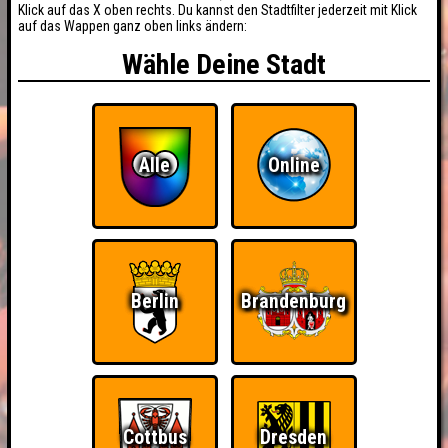
Klick auf das X oben rechts. Du kannst den Stadtfilter jederzeit mit Klick
auf das Wappen ganz oben links ändern:
Wähle Deine Stadt
Alle
Online
Berlin
Brandenburg
BUCHEN
RESERVIERUNG
HIGHSCORE
Cottbus
Dresden
EVENTS