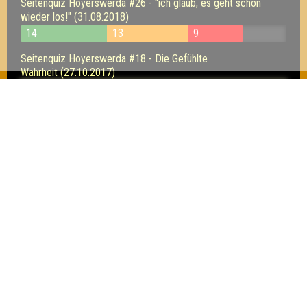
Seitenquiz Hoyerswerda #26 - "ich glaub, es geht schon
wieder los!" (31.08.2018)
14
13
9
Seitenquiz Hoyerswerda #18 - Die Gefühlte
Wahrheit (27.10.2017)
14
12
10
Seitenquiz Hoyerswerda #17 - "Einfach erstaunlich -
erstaunlich einfach!" (29.09.2017)
12
8
11
Inhaber & Geschäftsführer:
Georg Martin // Quizlabor
Sandower Straße 56
03046 Cottbus
info@quizlabor.de