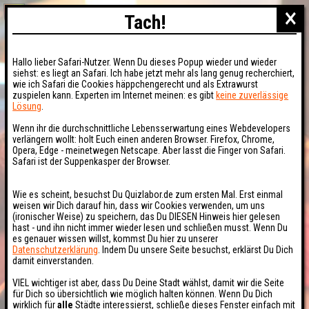
×
Tach!
Hallo lieber Safari-Nutzer. Wenn Du dieses Popup wieder und wieder
siehst: es liegt an Safari. Ich habe jetzt mehr als lang genug recherchiert,
wie ich Safari die Cookies häppchengerecht und als Extrawurst
zuspielen kann. Experten im Internet meinen: es gibt
keine zuverlässige
Lösung
.
Wenn ihr die durchschnittliche Lebensserwartung eines Webdevelopers
verlängern wollt: holt Euch einen anderen Browser. Firefox, Chrome,
Opera, Edge - meinetwegen Netscape. Aber lasst die Finger von Safari.
Safari ist der Suppenkasper der Browser.
Wie es scheint, besuchst Du Quizlabor.de zum ersten Mal. Erst einmal
weisen wir Dich darauf hin, dass wir Cookies verwenden, um uns
(ironischer Weise) zu speichern, das Du DIESEN Hinweis hier gelesen
hast - und ihn nicht immer wieder lesen und schließen musst. Wenn Du
es genauer wissen willst, kommst Du hier zu unserer
Datenschutzerklärung
. Indem Du unsere Seite besuchst, erklärst Du Dich
damit einverstanden.
VIEL wichtiger ist aber, dass Du Deine Stadt wählst, damit wir die Seite
für Dich so übersichtlich wie möglich halten können. Wenn Du Dich
wirklich für
alle
Städte interessierst, schließe dieses Fenster einfach mit