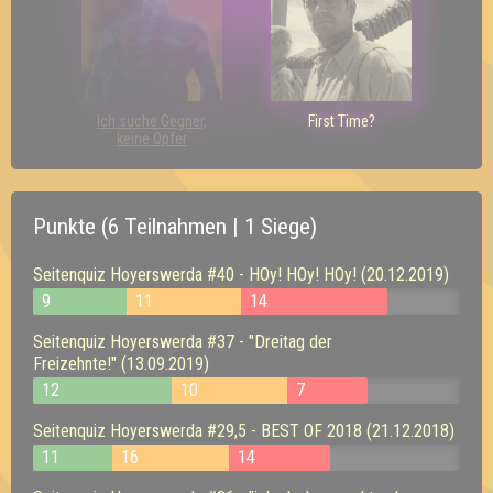
Ich suche Gegner,
First Time?
keine Opfer
Punkte (6 Teilnahmen | 1 Siege)
Seitenquiz Hoyerswerda #40 - HOy! HOy! HOy! (20.12.2019)
9
11
14
Seitenquiz Hoyerswerda #37 - "Dreitag der
Freizehnte!" (13.09.2019)
12
10
7
Seitenquiz Hoyerswerda #29,5 - BEST OF 2018 (21.12.2018)
11
16
14