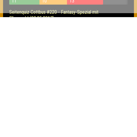
11
10
13
Seitenquiz Cottbus #220 - Fantasy-Spezial mit
Elbenwald (02.05.2017)
11
6
13
Seitenquiz Cottbus #219 - Science, Beeeeep! (25.04.2017)
18
11
10
Inhaber & Geschäftsführer:
Georg Martin // Quizlabor
Sandower Straße 56
03046 Cottbus
info@quizlabor.de
Impressum:
Impressum
Datenschutz:
Datenschutzerklärung
Facebook:
https://www.facebook.com/quizlabor
Instagram:
https://www.instagram.com/quizlabor/