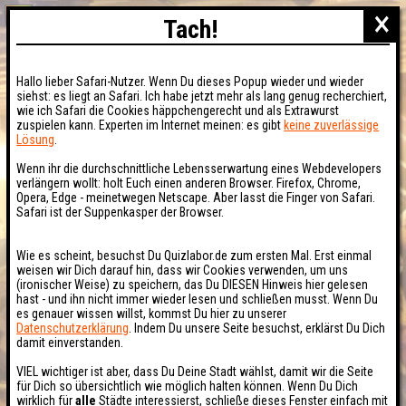
×
Tach!
Hallo lieber Safari-Nutzer. Wenn Du dieses Popup wieder und wieder
siehst: es liegt an Safari. Ich habe jetzt mehr als lang genug recherchiert,
wie ich Safari die Cookies häppchengerecht und als Extrawurst
zuspielen kann. Experten im Internet meinen: es gibt
keine zuverlässige
Lösung
.
Wenn ihr die durchschnittliche Lebensserwartung eines Webdevelopers
verlängern wollt: holt Euch einen anderen Browser. Firefox, Chrome,
Opera, Edge - meinetwegen Netscape. Aber lasst die Finger von Safari.
Safari ist der Suppenkasper der Browser.
Wie es scheint, besuchst Du Quizlabor.de zum ersten Mal. Erst einmal
weisen wir Dich darauf hin, dass wir Cookies verwenden, um uns
(ironischer Weise) zu speichern, das Du DIESEN Hinweis hier gelesen
hast - und ihn nicht immer wieder lesen und schließen musst. Wenn Du
es genauer wissen willst, kommst Du hier zu unserer
Datenschutzerklärung
. Indem Du unsere Seite besuchst, erklärst Du Dich
damit einverstanden.
VIEL wichtiger ist aber, dass Du Deine Stadt wählst, damit wir die Seite
für Dich so übersichtlich wie möglich halten können. Wenn Du Dich
wirklich für
alle
Städte interessierst, schließe dieses Fenster einfach mit