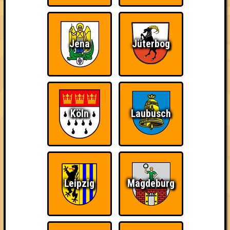
Jena
Jüterbog
Eindeutiger Sieg
Wiederzehn macht
Quizveteran
Freude
Köln
Laubusch
Wir sind immer bei
Nerven aus Stahl
The Amount of
Euch!
Teilnahmen is too
damn high
Leipzig
Magdeburg
Ich war da, vor 3000
Da-Da Da! Da-Da Da!
Teil der Oberschicht