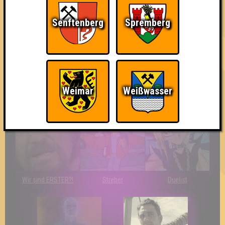
Jahren
Senftenberg
Spremberg
Weimar
Weißwasser
Knapp daneben!
So kurz vorm Sieg!
The Last of Us
Wir sind ERSTER?!
Streber
Duelist