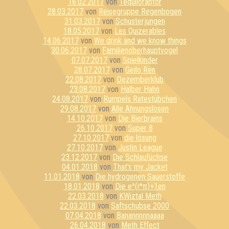
16.02.2017
von
Tequiloraptor
28.03.2017
von
Reisegruppe Regenbogen
31.03.2017
von
Schusterjungen
18.05.2017
von
Les Quizerables
14.06.2017
von
We drink and we know things
30.06.2017
von
Familienoberhauptvogel
07.07.2017
von
Spielkinder
28.07.2017
von
Geilo Ren
22.08.2017
von
Dezemberklub
23.08.2017
von
Halber Hahn
24.08.2017
von
Rumpels Ratestübchen
29.08.2017
von
Alle Ahnungslosen
14.10.2017
von
Die Bierbrains
26.10.2017
von
Super 8
27.10.2017
von
die lösung
27.10.2017
von
Justin League
23.12.2017
von
Die Schlaufüchse
04.01.2018
von
That's my Jacket
11.01.2018
von
Die hydrogenen Sauerstoffe
18.01.2018
von
Die e^(i*π)+1en
22.03.2018
von
KWiztal Meth
22.03.2018
von
Saftschubse 2000
07.04.2018
von
Banannnnnaaaa
26.04.2018
von
Meth Effect