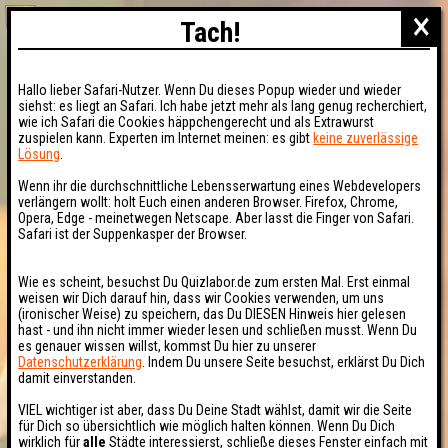
×
Tach!
Hallo lieber Safari-Nutzer. Wenn Du dieses Popup wieder und wieder
siehst: es liegt an Safari. Ich habe jetzt mehr als lang genug recherchiert,
wie ich Safari die Cookies häppchengerecht und als Extrawurst
zuspielen kann. Experten im Internet meinen: es gibt
keine zuverlässige
Lösung
.
Wenn ihr die durchschnittliche Lebensserwartung eines Webdevelopers
verlängern wollt: holt Euch einen anderen Browser. Firefox, Chrome,
Opera, Edge - meinetwegen Netscape. Aber lasst die Finger von Safari.
Safari ist der Suppenkasper der Browser.
Wie es scheint, besuchst Du Quizlabor.de zum ersten Mal. Erst einmal
weisen wir Dich darauf hin, dass wir Cookies verwenden, um uns
(ironischer Weise) zu speichern, das Du DIESEN Hinweis hier gelesen
hast - und ihn nicht immer wieder lesen und schließen musst. Wenn Du
es genauer wissen willst, kommst Du hier zu unserer
Datenschutzerklärung
. Indem Du unsere Seite besuchst, erklärst Du Dich
damit einverstanden.
VIEL wichtiger ist aber, dass Du Deine Stadt wählst, damit wir die Seite
für Dich so übersichtlich wie möglich halten können. Wenn Du Dich
wirklich für
alle
Städte interessierst, schließe dieses Fenster einfach mit