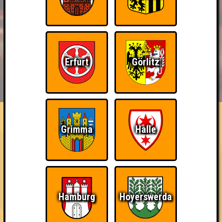
Erfurt
Görlitz
BUCHEN
RESERVIERUNG
HIGHSCORE
EVENTS
ÜBER UNS
FAQ
Eindeutiger Sieg
Grimma
Halle
Gewinne mit zwei Punkten Abstand (zum zweiten Platz)
~ Noch nicht erreicht ~
Hamburg
Hoyerswerda