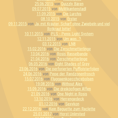
25.06.2015
von
Quizzly Bären
09.07.2015
von
MuWikantenstadl
11.09.2015
von
Die Lurchis
08.10.2015
von
Erster
09.11.2015
von
Ja, mit Kräuter, Scharf ohne Zwiebeln und viel
Rotkraut bitte!
10.11.2015
von
PLS - Penis Light System
12.11.2015
von
Um was...?
03.12.2015
von
LN8
15.02.2016
von
Die Zerschmetterlinge
13.04.2016
von
Rosis Rasselbande
21.04.2016
von
Zerschmetterlinge
06.05.2016
von
Eight Shades of Grey
23.06.2016
von
Die perforierten Pufflolsterfolien
24.06.2016
von
Pepe der Randzonenfrosch
15.07.2016
von
Fluggaenkoecchicebolsen
19.08.2016
von
Without Alex
15.09.2016
von
Die dreiköpfigen Affen
21.09.2016
von
One Night in Rosis
13.10.2016
von
Herrengedeck
01.12.2016
von
Sexykon
22.12.2016
von
Kein Baguette zum Raclette
25.01.2017
von
Horst Unlimited