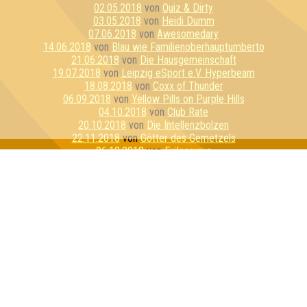
02.05.2018
von
Quiz & Dirty
03.05.2018
von
Heidi Dumm
07.06.2018
von
Awesomedary
14.06.2018
von
Blau wie Familienoberhauptumberto
21.06.2018
von
Die Hausgemeinschaft
19.07.2018
von
Leipzig eSport e.V. Hyperbeam
18.08.2018
von
Coxx of Thunder
06.09.2018
von
Yellow Pills on Purple Hills
04.10.2018
von
Club Rate
20.10.2018
von
Die Intellenzbolzen
22.11.2018
von
Götter des Gemetzels
06.12.2018
von
Exilosaurus
20.12.2018
von
Quizkind
28.12.2018
von
Das Problem
15.01.2019
von
Mysteriumsabteilung
16.01.2019
von
Team Lila
23.01.2019
von
You're a Quizzard, Harry!
14.02.2019
von
Die Gruppe, die lebt
31.05.2019
von
Nerdy by Nature
10.07.2019
von
Fantastische Bierwesen
18.07.2019
von
Die Ritter:innen von Ni
19.07.2019
von
Kinosaurier
01.08.2019
von
I did not hit her