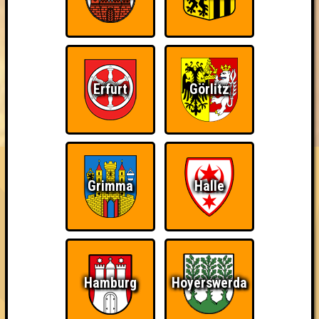
Erfurt
Görlitz
BUCHEN
RESERVIERUNG
HIGHSCORE
EVENTS
ÜBER UNS
FAQ
Eindeutiger Sieg
Grimma
Halle
Gewinne mit zwei Punkten Abstand (zum zweiten Platz)
~ Noch nicht erreicht ~
Hamburg
Hoyerswerda