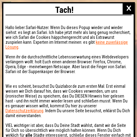
×
Tach!
Hallo lieber Safari-Nutzer. Wenn Du dieses Popup wieder und wieder
siehst: es liegt an Safari. Ich habe jetzt mehr als lang genug recherchiert,
wie ich Safari die Cookies häppchengerecht und als Extrawurst
zuspielen kann. Experten im Internet meinen: es gibt
keine zuverlässige
Lösung
.
Wenn ihr die durchschnittliche Lebensserwartung eines Webdevelopers
verlängern wollt: holt Euch einen anderen Browser. Firefox, Chrome,
Opera, Edge - meinetwegen Netscape. Aber lasst die Finger von Safari.
Safari ist der Suppenkasper der Browser.
Wie es scheint, besuchst Du Quizlabor.de zum ersten Mal. Erst einmal
weisen wir Dich darauf hin, dass wir Cookies verwenden, um uns
(ironischer Weise) zu speichern, das Du DIESEN Hinweis hier gelesen
hast - und ihn nicht immer wieder lesen und schließen musst. Wenn Du
es genauer wissen willst, kommst Du hier zu unserer
Datenschutzerklärung
. Indem Du unsere Seite besuchst, erklärst Du Dich
damit einverstanden.
VIEL wichtiger ist aber, dass Du Deine Stadt wählst, damit wir die Seite
für Dich so übersichtlich wie möglich halten können. Wenn Du Dich
wirklich für
alle
Städte interessierst, schließe dieses Fenster einfach mit