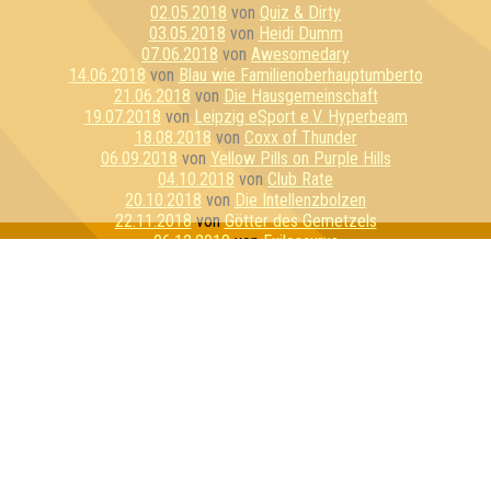
02.05.2018
von
Quiz & Dirty
03.05.2018
von
Heidi Dumm
07.06.2018
von
Awesomedary
14.06.2018
von
Blau wie Familienoberhauptumberto
21.06.2018
von
Die Hausgemeinschaft
19.07.2018
von
Leipzig eSport e.V. Hyperbeam
18.08.2018
von
Coxx of Thunder
06.09.2018
von
Yellow Pills on Purple Hills
04.10.2018
von
Club Rate
20.10.2018
von
Die Intellenzbolzen
22.11.2018
von
Götter des Gemetzels
06.12.2018
von
Exilosaurus
20.12.2018
von
Quizkind
28.12.2018
von
Das Problem
15.01.2019
von
Mysteriumsabteilung
16.01.2019
von
Team Lila
23.01.2019
von
You're a Quizzard, Harry!
14.02.2019
von
Die Gruppe, die lebt
31.05.2019
von
Nerdy by Nature
10.07.2019
von
Fantastische Bierwesen
18.07.2019
von
Die Ritter:innen von Ni
19.07.2019
von
Kinosaurier
01.08.2019
von
I did not hit her