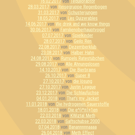
16.02.2017
von
Tequiloraptor
28.03.2017
von
Reisegruppe Regenbogen
31.03.2017
von
Schusterjungen
18.05.2017
von
Les Quizerables
14.06.2017
von
We drink and we know things
30.06.2017
von
Familienoberhauptvogel
07.07.2017
von
Spielkinder
28.07.2017
von
Geilo Ren
22.08.2017
von
Dezemberklub
23.08.2017
von
Halber Hahn
24.08.2017
von
Rumpels Ratestübchen
29.08.2017
von
Alle Ahnungslosen
14.10.2017
von
Die Bierbrains
26.10.2017
von
Super 8
27.10.2017
von
die lösung
27.10.2017
von
Justin League
23.12.2017
von
Die Schlaufüchse
04.01.2018
von
That's my Jacket
11.01.2018
von
Die hydrogenen Sauerstoffe
18.01.2018
von
Die e^(i*π)+1en
22.03.2018
von
KWiztal Meth
22.03.2018
von
Saftschubse 2000
07.04.2018
von
Banannnnnaaaa
26.04.2018
von
Meth Effect