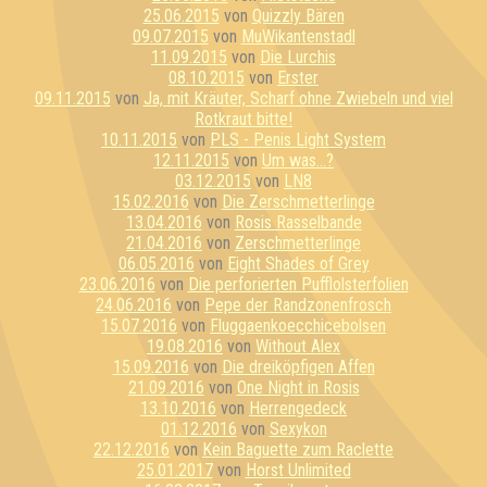
25.06.2015
von
Quizzly Bären
09.07.2015
von
MuWikantenstadl
11.09.2015
von
Die Lurchis
08.10.2015
von
Erster
09.11.2015
von
Ja, mit Kräuter, Scharf ohne Zwiebeln und viel
Rotkraut bitte!
10.11.2015
von
PLS - Penis Light System
12.11.2015
von
Um was...?
03.12.2015
von
LN8
15.02.2016
von
Die Zerschmetterlinge
13.04.2016
von
Rosis Rasselbande
21.04.2016
von
Zerschmetterlinge
06.05.2016
von
Eight Shades of Grey
23.06.2016
von
Die perforierten Pufflolsterfolien
24.06.2016
von
Pepe der Randzonenfrosch
15.07.2016
von
Fluggaenkoecchicebolsen
19.08.2016
von
Without Alex
15.09.2016
von
Die dreiköpfigen Affen
21.09.2016
von
One Night in Rosis
13.10.2016
von
Herrengedeck
01.12.2016
von
Sexykon
22.12.2016
von
Kein Baguette zum Raclette
25.01.2017
von
Horst Unlimited