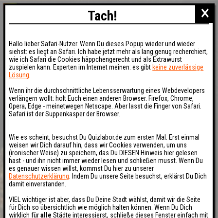
×
Tach!
Hallo lieber Safari-Nutzer. Wenn Du dieses Popup wieder und wieder
siehst: es liegt an Safari. Ich habe jetzt mehr als lang genug recherchiert,
wie ich Safari die Cookies häppchengerecht und als Extrawurst
zuspielen kann. Experten im Internet meinen: es gibt
keine zuverlässige
Lösung
.
Wenn ihr die durchschnittliche Lebensserwartung eines Webdevelopers
verlängern wollt: holt Euch einen anderen Browser. Firefox, Chrome,
Opera, Edge - meinetwegen Netscape. Aber lasst die Finger von Safari.
Safari ist der Suppenkasper der Browser.
Wie es scheint, besuchst Du Quizlabor.de zum ersten Mal. Erst einmal
weisen wir Dich darauf hin, dass wir Cookies verwenden, um uns
(ironischer Weise) zu speichern, das Du DIESEN Hinweis hier gelesen
hast - und ihn nicht immer wieder lesen und schließen musst. Wenn Du
es genauer wissen willst, kommst Du hier zu unserer
Datenschutzerklärung
. Indem Du unsere Seite besuchst, erklärst Du Dich
damit einverstanden.
VIEL wichtiger ist aber, dass Du Deine Stadt wählst, damit wir die Seite
für Dich so übersichtlich wie möglich halten können. Wenn Du Dich
wirklich für
alle
Städte interessierst, schließe dieses Fenster einfach mit