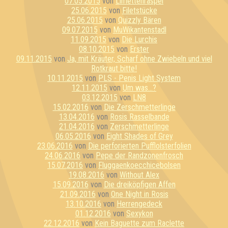
07.05.2015
von
Limettenraspel
25.06.2015
von
Filetstücke
25.06.2015
von
Quizzly Bären
09.07.2015
von
MuWikantenstadl
11.09.2015
von
Die Lurchis
08.10.2015
von
Erster
09.11.2015
von
Ja, mit Kräuter, Scharf ohne Zwiebeln und viel
Rotkraut bitte!
10.11.2015
von
PLS - Penis Light System
12.11.2015
von
Um was...?
03.12.2015
von
LN8
15.02.2016
von
Die Zerschmetterlinge
13.04.2016
von
Rosis Rasselbande
21.04.2016
von
Zerschmetterlinge
06.05.2016
von
Eight Shades of Grey
23.06.2016
von
Die perforierten Pufflolsterfolien
24.06.2016
von
Pepe der Randzonenfrosch
15.07.2016
von
Fluggaenkoecchicebolsen
19.08.2016
von
Without Alex
15.09.2016
von
Die dreiköpfigen Affen
21.09.2016
von
One Night in Rosis
13.10.2016
von
Herrengedeck
01.12.2016
von
Sexykon
22.12.2016
von
Kein Baguette zum Raclette