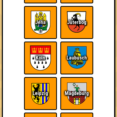
Jena
Jüterbog
Köln
Laubusch
Leipzig
Magdeburg
über 100 Teams
17.01.2012
von
WK51