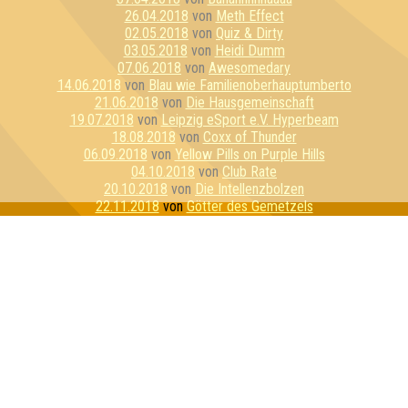
26.04.2018
von
Meth Effect
02.05.2018
von
Quiz & Dirty
03.05.2018
von
Heidi Dumm
07.06.2018
von
Awesomedary
14.06.2018
von
Blau wie Familienoberhauptumberto
21.06.2018
von
Die Hausgemeinschaft
19.07.2018
von
Leipzig eSport e.V. Hyperbeam
18.08.2018
von
Coxx of Thunder
06.09.2018
von
Yellow Pills on Purple Hills
04.10.2018
von
Club Rate
20.10.2018
von
Die Intellenzbolzen
22.11.2018
von
Götter des Gemetzels
06.12.2018
von
Exilosaurus
20.12.2018
von
Quizkind
28.12.2018
von
Das Problem
15.01.2019
von
Mysteriumsabteilung
16.01.2019
von
Team Lila
23.01.2019
von
You're a Quizzard, Harry!
14.02.2019
von
Die Gruppe, die lebt
31.05.2019
von
Nerdy by Nature
10.07.2019
von
Fantastische Bierwesen
18.07.2019
von
Die Ritter:innen von Ni
19.07.2019
von
Kinosaurier