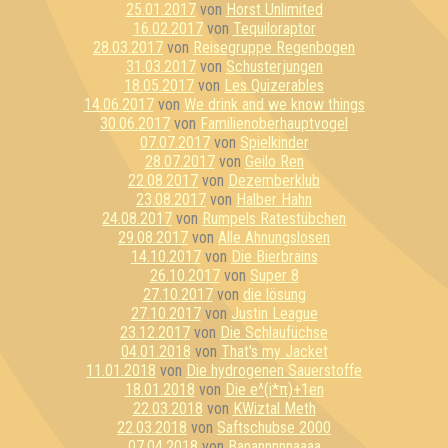
25.01.2017
von
Horst Unlimited
16.02.2017
von
Tequiloraptor
28.03.2017
von
Reisegruppe Regenbogen
31.03.2017
von
Schusterjungen
18.05.2017
von
Les Quizerables
14.06.2017
von
We drink and we know things
30.06.2017
von
Familienoberhauptvogel
07.07.2017
von
Spielkinder
28.07.2017
von
Geilo Ren
22.08.2017
von
Dezemberklub
23.08.2017
von
Halber Hahn
24.08.2017
von
Rumpels Ratestübchen
29.08.2017
von
Alle Ahnungslosen
14.10.2017
von
Die Bierbrains
26.10.2017
von
Super 8
27.10.2017
von
die lösung
27.10.2017
von
Justin League
23.12.2017
von
Die Schlaufüchse
04.01.2018
von
That's my Jacket
11.01.2018
von
Die hydrogenen Sauerstoffe
18.01.2018
von
Die e^(i*π)+1en
22.03.2018
von
KWiztal Meth
22.03.2018
von
Saftschubse 2000
07.04.2018
von
Banannnnnaaaa