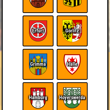
Erfurt
Görlitz
BUCHEN
RESERVIERUNG
HIGHSCORE
EVENTS
ÜBER UNS
FAQ
Eindeutiger Sieg
Grimma
Halle
Gewinne mit zwei Punkten Abstand (zum zweiten Platz)
Erstmals erreicht am 26.04.2018 bei
Seitenquiz Berlin #190 - Gaming Spezial
Hamburg
Hoyerswerda