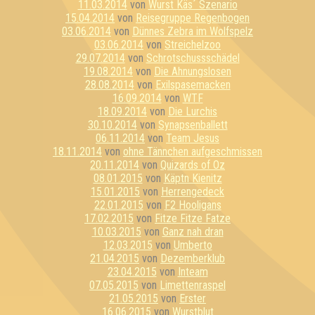
11.03.2014
von
Wurst Käs´ Szenario
15.04.2014
von
Reisegruppe Regenbogen
03.06.2014
von
Dünnes Zebra im Wolfspelz
03.06.2014
von
Streichelzoo
29.07.2014
von
Schrotschussschädel
19.08.2014
von
Die Ahnungslosen
28.08.2014
von
Exilspasemacken
16.09.2014
von
WTF
18.09.2014
von
Die Lurchis
30.10.2014
von
Synapsenballett
06.11.2014
von
Team Jesus
18.11.2014
von
ohne Tännchen aufgeschmissen
20.11.2014
von
Quizards of Oz
08.01.2015
von
Käptn Kienitz
15.01.2015
von
Herrengedeck
22.01.2015
von
F2 Hooligans
17.02.2015
von
Fitze Fitze Fatze
10.03.2015
von
Ganz nah dran
12.03.2015
von
Umberto
21.04.2015
von
Dezemberklub
23.04.2015
von
Inteam
07.05.2015
von
Limettenraspel
21.05.2015
von
Erster
16.06.2015
von
Wurstblut