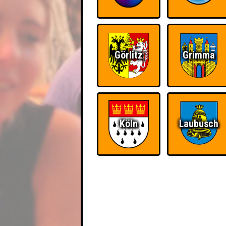
Görlitz
Grimma
Köln
Laubusch