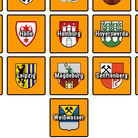
Halle
Hamburg
Hoyerswerda
Leipzig
Magdeburg
Senftenberg
Weißwasser