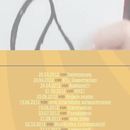
20.03.2012
von
Seitensprung
24.04.2012
von
BTU Spasemacken
24.04.2012
von
Ääähüüyk!!!
01.05.2012
von
WK51
05.06.2012
von
Brigade piraten
19.06.2012
von
ohne Smartphone aufgeschmissen
19.06.2012
von
Stammwürze
03.07.2012
von
Pseudogleye
21.08.2012
von
geile Stelle
02.10.2012
von
Blickdichtes Fichtendickicht
27.11.2012
von
Ledercouch