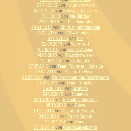
27.11.2012
von
Fango am Mars
08.01.2013
von
Schnapsidee Tiger
15.01.2013
von
Die Bärtigen
22.01.2013
von
Pilsesammler
29.01.2013
von
Obi-Wan geht knobeln
26.02.2013
von
1234 Unbekannt
07.05.2013
von
Alle
22.05.2013
von
Wurstbrot
29.05.2013
von
Keene Ahnung
04.06.2013
von
Pauschalwissen
19.06.2013
von
Filetstücke
17.07.2013
von
Team Tourette... Scheiße
17.07.2013
von
Schmetto Heads
23.07.2013
von
die Bräutinnen des Reanimators
23.07.2013
von
Team Tornister
06.08.2013
von
Großsee
24.09.2013
von
Scandale
01.10.2013
von
Rhababer Barbaren
08.10.2013
von
Otiwo
10.12.2013
von
Disturbed Systems
04.02.2014
von
Team Rocket
25.02.2014
von
Keiner
25.02.2014
von
Gummibärenbande