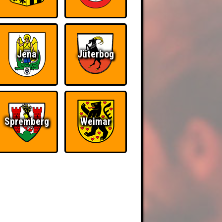
Jena
Jüterbog
Spremberg
Weimar