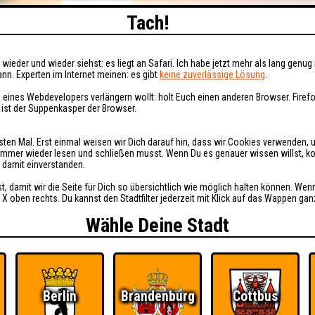
Tach!
wieder und wieder siehst: es liegt an Safari. Ich habe jetzt mehr als lang genug 
nn. Experten im Internet meinen: es gibt
keine zuverlässige Lösung
.
 eines Webdevelopers verlängern wollt: holt Euch einen anderen Browser. Fire
i ist der Suppenkasper der Browser.
sten Mal. Erst einmal weisen wir Dich darauf hin, dass wir Cookies verwenden, 
t immer wieder lesen und schließen musst. Wenn Du es genauer wissen willst, 
h damit einverstanden.
st, damit wir die Seite für Dich so übersichtlich wie möglich halten können. Wen
 X oben rechts. Du kannst den Stadtfilter jederzeit mit Klick auf das Wappen gan
Wähle Deine Stadt
Berlin
Brandenburg
Cottbus