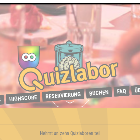
Ü
FAQ
BUCHEN
RESERVIERUNG
HIGHSCORE
S
e
Nehmt an zehn Quizlaboren teil