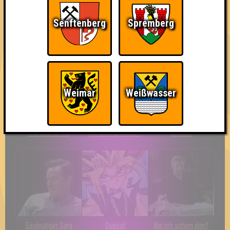
Senftenberg
Spremberg
Ich war da, vor 3000
Da-Da Da! Da-Da Da!
So kurz vorm Sieg!
Jahren
Weimar
Weißwasser
The Last of Us
Wir sind ERSTER?!
Streber
Eindeutiger Sieg
Duelist
Bin ich schon drin?