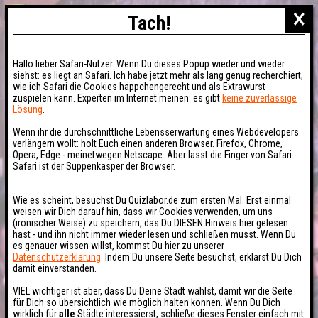
×
Tach!
Hallo lieber Safari-Nutzer. Wenn Du dieses Popup wieder und wieder
siehst: es liegt an Safari. Ich habe jetzt mehr als lang genug recherchiert,
wie ich Safari die Cookies häppchengerecht und als Extrawurst
zuspielen kann. Experten im Internet meinen: es gibt
keine zuverlässige
Lösung
.
Wenn ihr die durchschnittliche Lebensserwartung eines Webdevelopers
verlängern wollt: holt Euch einen anderen Browser. Firefox, Chrome,
Opera, Edge - meinetwegen Netscape. Aber lasst die Finger von Safari.
Safari ist der Suppenkasper der Browser.
Wie es scheint, besuchst Du Quizlabor.de zum ersten Mal. Erst einmal
weisen wir Dich darauf hin, dass wir Cookies verwenden, um uns
(ironischer Weise) zu speichern, das Du DIESEN Hinweis hier gelesen
hast - und ihn nicht immer wieder lesen und schließen musst. Wenn Du
es genauer wissen willst, kommst Du hier zu unserer
Datenschutzerklärung
. Indem Du unsere Seite besuchst, erklärst Du Dich
damit einverstanden.
VIEL wichtiger ist aber, dass Du Deine Stadt wählst, damit wir die Seite
für Dich so übersichtlich wie möglich halten können. Wenn Du Dich
wirklich für
alle
Städte interessierst, schließe dieses Fenster einfach mit