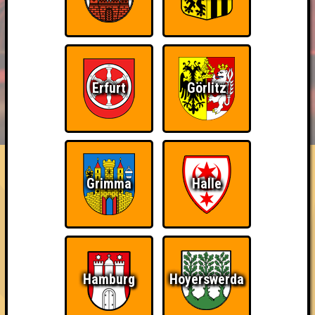
Erfurt
Görlitz
BUCHEN
RESERVIERUNG
HIGHSCORE
EVENTS
ÜBER UNS
FAQ
Wiederzehn macht Freude
Grimma
Halle
Nehmt an zehn Quizlaboren teil
~ Noch nicht erreicht ~
Hamburg
Hoyerswerda