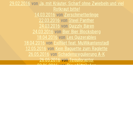
29.02.2016
von
Ja, mit Kräuter, Scharf ohne Zwiebeln und viel
Rotkraut bitte!
14.03.2016
von
Zerschmetterlinge
22.03.2016
von
Steel Panther
24.03.2016
von
Quizzly Bären
24.03.2016
von
Bier Bier Blocksberg
18.04.2016
von
Les Quizerables
18.04.2016
von
Exilfilet feat. MuWikantenstadl
12.05.2016
von
Kein Baguette zum Raglette
26.05.2016
von
Schadensregulierung A-K
26.05.2016
von
Tequiloraptor
23.06.2016
von
Die e^(i*π)+1en
20.07.2016
von
E=mc Hammer
21.07.2016
von
Sexykon
21.07.2016
von
Geilo Ren
03.08.2016
von
Pink Fluffy Unicorns
09.08.2016
von
Schlaubi Schlumpf
11.08.2016
von
Flipper hat Tripper
17.08.2016
von
Kirschen & Kunden
01.09.2016
von
Die perforierten Pufflolsterfolien
01.09.2016
von
Die dreiköpfigen Affen
21.09.2016
von
PKF Experience
21.09.2016
von
Rosis Rasselbande