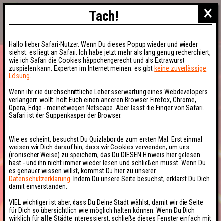
×
Tach!
Hallo lieber Safari-Nutzer. Wenn Du dieses Popup wieder und wieder
siehst: es liegt an Safari. Ich habe jetzt mehr als lang genug recherchiert,
wie ich Safari die Cookies häppchengerecht und als Extrawurst
zuspielen kann. Experten im Internet meinen: es gibt
keine zuverlässige
Lösung
.
Wenn ihr die durchschnittliche Lebensserwartung eines Webdevelopers
verlängern wollt: holt Euch einen anderen Browser. Firefox, Chrome,
Opera, Edge - meinetwegen Netscape. Aber lasst die Finger von Safari.
Safari ist der Suppenkasper der Browser.
Wie es scheint, besuchst Du Quizlabor.de zum ersten Mal. Erst einmal
weisen wir Dich darauf hin, dass wir Cookies verwenden, um uns
(ironischer Weise) zu speichern, das Du DIESEN Hinweis hier gelesen
hast - und ihn nicht immer wieder lesen und schließen musst. Wenn Du
es genauer wissen willst, kommst Du hier zu unserer
Datenschutzerklärung
. Indem Du unsere Seite besuchst, erklärst Du Dich
damit einverstanden.
VIEL wichtiger ist aber, dass Du Deine Stadt wählst, damit wir die Seite
für Dich so übersichtlich wie möglich halten können. Wenn Du Dich
wirklich für
alle
Städte interessierst, schließe dieses Fenster einfach mit