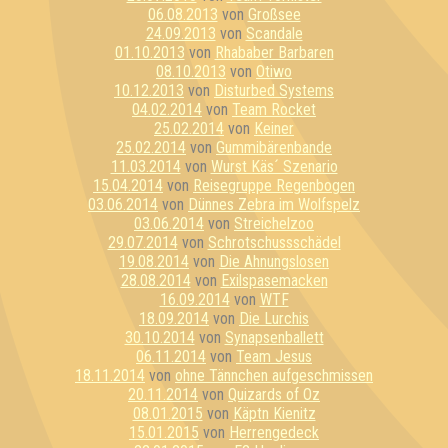
06.08.2013
von
Großsee
24.09.2013
von
Scandale
01.10.2013
von
Rhababer Barbaren
08.10.2013
von
Otiwo
10.12.2013
von
Disturbed Systems
04.02.2014
von
Team Rocket
25.02.2014
von
Keiner
25.02.2014
von
Gummibärenbande
11.03.2014
von
Wurst Käs´ Szenario
15.04.2014
von
Reisegruppe Regenbogen
03.06.2014
von
Dünnes Zebra im Wolfspelz
03.06.2014
von
Streichelzoo
29.07.2014
von
Schrotschussschädel
19.08.2014
von
Die Ahnungslosen
28.08.2014
von
Exilspasemacken
16.09.2014
von
WTF
18.09.2014
von
Die Lurchis
30.10.2014
von
Synapsenballett
06.11.2014
von
Team Jesus
18.11.2014
von
ohne Tännchen aufgeschmissen
20.11.2014
von
Quizards of Oz
08.01.2015
von
Käptn Kienitz
15.01.2015
von
Herrengedeck