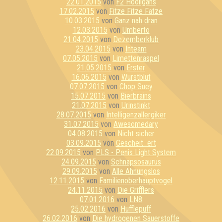
22.01.2015
von
F2 Hooligans
17.02.2015
von
Fitze Fitze Fatze
10.03.2015
von
Ganz nah dran
12.03.2015
von
Umberto
21.04.2015
von
Dezemberklub
23.04.2015
von
Inteam
07.05.2015
von
Limettenraspel
21.05.2015
von
Erster
16.06.2015
von
Wurstblut
07.07.2015
von
Chop Suey
15.07.2015
von
Bierbrains
21.07.2015
von
Urinstinkt
28.07.2015
von
Intelligenzallergiker
31.07.2015
von
Awesomedary
04.08.2015
von
Nicht sicher
03.09.2015
von
Gescheit_ert
22.09.2015
von
PLS - Penis Light System
24.09.2015
von
Schnapsosaurus
29.09.2015
von
Alle Ahnungslos
12.11.2015
von
Familienoberhauptvogel
24.11.2015
von
Die Grifflers
07.01.2016
von
LN8
25.02.2016
von
Hufflepuff
26.02.2016
von
Die hydrogenen Sauerstoffe