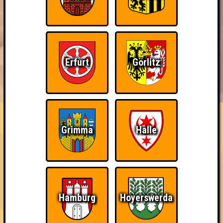
Erfurt
Görlitz
BUCHEN
RESERVIERUNG
HIGHSCORE
EVENTS
ÜBER UNS
FAQ
Wiederzehn macht Freude
Grimma
Halle
Nehmt an zehn Quizlaboren teil
~ Noch nicht erreicht ~
Hamburg
Hoyerswerda