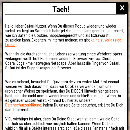
×
Tach!
Hallo lieber Safari-Nutzer. Wenn Du dieses Popup wieder und wieder
siehst: es liegt an Safari. Ich habe jetzt mehr als lang genug recherchiert,
wie ich Safari die Cookies häppchengerecht und als Extrawurst
zuspielen kann. Experten im Internet meinen: es gibt
keine zuverlässige
Lösung
.
Wenn ihr die durchschnittliche Lebensserwartung eines Webdevelopers
verlängern wollt: holt Euch einen anderen Browser. Firefox, Chrome,
Opera, Edge - meinetwegen Netscape. Aber lasst die Finger von Safari.
Safari ist der Suppenkasper der Browser.
Wie es scheint, besuchst Du Quizlabor.de zum ersten Mal. Erst einmal
weisen wir Dich darauf hin, dass wir Cookies verwenden, um uns
(ironischer Weise) zu speichern, das Du DIESEN Hinweis hier gelesen
hast - und ihn nicht immer wieder lesen und schließen musst. Wenn Du
es genauer wissen willst, kommst Du hier zu unserer
Datenschutzerklärung
. Indem Du unsere Seite besuchst, erklärst Du Dich
damit einverstanden.
VIEL wichtiger ist aber, dass Du Deine Stadt wählst, damit wir die Seite
für Dich so übersichtlich wie möglich halten können. Wenn Du Dich
wirklich für
alle
Städte interessierst, schließe dieses Fenster einfach mit