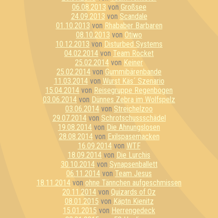
06.08.2013
von
Großsee
24.09.2013
von
Scandale
01.10.2013
von
Rhababer Barbaren
08.10.2013
von
Otiwo
10.12.2013
von
Disturbed Systems
04.02.2014
von
Team Rocket
25.02.2014
von
Keiner
25.02.2014
von
Gummibärenbande
11.03.2014
von
Wurst Käs´ Szenario
15.04.2014
von
Reisegruppe Regenbogen
03.06.2014
von
Dünnes Zebra im Wolfspelz
03.06.2014
von
Streichelzoo
29.07.2014
von
Schrotschussschädel
19.08.2014
von
Die Ahnungslosen
28.08.2014
von
Exilspasemacken
16.09.2014
von
WTF
18.09.2014
von
Die Lurchis
30.10.2014
von
Synapsenballett
06.11.2014
von
Team Jesus
18.11.2014
von
ohne Tännchen aufgeschmissen
20.11.2014
von
Quizards of Oz
08.01.2015
von
Käptn Kienitz
15.01.2015
von
Herrengedeck