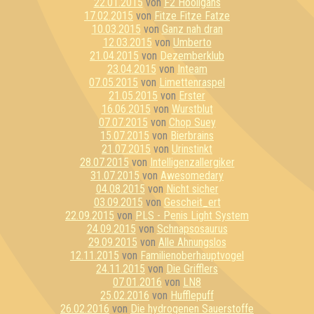
22.01.2015
von
F2 Hooligans
17.02.2015
von
Fitze Fitze Fatze
10.03.2015
von
Ganz nah dran
12.03.2015
von
Umberto
21.04.2015
von
Dezemberklub
23.04.2015
von
Inteam
07.05.2015
von
Limettenraspel
21.05.2015
von
Erster
16.06.2015
von
Wurstblut
07.07.2015
von
Chop Suey
15.07.2015
von
Bierbrains
21.07.2015
von
Urinstinkt
28.07.2015
von
Intelligenzallergiker
31.07.2015
von
Awesomedary
04.08.2015
von
Nicht sicher
03.09.2015
von
Gescheit_ert
22.09.2015
von
PLS - Penis Light System
24.09.2015
von
Schnapsosaurus
29.09.2015
von
Alle Ahnungslos
12.11.2015
von
Familienoberhauptvogel
24.11.2015
von
Die Grifflers
07.01.2016
von
LN8
25.02.2016
von
Hufflepuff
26.02.2016
von
Die hydrogenen Sauerstoffe