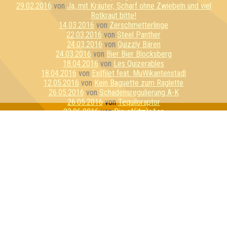
29.02.2016
von
Ja, mit Kräuter, Scharf ohne Zwiebeln und viel
Rotkraut bitte!
14.03.2016
von
Zerschmetterlinge
22.03.2016
von
Steel Panther
24.03.2016
von
Quizzly Bären
24.03.2016
von
Bier Bier Blocksberg
18.04.2016
von
Les Quizerables
18.04.2016
von
Exilfilet feat. MuWikantenstadl
12.05.2016
von
Kein Baguette zum Raglette
26.05.2016
von
Schadensregulierung A-K
26.05.2016
von
Tequiloraptor
23.06.2016
von
Die e^(i*π)+1en
20.07.2016
von
E=mc Hammer
21.07.2016
von
Sexykon
21.07.2016
von
Geilo Ren
03.08.2016
von
Pink Fluffy Unicorns
09.08.2016
von
Schlaubi Schlumpf
11.08.2016
von
Flipper hat Tripper
17.08.2016
von
Kirschen & Kunden
01.09.2016
von
Die perforierten Pufflolsterfolien
01.09.2016
von
Die dreiköpfigen Affen
21.09.2016
von
PKF Experience
21.09.2016
von
Rosis Rasselbande