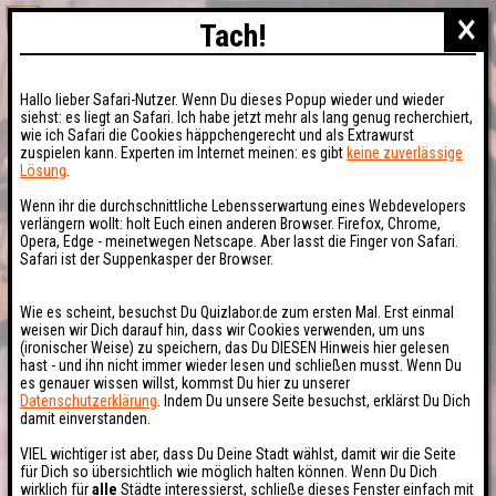
×
Tach!
Hallo lieber Safari-Nutzer. Wenn Du dieses Popup wieder und wieder
siehst: es liegt an Safari. Ich habe jetzt mehr als lang genug recherchiert,
wie ich Safari die Cookies häppchengerecht und als Extrawurst
zuspielen kann. Experten im Internet meinen: es gibt
keine zuverlässige
Lösung
.
Wenn ihr die durchschnittliche Lebensserwartung eines Webdevelopers
verlängern wollt: holt Euch einen anderen Browser. Firefox, Chrome,
Opera, Edge - meinetwegen Netscape. Aber lasst die Finger von Safari.
Safari ist der Suppenkasper der Browser.
Wie es scheint, besuchst Du Quizlabor.de zum ersten Mal. Erst einmal
weisen wir Dich darauf hin, dass wir Cookies verwenden, um uns
(ironischer Weise) zu speichern, das Du DIESEN Hinweis hier gelesen
hast - und ihn nicht immer wieder lesen und schließen musst. Wenn Du
es genauer wissen willst, kommst Du hier zu unserer
Datenschutzerklärung
. Indem Du unsere Seite besuchst, erklärst Du Dich
damit einverstanden.
VIEL wichtiger ist aber, dass Du Deine Stadt wählst, damit wir die Seite
für Dich so übersichtlich wie möglich halten können. Wenn Du Dich
wirklich für
alle
Städte interessierst, schließe dieses Fenster einfach mit