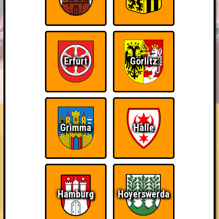
Erfurt
Görlitz
BUCHEN
RESERVIERUNG
HIGHSCORE
EVENTS
ÜBER UNS
FAQ
Wiederzehn macht Freude
Grimma
Halle
Nehmt an zehn Quizlaboren teil
Erstmals erreicht am 13.04.2026 bei
SOUNDCHECK No. 4 // Jena - Das Musikquiz in der OFF Bar
Hamburg
Hoyerswerda