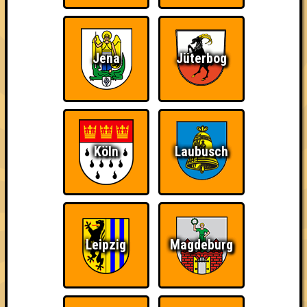
Jena
Jüterbog
Köln
Laubusch
Leipzig
Magdeburg
über 100 Teams
20.03.2012
von
Seitensprung