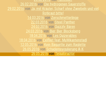
26.02.2016
von
Die hydrogenen Sauerstoffe
29.02.2016
von
Ja, mit Kräuter, Scharf ohne Zwiebeln und viel
Rotkraut bitte!
14.03.2016
von
Zerschmetterlinge
22.03.2016
von
Steel Panther
24.03.2016
von
Quizzly Bären
24.03.2016
von
Bier Bier Blocksberg
18.04.2016
von
Les Quizerables
18.04.2016
von
Exilfilet feat. MuWikantenstadl
12.05.2016
von
Kein Baguette zum Raglette
26.05.2016
von
Schadensregulierung A-K
26.05.2016
von
Tequiloraptor
23.06.2016
von
Die e^(i*π)+1en
20.07.2016
von
E=mc Hammer
21.07.2016
von
Sexykon
21.07.2016
von
Geilo Ren
03.08.2016
von
Pink Fluffy Unicorns
09.08.2016
von
Schlaubi Schlumpf
11.08.2016
von
Flipper hat Tripper
17.08.2016
von
Kirschen & Kunden
01.09.2016
von
Die perforierten Pufflolsterfolien
01.09.2016
von
Die dreiköpfigen Affen
21.09.2016
von
PKF Experience