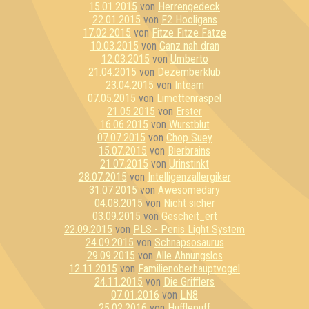
15.01.2015
von
Herrengedeck
22.01.2015
von
F2 Hooligans
17.02.2015
von
Fitze Fitze Fatze
10.03.2015
von
Ganz nah dran
12.03.2015
von
Umberto
21.04.2015
von
Dezemberklub
23.04.2015
von
Inteam
07.05.2015
von
Limettenraspel
21.05.2015
von
Erster
16.06.2015
von
Wurstblut
07.07.2015
von
Chop Suey
15.07.2015
von
Bierbrains
21.07.2015
von
Urinstinkt
28.07.2015
von
Intelligenzallergiker
31.07.2015
von
Awesomedary
04.08.2015
von
Nicht sicher
03.09.2015
von
Gescheit_ert
22.09.2015
von
PLS - Penis Light System
24.09.2015
von
Schnapsosaurus
29.09.2015
von
Alle Ahnungslos
12.11.2015
von
Familienoberhauptvogel
24.11.2015
von
Die Grifflers
07.01.2016
von
LN8
25.02.2016
von
Hufflepuff