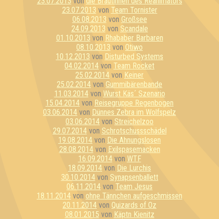
23.07.2013
von
die Bräutinnen des Reanimators
23.07.2013
von
Team Tornister
06.08.2013
von
Großsee
24.09.2013
von
Scandale
01.10.2013
von
Rhababer Barbaren
08.10.2013
von
Otiwo
10.12.2013
von
Disturbed Systems
04.02.2014
von
Team Rocket
25.02.2014
von
Keiner
25.02.2014
von
Gummibärenbande
11.03.2014
von
Wurst Käs´ Szenario
15.04.2014
von
Reisegruppe Regenbogen
03.06.2014
von
Dünnes Zebra im Wolfspelz
03.06.2014
von
Streichelzoo
29.07.2014
von
Schrotschussschädel
19.08.2014
von
Die Ahnungslosen
28.08.2014
von
Exilspasemacken
16.09.2014
von
WTF
18.09.2014
von
Die Lurchis
30.10.2014
von
Synapsenballett
06.11.2014
von
Team Jesus
18.11.2014
von
ohne Tännchen aufgeschmissen
20.11.2014
von
Quizards of Oz
08.01.2015
von
Käptn Kienitz