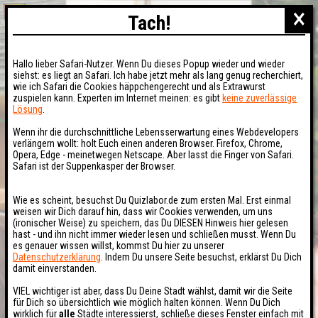
×
Tach!
Hallo lieber Safari-Nutzer. Wenn Du dieses Popup wieder und wieder
siehst: es liegt an Safari. Ich habe jetzt mehr als lang genug recherchiert,
wie ich Safari die Cookies häppchengerecht und als Extrawurst
zuspielen kann. Experten im Internet meinen: es gibt
keine zuverlässige
Lösung
.
Wenn ihr die durchschnittliche Lebensserwartung eines Webdevelopers
verlängern wollt: holt Euch einen anderen Browser. Firefox, Chrome,
Opera, Edge - meinetwegen Netscape. Aber lasst die Finger von Safari.
Safari ist der Suppenkasper der Browser.
Wie es scheint, besuchst Du Quizlabor.de zum ersten Mal. Erst einmal
weisen wir Dich darauf hin, dass wir Cookies verwenden, um uns
(ironischer Weise) zu speichern, das Du DIESEN Hinweis hier gelesen
hast - und ihn nicht immer wieder lesen und schließen musst. Wenn Du
es genauer wissen willst, kommst Du hier zu unserer
Datenschutzerklärung
. Indem Du unsere Seite besuchst, erklärst Du Dich
damit einverstanden.
VIEL wichtiger ist aber, dass Du Deine Stadt wählst, damit wir die Seite
für Dich so übersichtlich wie möglich halten können. Wenn Du Dich
wirklich für
alle
Städte interessierst, schließe dieses Fenster einfach mit