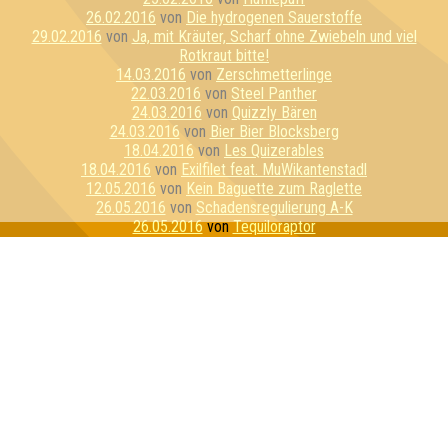
26.02.2016
von
Die hydrogenen Sauerstoffe
29.02.2016
von
Ja, mit Kräuter, Scharf ohne Zwiebeln und viel
Rotkraut bitte!
14.03.2016
von
Zerschmetterlinge
22.03.2016
von
Steel Panther
24.03.2016
von
Quizzly Bären
24.03.2016
von
Bier Bier Blocksberg
18.04.2016
von
Les Quizerables
18.04.2016
von
Exilfilet feat. MuWikantenstadl
12.05.2016
von
Kein Baguette zum Raglette
26.05.2016
von
Schadensregulierung A-K
26.05.2016
von
Tequiloraptor
23.06.2016
von
Die e^(i*π)+1en
20.07.2016
von
E=mc Hammer
21.07.2016
von
Sexykon
21.07.2016
von
Geilo Ren
03.08.2016
von
Pink Fluffy Unicorns
09.08.2016
von
Schlaubi Schlumpf
11.08.2016
von
Flipper hat Tripper
17.08.2016
von
Kirschen & Kunden
01.09.2016
von
Die perforierten Pufflolsterfolien
01.09.2016
von
Die dreiköpfigen Affen
21.09.2016
von
PKF Experience