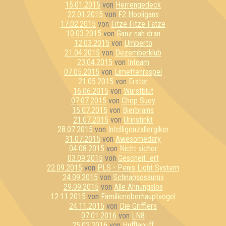
15.01.2015
von
Herrengedeck
22.01.2015
von
F2 Hooligans
17.02.2015
von
Fitze Fitze Fatze
10.03.2015
von
Ganz nah dran
12.03.2015
von
Umberto
21.04.2015
von
Dezemberklub
23.04.2015
von
Inteam
07.05.2015
von
Limettenraspel
21.05.2015
von
Erster
16.06.2015
von
Wurstblut
07.07.2015
von
Chop Suey
15.07.2015
von
Bierbrains
21.07.2015
von
Urinstinkt
28.07.2015
von
Intelligenzallergiker
31.07.2015
von
Awesomedary
04.08.2015
von
Nicht sicher
03.09.2015
von
Gescheit_ert
22.09.2015
von
PLS - Penis Light System
24.09.2015
von
Schnapsosaurus
29.09.2015
von
Alle Ahnungslos
12.11.2015
von
Familienoberhauptvogel
24.11.2015
von
Die Grifflers
07.01.2016
von
LN8
25.02.2016
von
Hufflepuff