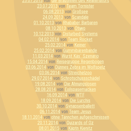
23.07.2013
von
die Bräutinnen des Reanimators
23.07.2013
von
Team Tornister
06.08.2013
von
Großsee
24.09.2013
von
Scandale
01.10.2013
von
Rhababer Barbaren
08.10.2013
von
Otiwo
10.12.2013
von
Disturbed Systems
04.02.2014
von
Team Rocket
25.02.2014
von
Keiner
25.02.2014
von
Gummibärenbande
11.03.2014
von
Wurst Käs´ Szenario
15.04.2014
von
Reisegruppe Regenbogen
03.06.2014
von
Dünnes Zebra im Wolfspelz
03.06.2014
von
Streichelzoo
29.07.2014
von
Schrotschussschädel
19.08.2014
von
Die Ahnungslosen
28.08.2014
von
Exilspasemacken
16.09.2014
von
WTF
18.09.2014
von
Die Lurchis
30.10.2014
von
Synapsenballett
06.11.2014
von
Team Jesus
18.11.2014
von
ohne Tännchen aufgeschmissen
20.11.2014
von
Quizards of Oz
08.01.2015
von
Käptn Kienitz