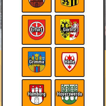
Erfurt
Görlitz
BUCHEN
RESERVIERUNG
HIGHSCORE
EVENTS
ÜBER UNS
FAQ
Wiederzehn macht Freude
Grimma
Halle
Nehmt an zehn Quizlaboren teil
Erstmals erreicht am 30.09.2020 bei
Quizlabor Dresden #12 - Quizmania
Hamburg
Hoyerswerda