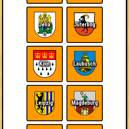
Jena
Jüterbog
Köln
Laubusch
Leipzig
Magdeburg
über 100 Teams
20.03.2012
von
Seitensprung