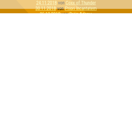
24.11.2018
von
Coxx of Thunder
30.11.2018
von
Priori Incantatem
25.12.2018
von
Bräin Adams
28.01.2019
von
Quizztopher Robin
14.02.2019
von
Schweinenackensteak Medium
14.03.2019
von
China Kohlada
13.06.2019
von
Die Dotzer
30.07.2019
von
Team Rocket
15.08.2019
von
The Walking Mad
21.09.2019
von
Die Intellenzbolzen
04.10.2019
von
Banannnnnaaaa
22.10.2019
von
Krosse Kruppe
13.11.2019
von
Las Jägers
25.11.2019
von
I Love Porno
11.12.2019
von
Närrische Tuks
29.01.2020
von
Les Quizerables
28.02.2020
von
Dobbys Armee
Inhaber & Geschäftsführer:
Georg Martin // Quizlabor
Sandower Straße 56