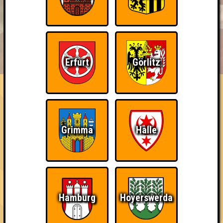
BUCHEN
RESERVIERUNG
HIGHSCORE
EVENTS
Erfurt
Görlitz
ÜBER UNS
FAQ
Ich suche Gegner, keine Opfer
Gewinne mit MEHR als zwei Punkten Abstand (zum zweiten Platz)
Grimma
Halle
~ Noch nicht erreicht ~
Hamburg
Hoyerswerda