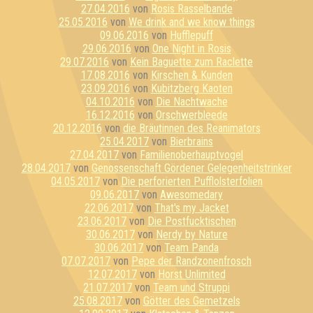
27.04.2016
von
Rosis Rasselbande
25.05.2016
von
We drink and we know things
09.06.2016
von
Hufflepuff
29.06.2016
von
One Night in Rosis
29.07.2016
von
Kein Baguette zum Raclette
17.08.2016
von
Kirschen & Kunden
23.09.2016
von
Kubitzberg Kaoten
04.10.2016
von
Die Nachtwache
16.12.2016
von
Orschwerbleede
20.12.2016
von
die Bräutinnen des Reanimators
25.04.2017
von
Bierbrains
27.04.2017
von
Familienoberhauptvogel
28.04.2017
von
Genossenschaft Gördener Gelegenheitstrinker
04.05.2017
von
Die perforierten Pufflolsterfolien
09.06.2017
von
Awesomedary
22.06.2017
von
That's my Jacket
23.06.2017
von
Die Postfucktischen
30.06.2017
von
Nerdy by Nature
30.06.2017
von
Team Panda
07.07.2017
von
Pepe der Randzonenfrosch
12.07.2017
von
Horst Unlimited
21.07.2017
von
Team und Struppi
25.08.2017
von
Götter des Gemetzels