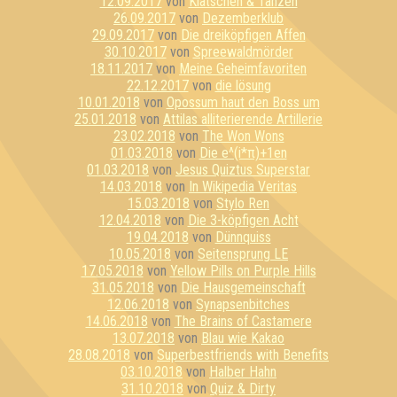
12.09.2017
von
Klatschen & Tanzen
26.09.2017
von
Dezemberklub
29.09.2017
von
Die dreiköpfigen Affen
30.10.2017
von
Spreewaldmörder
18.11.2017
von
Meine Geheimfavoriten
22.12.2017
von
die lösung
10.01.2018
von
Opossum haut den Boss um
25.01.2018
von
Attilas alliterierende Artillerie
23.02.2018
von
The Won Wons
01.03.2018
von
Die e^(i*π)+1en
01.03.2018
von
Jesus Quiztus Superstar
14.03.2018
von
In Wikipedia Veritas
15.03.2018
von
Stylo Ren
12.04.2018
von
Die 3-köpfigen Acht
19.04.2018
von
Dünnquiss
10.05.2018
von
Seitensprung LE
17.05.2018
von
Yellow Pills on Purple Hills
31.05.2018
von
Die Hausgemeinschaft
12.06.2018
von
Synapsenbitches
14.06.2018
von
The Brains of Castamere
13.07.2018
von
Blau wie Kakao
28.08.2018
von
Superbestfriends with Benefits
03.10.2018
von
Halber Hahn
31.10.2018
von
Quiz & Dirty