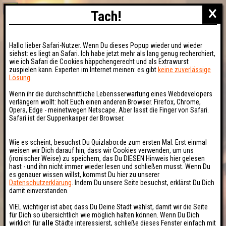
×
Tach!
Hallo lieber Safari-Nutzer. Wenn Du dieses Popup wieder und wieder
siehst: es liegt an Safari. Ich habe jetzt mehr als lang genug recherchiert,
wie ich Safari die Cookies häppchengerecht und als Extrawurst
zuspielen kann. Experten im Internet meinen: es gibt
keine zuverlässige
Lösung
.
Wenn ihr die durchschnittliche Lebensserwartung eines Webdevelopers
verlängern wollt: holt Euch einen anderen Browser. Firefox, Chrome,
Opera, Edge - meinetwegen Netscape. Aber lasst die Finger von Safari.
Safari ist der Suppenkasper der Browser.
Wie es scheint, besuchst Du Quizlabor.de zum ersten Mal. Erst einmal
weisen wir Dich darauf hin, dass wir Cookies verwenden, um uns
(ironischer Weise) zu speichern, das Du DIESEN Hinweis hier gelesen
hast - und ihn nicht immer wieder lesen und schließen musst. Wenn Du
es genauer wissen willst, kommst Du hier zu unserer
Datenschutzerklärung
. Indem Du unsere Seite besuchst, erklärst Du Dich
damit einverstanden.
VIEL wichtiger ist aber, dass Du Deine Stadt wählst, damit wir die Seite
für Dich so übersichtlich wie möglich halten können. Wenn Du Dich
wirklich für
alle
Städte interessierst, schließe dieses Fenster einfach mit