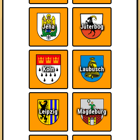
3. Stammwürze
37
14
13
10
Jena
Jüterbog
3. Rhabarber Barbaren
37
12
13
12
4. Seitensprung
35
11
12
12
5. Eight Törtchen, Please!
Köln
Laubusch
33
13
9
11
5. PLS - Penis Light System
33
13
9
11
6. Alle Ahnungslosen
Leipzig
Magdeburg
32
13
10
9
7. Die Bierhälse
31
10
10
11