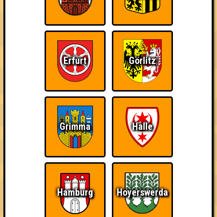
Info
Punkte
Angemeldete Teams
Erfurt
Görlitz
Grimma
Halle
Punkte
1. Die 7 ???????
39
16
9
14
Hamburg
Hoyerswerda
2. Drive-by-Bukake (Olaf)
45
15
14
16