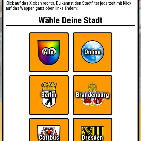
Klick auf das X oben rechts. Du kannst den Stadtfilter jederzeit mit Klick
auf das Wappen ganz oben links ändern:
Wähle Deine Stadt
Alle
Online
BUCHEN
RESERVIERUNG
HIGHSCORE
EVENTS
Berlin
Brandenburg
ÜBER UNS
FAQ
«
»
Seitenquiz #155
Happy Birthday, Olaf! (feat. Glücksrad of Monatsgewinn) ·
06.10.2015 · Scandale Le Locale Fatale
Cottbus
Dresden