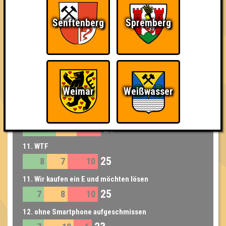
7. Wurstblut
Senftenberg
Spremberg
31
11
11
9
8. Urinstinkt
29
8
7
14
9. Dezemberklub
Weimar
Weißwasser
27
8
9
10
10. Chop Suey
26
11
7
8
11. WTF
25
8
7
10
11. Wir kaufen ein E und möchten lösen
25
7
8
10
12. ohne Smartphone aufgeschmissen