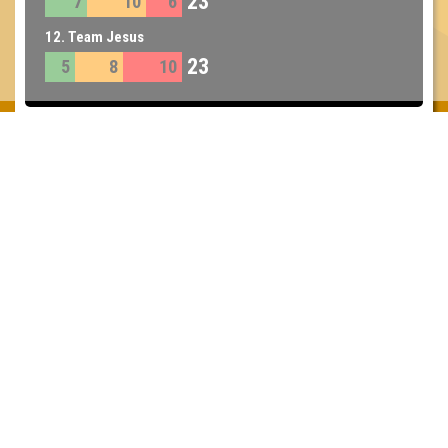
23
7
10
6
12. Team Jesus
23
5
8
10
Inhaber & Geschäftsführer:
Georg Martin // Quizlabor
Sandower Straße 56
03046 Cottbus
info@quizlabor.de
Impressum:
Impressum
Datenschutz:
Datenschutzerklärung
Facebook:
https://www.facebook.com/quizlabor
Instagram:
https://www.instagram.com/quizlabor/
Dienstag:
Berlin & Hamburg