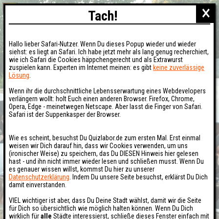
×
Tach!
Hallo lieber Safari-Nutzer. Wenn Du dieses Popup wieder und wieder
siehst: es liegt an Safari. Ich habe jetzt mehr als lang genug recherchiert,
wie ich Safari die Cookies häppchengerecht und als Extrawurst
zuspielen kann. Experten im Internet meinen: es gibt
keine zuverlässige
Lösung
.
Wenn ihr die durchschnittliche Lebensserwartung eines Webdevelopers
verlängern wollt: holt Euch einen anderen Browser. Firefox, Chrome,
Opera, Edge - meinetwegen Netscape. Aber lasst die Finger von Safari.
Safari ist der Suppenkasper der Browser.
Wie es scheint, besuchst Du Quizlabor.de zum ersten Mal. Erst einmal
weisen wir Dich darauf hin, dass wir Cookies verwenden, um uns
(ironischer Weise) zu speichern, das Du DIESEN Hinweis hier gelesen
hast - und ihn nicht immer wieder lesen und schließen musst. Wenn Du
es genauer wissen willst, kommst Du hier zu unserer
Datenschutzerklärung
. Indem Du unsere Seite besuchst, erklärst Du Dich
damit einverstanden.
VIEL wichtiger ist aber, dass Du Deine Stadt wählst, damit wir die Seite
für Dich so übersichtlich wie möglich halten können. Wenn Du Dich
wirklich für
alle
Städte interessierst, schließe dieses Fenster einfach mit