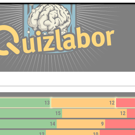
13
12
15
12
14
9
12
10