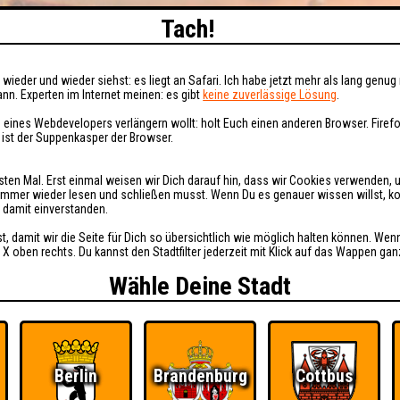
Tach!
wieder und wieder siehst: es liegt an Safari. Ich habe jetzt mehr als lang genug 
nn. Experten im Internet meinen: es gibt
keine zuverlässige Lösung
.
 eines Webdevelopers verlängern wollt: holt Euch einen anderen Browser. Fire
i ist der Suppenkasper der Browser.
sten Mal. Erst einmal weisen wir Dich darauf hin, dass wir Cookies verwenden, 
t immer wieder lesen und schließen musst. Wenn Du es genauer wissen willst, 
h damit einverstanden.
st, damit wir die Seite für Dich so übersichtlich wie möglich halten können. Wen
 X oben rechts. Du kannst den Stadtfilter jederzeit mit Klick auf das Wappen gan
Wähle Deine Stadt
Berlin
Brandenburg
Cottbus