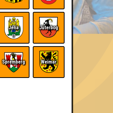
BER UNS
Jena
Jüterbog
«
»
Spremberg
Weimar