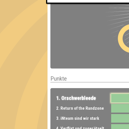
Punkte
1. Orschwerbleede
2. Return of the Randzone
3. iNteam sind wir stark
4. Verflixt und zugerätselt