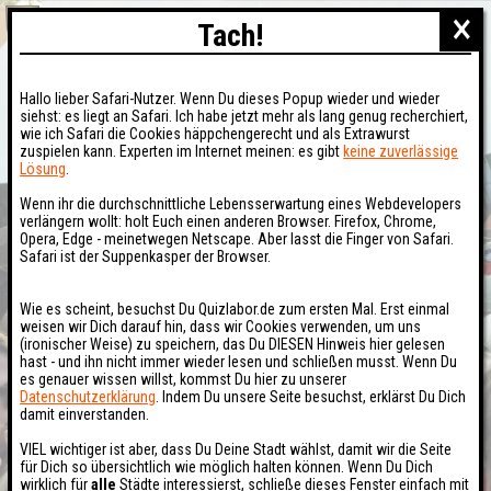
×
Tach!
Hallo lieber Safari-Nutzer. Wenn Du dieses Popup wieder und wieder
siehst: es liegt an Safari. Ich habe jetzt mehr als lang genug recherchiert,
wie ich Safari die Cookies häppchengerecht und als Extrawurst
zuspielen kann. Experten im Internet meinen: es gibt
keine zuverlässige
Lösung
.
Wenn ihr die durchschnittliche Lebensserwartung eines Webdevelopers
verlängern wollt: holt Euch einen anderen Browser. Firefox, Chrome,
Opera, Edge - meinetwegen Netscape. Aber lasst die Finger von Safari.
Safari ist der Suppenkasper der Browser.
Wie es scheint, besuchst Du Quizlabor.de zum ersten Mal. Erst einmal
weisen wir Dich darauf hin, dass wir Cookies verwenden, um uns
(ironischer Weise) zu speichern, das Du DIESEN Hinweis hier gelesen
hast - und ihn nicht immer wieder lesen und schließen musst. Wenn Du
es genauer wissen willst, kommst Du hier zu unserer
Datenschutzerklärung
. Indem Du unsere Seite besuchst, erklärst Du Dich
damit einverstanden.
VIEL wichtiger ist aber, dass Du Deine Stadt wählst, damit wir die Seite
für Dich so übersichtlich wie möglich halten können. Wenn Du Dich
wirklich für
alle
Städte interessierst, schließe dieses Fenster einfach mit