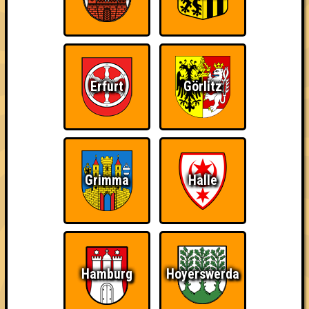
Erfurt
Görlitz
Punkte
1. Die Lurchis
Grimma
Halle
37
14
13
10
2. Herrengedeck
33
13
13
7
3. Exilspasemacken
Hamburg
Hoyerswerda
32
10
13
9