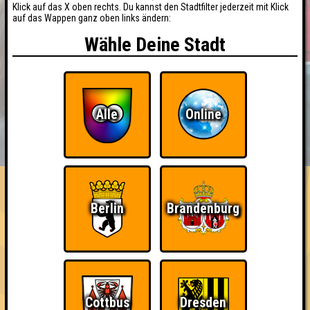
Klick auf das X oben rechts. Du kannst den Stadtfilter jederzeit mit Klick
auf das Wappen ganz oben links ändern:
Wähle Deine Stadt
Alle
Online
BUCHEN
RESERVIERUNG
HIGHSCORE
EVENTS
ÜBER UNS
FAQ
«
»
Seitenquiz Berlin #30
Berlin
Brandenburg
This is SEITENQUIZ! · 29.01.2015 · Alte Kantine /
Kulturbrauerei
Info
Punkte
Angemeldete Teams
Cottbus
Dresden