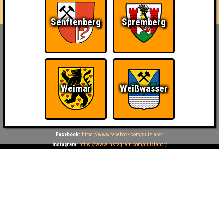
Senftenberg
Spremberg
Inhaber & Geschäftsführer:
Georg Martin // Quizlabor
Sandower Straße 56
03046 Cottbus
info@quizlabor.de
Weimar
Weißwasser
Impressum:
Impressum
Datenschutz:
Datenschutzerklärung
Facebook:
https://www.facebook.com/quizlabor
Instagram:
https://www.instagram.com/quizlabor/
Dienstag:
Berlin & Hamburg
Mittwoch:
Dresden & Köln
Donnerstag:
Halle, Leipzig & Cottbus
Freitag:
Brandenburg, Görlitz & Hoyerswerda
Samstag:
Weißwasser