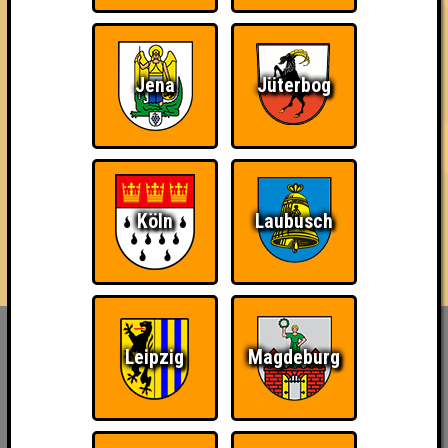
3. Las Jägers
35
14
13
8
3. Stranger Drinks
Jena
Jüterbog
35
13
12
10
3. geeignet & befähigt
35
12
13
10
Köln
Laubusch
Inhaber & Geschäftsführer:
Leipzig
Magdeburg
Georg Martin // Quizlabor
Sandower Straße 56
03046 Cottbus
info@quizlabor.de