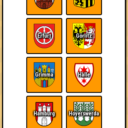
Info
Punkte
Angemeldete Teams
Erfurt
Görlitz
Punkte
Grimma
Halle
1. I Love Porno
40
16
13
11
2. Bräutinnen des Reanimators
Hamburg
Hoyerswerda
36
13
15
8