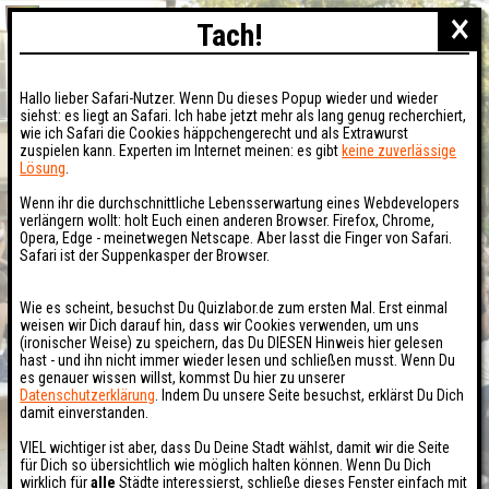
×
Tach!
Hallo lieber Safari-Nutzer. Wenn Du dieses Popup wieder und wieder
siehst: es liegt an Safari. Ich habe jetzt mehr als lang genug recherchiert,
wie ich Safari die Cookies häppchengerecht und als Extrawurst
zuspielen kann. Experten im Internet meinen: es gibt
keine zuverlässige
Lösung
.
Wenn ihr die durchschnittliche Lebensserwartung eines Webdevelopers
verlängern wollt: holt Euch einen anderen Browser. Firefox, Chrome,
Opera, Edge - meinetwegen Netscape. Aber lasst die Finger von Safari.
Safari ist der Suppenkasper der Browser.
Wie es scheint, besuchst Du Quizlabor.de zum ersten Mal. Erst einmal
weisen wir Dich darauf hin, dass wir Cookies verwenden, um uns
(ironischer Weise) zu speichern, das Du DIESEN Hinweis hier gelesen
hast - und ihn nicht immer wieder lesen und schließen musst. Wenn Du
es genauer wissen willst, kommst Du hier zu unserer
Datenschutzerklärung
. Indem Du unsere Seite besuchst, erklärst Du Dich
damit einverstanden.
VIEL wichtiger ist aber, dass Du Deine Stadt wählst, damit wir die Seite
für Dich so übersichtlich wie möglich halten können. Wenn Du Dich
wirklich für
alle
Städte interessierst, schließe dieses Fenster einfach mit