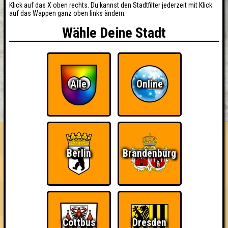
Klick auf das X oben rechts. Du kannst den Stadtfilter jederzeit mit Klick
auf das Wappen ganz oben links ändern:
Wähle Deine Stadt
Alle
Online
BUCHEN
RESERVIERUNG
HIGHSCORE
EVENTS
ÜBER UNS
FAQ
Berlin
Brandenburg
«
»
Seitenquiz Hamburg #25
"Das Wissen dieser Welt" · 25.11.2019 · Grüner Jäger / St.
Pauli
Cottbus
Dresden