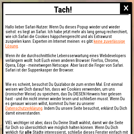
×
Tach!
Hallo lieber Safari-Nutzer. Wenn Du dieses Popup wieder und wieder
siehst: es liegt an Safari. Ich habe jetzt mehr als lang genug recherchiert,
wie ich Safari die Cookies häppchengerecht und als Extrawurst
zuspielen kann. Experten im Internet meinen: es gibt
keine zuverlässige
Lösung
.
Wenn ihr die durchschnittliche Lebensserwartung eines Webdevelopers
verlängern wollt: holt Euch einen anderen Browser. Firefox, Chrome,
Opera, Edge - meinetwegen Netscape. Aber lasst die Finger von Safari.
Safari ist der Suppenkasper der Browser.
Wie es scheint, besuchst Du Quizlabor.de zum ersten Mal. Erst einmal
weisen wir Dich darauf hin, dass wir Cookies verwenden, um uns
(ironischer Weise) zu speichern, das Du DIESEN Hinweis hier gelesen
hast - und ihn nicht immer wieder lesen und schließen musst. Wenn Du
es genauer wissen willst, kommst Du hier zu unserer
Datenschutzerklärung
. Indem Du unsere Seite besuchst, erklärst Du Dich
damit einverstanden.
VIEL wichtiger ist aber, dass Du Deine Stadt wählst, damit wir die Seite
für Dich so übersichtlich wie möglich halten können. Wenn Du Dich
wirklich für
alle
Städte interessierst, schließe dieses Fenster einfach mit