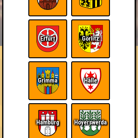
BUCHEN
RESERVIERUNG
HIGHSCORE
EVENTS
Erfurt
Görlitz
ÜBER UNS
FAQ
Ich suche Gegner, keine Opfer
Gewinne mit MEHR als zwei Punkten Abstand (zum zweiten Platz)
Grimma
Halle
~ Noch nicht erreicht ~
Hamburg
Hoyerswerda