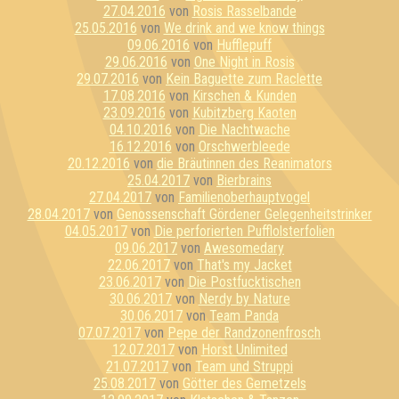
27.04.2016
von
Rosis Rasselbande
25.05.2016
von
We drink and we know things
09.06.2016
von
Hufflepuff
29.06.2016
von
One Night in Rosis
29.07.2016
von
Kein Baguette zum Raclette
17.08.2016
von
Kirschen & Kunden
23.09.2016
von
Kubitzberg Kaoten
04.10.2016
von
Die Nachtwache
16.12.2016
von
Orschwerbleede
20.12.2016
von
die Bräutinnen des Reanimators
25.04.2017
von
Bierbrains
27.04.2017
von
Familienoberhauptvogel
28.04.2017
von
Genossenschaft Gördener Gelegenheitstrinker
04.05.2017
von
Die perforierten Pufflolsterfolien
09.06.2017
von
Awesomedary
22.06.2017
von
That's my Jacket
23.06.2017
von
Die Postfucktischen
30.06.2017
von
Nerdy by Nature
30.06.2017
von
Team Panda
07.07.2017
von
Pepe der Randzonenfrosch
12.07.2017
von
Horst Unlimited
21.07.2017
von
Team und Struppi
25.08.2017
von
Götter des Gemetzels