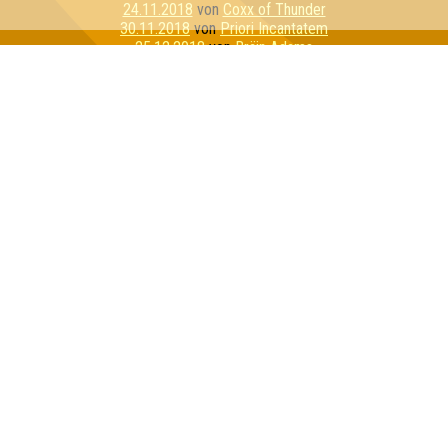
24.11.2018
von
Coxx of Thunder
30.11.2018
von
Priori Incantatem
25.12.2018
von
Bräin Adams
28.01.2019
von
Quizztopher Robin
14.02.2019
von
Schweinenackensteak Medium
14.03.2019
von
China Kohlada
13.06.2019
von
Die Dotzer
30.07.2019
von
Team Rocket
15.08.2019
von
The Walking Mad
21.09.2019
von
Die Intellenzbolzen
04.10.2019
von
Banannnnnaaaa
22.10.2019
von
Krosse Kruppe
13.11.2019
von
Las Jägers
25.11.2019
von
I Love Porno
11.12.2019
von
Närrische Tuks
29.01.2020
von
Les Quizerables
28.02.2020
von
Dobbys Armee
Inhaber & Geschäftsführer:
Georg Martin // Quizlabor
Sandower Straße 56