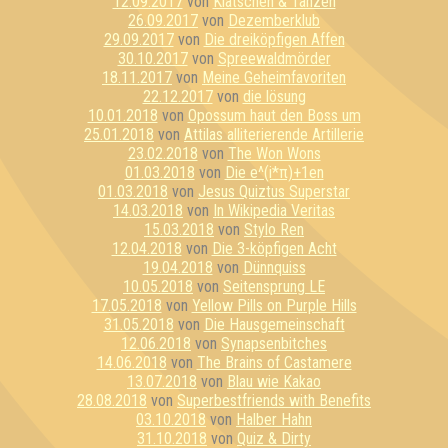
12.09.2017
von
Klatschen & Tanzen
26.09.2017
von
Dezemberklub
29.09.2017
von
Die dreiköpfigen Affen
30.10.2017
von
Spreewaldmörder
18.11.2017
von
Meine Geheimfavoriten
22.12.2017
von
die lösung
10.01.2018
von
Opossum haut den Boss um
25.01.2018
von
Attilas alliterierende Artillerie
23.02.2018
von
The Won Wons
01.03.2018
von
Die e^(i*π)+1en
01.03.2018
von
Jesus Quiztus Superstar
14.03.2018
von
In Wikipedia Veritas
15.03.2018
von
Stylo Ren
12.04.2018
von
Die 3-köpfigen Acht
19.04.2018
von
Dünnquiss
10.05.2018
von
Seitensprung LE
17.05.2018
von
Yellow Pills on Purple Hills
31.05.2018
von
Die Hausgemeinschaft
12.06.2018
von
Synapsenbitches
14.06.2018
von
The Brains of Castamere
13.07.2018
von
Blau wie Kakao
28.08.2018
von
Superbestfriends with Benefits
03.10.2018
von
Halber Hahn
31.10.2018
von
Quiz & Dirty