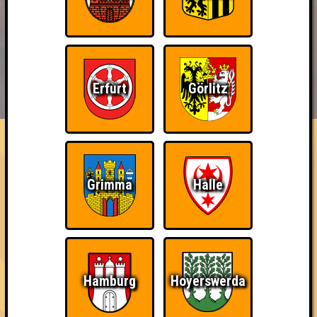
BUCHEN
RESERVIERUNG
Erfurt
Görlitz
HIGHSCORE
EVENTS
ÜBER UNS
FAQ
Streber
Sei in jeder Runde auf dem ersten Platz
Grimma
Halle
~ Noch nicht erreicht ~
Hamburg
Hoyerswerda