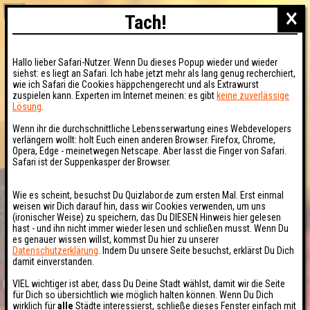
×
Tach!
Hallo lieber Safari-Nutzer. Wenn Du dieses Popup wieder und wieder
siehst: es liegt an Safari. Ich habe jetzt mehr als lang genug recherchiert,
wie ich Safari die Cookies häppchengerecht und als Extrawurst
zuspielen kann. Experten im Internet meinen: es gibt
keine zuverlässige
Lösung
.
Wenn ihr die durchschnittliche Lebensserwartung eines Webdevelopers
verlängern wollt: holt Euch einen anderen Browser. Firefox, Chrome,
Opera, Edge - meinetwegen Netscape. Aber lasst die Finger von Safari.
Safari ist der Suppenkasper der Browser.
Wie es scheint, besuchst Du Quizlabor.de zum ersten Mal. Erst einmal
weisen wir Dich darauf hin, dass wir Cookies verwenden, um uns
(ironischer Weise) zu speichern, das Du DIESEN Hinweis hier gelesen
hast - und ihn nicht immer wieder lesen und schließen musst. Wenn Du
es genauer wissen willst, kommst Du hier zu unserer
Datenschutzerklärung
. Indem Du unsere Seite besuchst, erklärst Du Dich
damit einverstanden.
VIEL wichtiger ist aber, dass Du Deine Stadt wählst, damit wir die Seite
für Dich so übersichtlich wie möglich halten können. Wenn Du Dich
wirklich für
alle
Städte interessierst, schließe dieses Fenster einfach mit