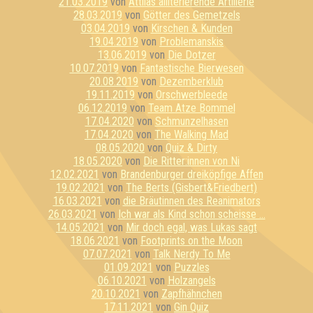
21.03.2019
von
Attilas alliterierende Artillerie
28.03.2019
von
Götter des Gemetzels
03.04.2019
von
Kirschen & Kunden
19.04.2019
von
Problemanskis
13.06.2019
von
Die Dotzer
10.07.2019
von
Fantastische Bierwesen
20.08.2019
von
Dezemberklub
19.11.2019
von
Orschwerbleede
06.12.2019
von
Team Atze Bommel
17.04.2020
von
Schmunzelhasen
17.04.2020
von
The Walking Mad
08.05.2020
von
Quiz & Dirty
18.05.2020
von
Die Ritter:innen von Ni
12.02.2021
von
Brandenburger dreiköpfige Affen
19.02.2021
von
The Berts (Gisbert&Friedbert)
16.03.2021
von
die Bräutinnen des Reanimators
26.03.2021
von
Ich war als Kind schon scheisse ...
14.05.2021
von
Mir doch egal, was Lukas sagt
18.06.2021
von
Footprints on the Moon
07.07.2021
von
Talk Nerdy To Me
01.09.2021
von
Puzzles
06.10.2021
von
Holzangels
20.10.2021
von
Zapfhähnchen
17.11.2021
von
Gin Quiz