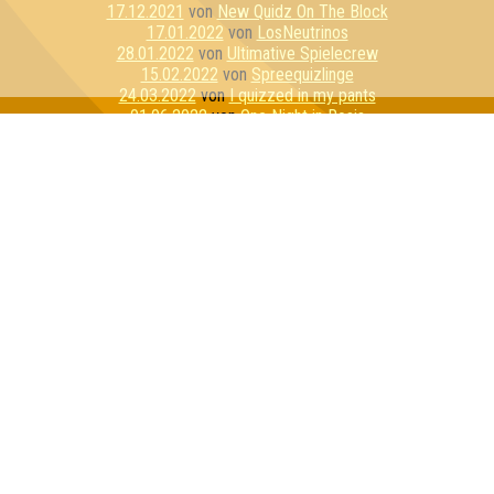
17.12.2021
von
New Quidz On The Block
17.01.2022
von
LosNeutrinos
28.01.2022
von
Ultimative Spielecrew
15.02.2022
von
Spreequizlinge
24.03.2022
von
I quizzed in my pants
01.06.2022
von
One Night in Rosis
09.06.2022
von
Nur für Schnaps da
19.10.2022
von
die Sherlock Homies
10.12.2022
von
Team Bescheidenheit
05.01.2023
von
Quiz de Burgh
07.02.2023
von
Granger Danger
09.02.2023
von
Marmelade Mango Zitrone
22.02.2023
von
Quizzitch
23.02.2023
von
Die Weasleys
05.04.2023
von
Zufällige Kontrollgruppe
26.05.2023
von
Die dufte Truppe
02.08.2023
von
Silke sagt nein
24.08.2023
von
Never Change a Running Quizteam
14.09.2023
von
Superweicheischuppen Junior
14.10.2023
von
Vokuhila Voodooschnecken
23.11.2023
von
Tick, Trick und Tracks