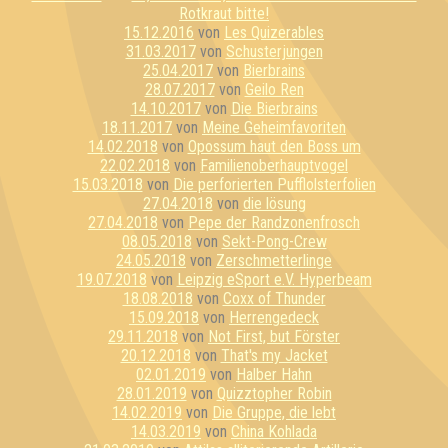
Rotkraut bitte!
15.12.2016
von
Les Quizerables
31.03.2017
von
Schusterjungen
25.04.2017
von
Bierbrains
28.07.2017
von
Geilo Ren
14.10.2017
von
Die Bierbrains
18.11.2017
von
Meine Geheimfavoriten
14.02.2018
von
Opossum haut den Boss um
22.02.2018
von
Familienoberhauptvogel
15.03.2018
von
Die perforierten Pufflolsterfolien
27.04.2018
von
die lösung
27.04.2018
von
Pepe der Randzonenfrosch
08.05.2018
von
Sekt-Pong-Crew
24.05.2018
von
Zerschmetterlinge
19.07.2018
von
Leipzig eSport e.V. Hyperbeam
18.08.2018
von
Coxx of Thunder
15.09.2018
von
Herrengedeck
29.11.2018
von
Not First, but Förster
20.12.2018
von
That's my Jacket
02.01.2019
von
Halber Hahn
28.01.2019
von
Quizztopher Robin
14.02.2019
von
Die Gruppe, die lebt
14.03.2019
von
China Kohlada