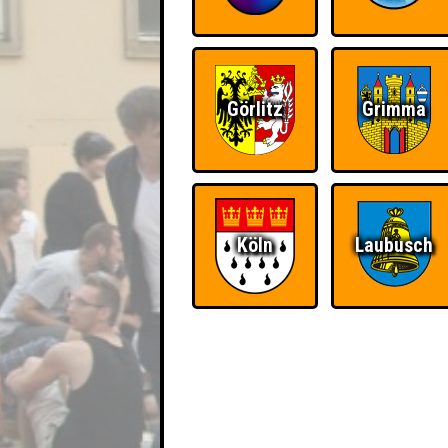
Görlitz
Grimma
Köln
Laubusch