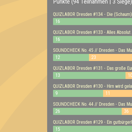
Punkte (94 Teilnahmen | 3 Siege)
QUIZLABOR Dresden #134 - Die (Schaum)k
16
QUIZLABOR Dresden #133 - Alles Absolut 
16
SOUNDCHECK No. 45 // Dresden - Das Musi
12
23
QUIZLABOR Dresden #131 - Das große Eur
13
1
QUIZLABOR Dresden #130 - Hirn wird gelad
9
11
SOUNDCHECK No. 44 // Dresden - Das Musi
26
36
QUIZLABOR Dresden #129 - Ein gutbürgerl
15