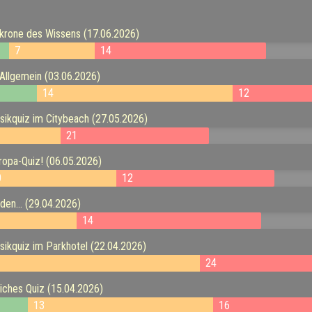
rone des Wissens (17.06.2026)
7
14
Allgemein (03.06.2026)
14
12
kquiz im Citybeach (27.05.2026)
21
opa-Quiz! (06.05.2026)
0
12
en... (29.04.2026)
14
kquiz im Parkhotel (22.04.2026)
24
iches Quiz (15.04.2026)
13
16