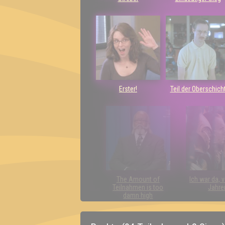
Erster!
Teil der Oberschich
The Amount of
Ich war da, 
Teilnahmen is too
Jahre
damn high