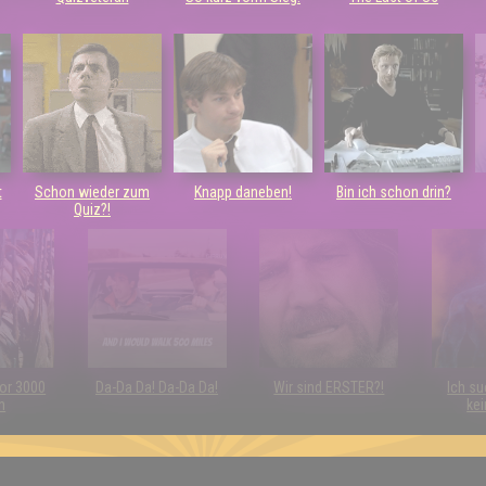
t
Schon wieder zum
Knapp daneben!
Bin ich schon drin?
Quiz?!
vor 3000
Da-Da Da! Da-Da Da!
Wir sind ERSTER?!
Ich su
n
kei