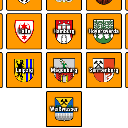
Halle
Hamburg
Hoyerswerda
Leipzig
Magdeburg
Senftenberg
Weißwasser