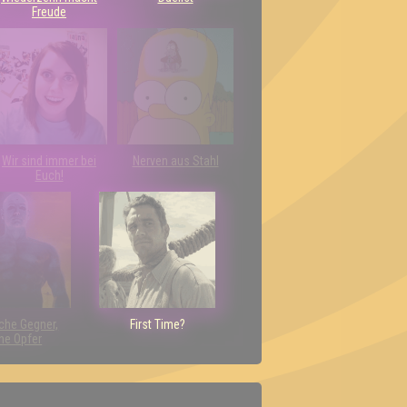
Freude
Wir sind immer bei
Nerven aus Stahl
Euch!
che Gegner,
First Time?
ne Opfer