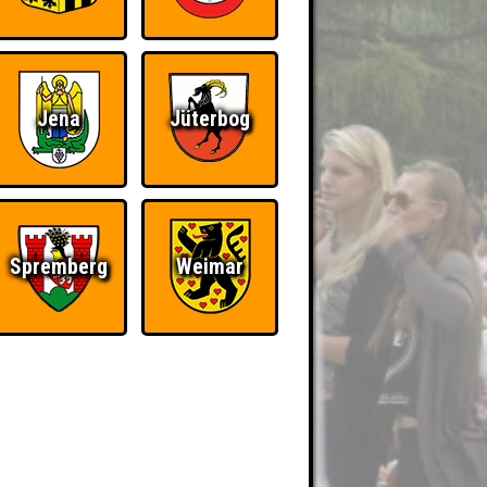
Jena
Jüterbog
Spremberg
Weimar