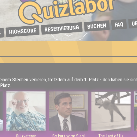
Ü
FAQ
BUCHEN
RESERVIERUNG
HIGHSCORE
S
 einem Stechen verlieren, trotzdem auf dem 1. Platz - den haben sie sic
Platz.
Quizveteran
So kurz vorm Sieg!
The Last of Us