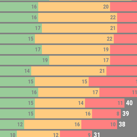
16
20
16
22
17
21
15
22
17
19
19
17
14
21
15
15
16
17
1
40
15
14
11
39
15
16
8
38
12
16
10
31
10
12
9