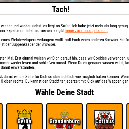
Tach!
wieder und wieder siehst: es liegt an Safari. Ich habe jetzt mehr als lang genug 
nn. Experten im Internet meinen: es gibt
keine zuverlässige Lösung
.
 eines Webdevelopers verlängern wollt: holt Euch einen anderen Browser. Fire
i ist der Suppenkasper der Browser.
sten Mal. Erst einmal weisen wir Dich darauf hin, dass wir Cookies verwenden, 
t immer wieder lesen und schließen musst. Wenn Du es genauer wissen willst, 
h damit einverstanden.
st, damit wir die Seite für Dich so übersichtlich wie möglich halten können. Wen
 X oben rechts. Du kannst den Stadtfilter jederzeit mit Klick auf das Wappen gan
Wähle Deine Stadt
Berlin
Brandenburg
Cottbus