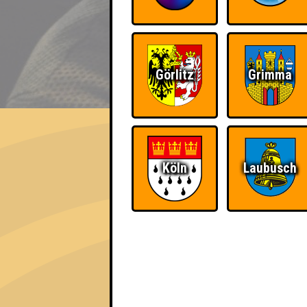
Görlitz
Grimma
EVENT
Seitenquiz Hoyerswerda
"KuFa goes Hogwarts!" · 19.11.2019 · Kul
Köln
Laubusch
Info
Punkte
Angemeldete 