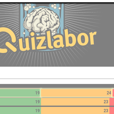
19
24
19
23
19
23