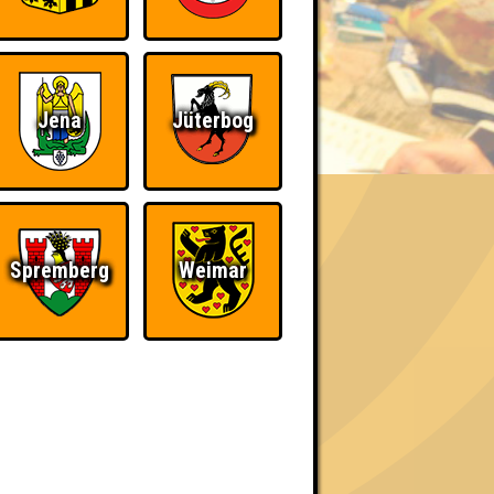
BER UNS
Jena
Jüterbog
«
»
Spremberg
Weimar