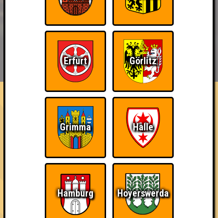
BUCHEN
RESERVIERUNG
Erfurt
Görlitz
HIGHSCORE
EVENTS
ÜBER UNS
FAQ
Streber
Sei in jeder Runde auf dem ersten Platz
Grimma
Halle
~ Noch nicht erreicht ~
Hamburg
Hoyerswerda