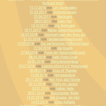
Rotkraut bitte!
15.12.2016
von
Les Quizerables
31.03.2017
von
Schusterjungen
25.04.2017
von
Bierbrains
28.07.2017
von
Geilo Ren
14.10.2017
von
Die Bierbrains
18.11.2017
von
Meine Geheimfavoriten
14.02.2018
von
Opossum haut den Boss um
22.02.2018
von
Familienoberhauptvogel
15.03.2018
von
Die perforierten Pufflolsterfolien
27.04.2018
von
die lösung
27.04.2018
von
Pepe der Randzonenfrosch
08.05.2018
von
Sekt-Pong-Crew
24.05.2018
von
Zerschmetterlinge
19.07.2018
von
Leipzig eSport e.V. Hyperbeam
18.08.2018
von
Coxx of Thunder
15.09.2018
von
Herrengedeck
29.11.2018
von
Not First, but Förster
20.12.2018
von
That's my Jacket
02.01.2019
von
Halber Hahn
28.01.2019
von
Quizztopher Robin
14.02.2019
von
Die Gruppe, die lebt
14.03.2019
von
China Kohlada