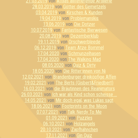
21.03.2019
von
Attilas alliterierende Artillerie
28.03.2019
von
Götter des Gemetzels
03.04.2019
von
Kirschen & Kunden
19.04.2019
von
Problemanskis
13.06.2019
von
Die Dotzer
10.07.2019
von
Fantastische Bierwesen
20.08.2019
von
Dezemberklub
19.11.2019
von
Orschwerbleede
06.12.2019
von
Team Atze Bommel
17.04.2020
von
Schmunzelhasen
17.04.2020
von
The Walking Mad
08.05.2020
von
Quiz & Dirty
18.05.2020
von
Die Ritter:innen von Ni
12.02.2021
von
Brandenburger dreiköpfige Affen
19.02.2021
von
The Berts (Gisbert&Friedbert)
16.03.2021
von
die Bräutinnen des Reanimators
26.03.2021
von
Ich war als Kind schon scheisse ...
14.05.2021
von
Mir doch egal, was Lukas sagt
18.06.2021
von
Footprints on the Moon
07.07.2021
von
Talk Nerdy To Me
01.09.2021
von
Puzzles
06.10.2021
von
Holzangels
20.10.2021
von
Zapfhähnchen
17.11.2021
von
Gin Quiz