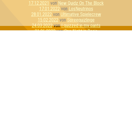
17.12.2021
von
New Quidz On The Block
17.01.2022
von
LosNeutrinos
28.01.2022
von
Ultimative Spielecrew
15.02.2022
von
Spreequizlinge
24.03.2022
von
I quizzed in my pants
01.06.2022
von
One Night in Rosis
09.06.2022
von
Nur für Schnaps da
19.10.2022
von
die Sherlock Homies
10.12.2022
von
Team Bescheidenheit
05.01.2023
von
Quiz de Burgh
07.02.2023
von
Granger Danger
09.02.2023
von
Marmelade Mango Zitrone
22.02.2023
von
Quizzitch
23.02.2023
von
Die Weasleys
05.04.2023
von
Zufällige Kontrollgruppe
26.05.2023
von
Die dufte Truppe
02.08.2023
von
Silke sagt nein
24.08.2023
von
Never Change a Running Quizteam
14.09.2023
von
Superweicheischuppen Junior
14.10.2023
von
Vokuhila Voodooschnecken
23.11.2023
von
Tick, Trick und Tracks