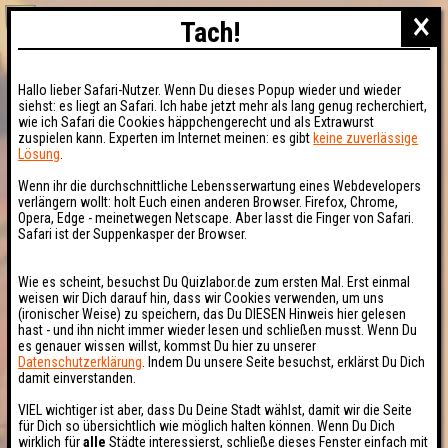
×
Tach!
Hallo lieber Safari-Nutzer. Wenn Du dieses Popup wieder und wieder
siehst: es liegt an Safari. Ich habe jetzt mehr als lang genug recherchiert,
wie ich Safari die Cookies häppchengerecht und als Extrawurst
zuspielen kann. Experten im Internet meinen: es gibt
keine zuverlässige
Lösung
.
Wenn ihr die durchschnittliche Lebensserwartung eines Webdevelopers
verlängern wollt: holt Euch einen anderen Browser. Firefox, Chrome,
Opera, Edge - meinetwegen Netscape. Aber lasst die Finger von Safari.
Safari ist der Suppenkasper der Browser.
Wie es scheint, besuchst Du Quizlabor.de zum ersten Mal. Erst einmal
weisen wir Dich darauf hin, dass wir Cookies verwenden, um uns
(ironischer Weise) zu speichern, das Du DIESEN Hinweis hier gelesen
hast - und ihn nicht immer wieder lesen und schließen musst. Wenn Du
es genauer wissen willst, kommst Du hier zu unserer
Datenschutzerklärung
. Indem Du unsere Seite besuchst, erklärst Du Dich
damit einverstanden.
VIEL wichtiger ist aber, dass Du Deine Stadt wählst, damit wir die Seite
für Dich so übersichtlich wie möglich halten können. Wenn Du Dich
wirklich für
alle
Städte interessierst, schließe dieses Fenster einfach mit