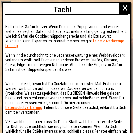
×
Tach!
Hallo lieber Safari-Nutzer. Wenn Du dieses Popup wieder und wieder
siehst: es liegt an Safari. Ich habe jetzt mehr als lang genug recherchiert,
wie ich Safari die Cookies häppchengerecht und als Extrawurst
zuspielen kann. Experten im Internet meinen: es gibt
keine zuverlässige
Lösung
.
Wenn ihr die durchschnittliche Lebensserwartung eines Webdevelopers
verlängern wollt: holt Euch einen anderen Browser. Firefox, Chrome,
Opera, Edge - meinetwegen Netscape. Aber lasst die Finger von Safari.
Safari ist der Suppenkasper der Browser.
Wie es scheint, besuchst Du Quizlabor.de zum ersten Mal. Erst einmal
weisen wir Dich darauf hin, dass wir Cookies verwenden, um uns
(ironischer Weise) zu speichern, das Du DIESEN Hinweis hier gelesen
hast - und ihn nicht immer wieder lesen und schließen musst. Wenn Du
es genauer wissen willst, kommst Du hier zu unserer
Datenschutzerklärung
. Indem Du unsere Seite besuchst, erklärst Du Dich
damit einverstanden.
VIEL wichtiger ist aber, dass Du Deine Stadt wählst, damit wir die Seite
für Dich so übersichtlich wie möglich halten können. Wenn Du Dich
wirklich für
alle
Städte interessierst, schließe dieses Fenster einfach mit