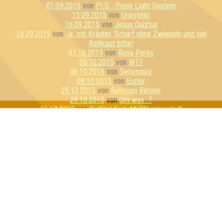
01.09.2015
von
PLS - Penis Light System
15.09.2015
von
Urinstinkt
16.09.2015
von
Jesus Quiztus
24.09.2015
von
Ja, mit Kräuter, Scharf ohne Zwiebeln und viel
Rotkraut bitte!
01.10.2015
von
Rosa Porks
05.10.2015
von
WTF
06.10.2015
von
Seitenquiz
08.10.2015
von
Erster
29.10.2015
von
Ratlosen Rätsler
29.10.2015
von
Um was...?
16.12.2015
von
Exilfilet feat. MuWikantenstadl
14.01.2016
von
Geilo Ren
18.01.2016
von
Die e^(i*π)+1en
01.02.2016
von
Sexykon
04.02.2016
von
Die hydrogenen Sauerstoffe
15.02.2016
von
Die Zerschmetterlinge
18.02.2016
von
Schnapsosaurus
25.02.2016
von
Kein Baguette zum Raglette
26.02.2016
von
Hufflepuff
29.02.2016
von
Zerschmetterlinge
24.03.2016
von
Gentlemenstruation
31.03.2016
von
Flipper hat Tripper