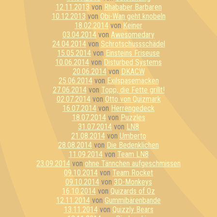
12.11.2013
von
Rhababer Barbaren
10.12.2013
von
Obi-Wan geht knobeln
18.02.2014
von
Keiner
03.04.2014
von
Awesomedary
24.04.2014
von
Schrotschussschädel
15.05.2014
von
Einsteins Friseuse
10.06.2014
von
Disturbed Systems
20.06.2014
von
DKACW
25.06.2014
von
Exilspasemacken
27.06.2014
von
Topp, die Fette grillt!
02.07.2014
von
Otto von Quizmark
16.07.2014
von
Herrengedeck
18.07.2014
von
Puzzles
31.07.2014
von
LN8
21.08.2014
von
Umberto
28.08.2014
von
Die Bedenklichen
11.09.2014
von
Team LN8
23.09.2014
von
ohne Tännchen aufgeschmissen
09.10.2014
von
Team Rocket
09.10.2014
von
3D-Monkeys
16.10.2014
von
Quizards of Oz
12.11.2014
von
Gummibärenbande
13.11.2014
von
Quizzly Bears