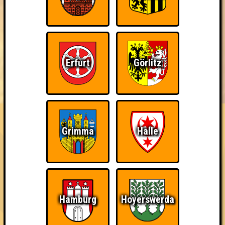
Erfurt
Görlitz
BUCHEN
RESERVIERUNG
HIGHSCORE
EVENTS
ÜBER UNS
FAQ
Erster!
Grimma
Halle
Belege den 1. Platz
~ Noch nicht erreicht ~
Hamburg
Hoyerswerda