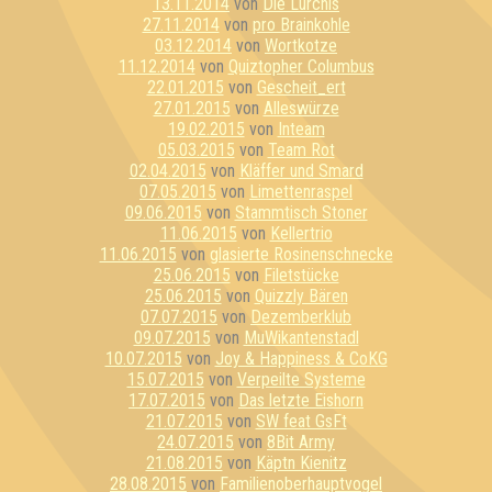
13.11.2014
von
Die Lurchis
27.11.2014
von
pro Brainkohle
03.12.2014
von
Wortkotze
11.12.2014
von
Quiztopher Columbus
22.01.2015
von
Gescheit_ert
27.01.2015
von
Alleswürze
19.02.2015
von
Inteam
05.03.2015
von
Team Rot
02.04.2015
von
Kläffer und Smard
07.05.2015
von
Limettenraspel
09.06.2015
von
Stammtisch Stoner
11.06.2015
von
Kellertrio
11.06.2015
von
glasierte Rosinenschnecke
25.06.2015
von
Filetstücke
25.06.2015
von
Quizzly Bären
07.07.2015
von
Dezemberklub
09.07.2015
von
MuWikantenstadl
10.07.2015
von
Joy & Happiness & CoKG
15.07.2015
von
Verpeilte Systeme
17.07.2015
von
Das letzte Eishorn
21.07.2015
von
SW feat GsFt
24.07.2015
von
8Bit Army
21.08.2015
von
Käptn Kienitz
28.08.2015
von
Familienoberhauptvogel