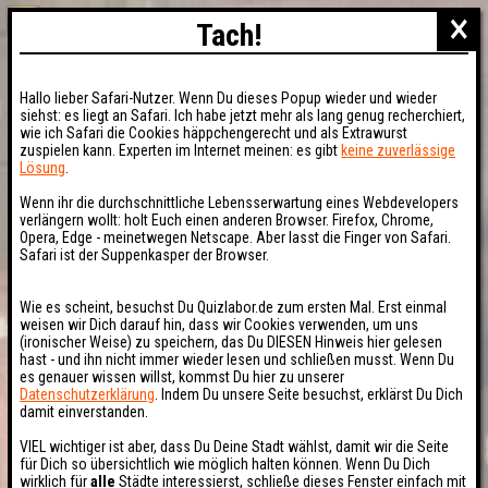
×
Tach!
Hallo lieber Safari-Nutzer. Wenn Du dieses Popup wieder und wieder
siehst: es liegt an Safari. Ich habe jetzt mehr als lang genug recherchiert,
wie ich Safari die Cookies häppchengerecht und als Extrawurst
zuspielen kann. Experten im Internet meinen: es gibt
keine zuverlässige
Lösung
.
Wenn ihr die durchschnittliche Lebensserwartung eines Webdevelopers
verlängern wollt: holt Euch einen anderen Browser. Firefox, Chrome,
Opera, Edge - meinetwegen Netscape. Aber lasst die Finger von Safari.
Safari ist der Suppenkasper der Browser.
Wie es scheint, besuchst Du Quizlabor.de zum ersten Mal. Erst einmal
weisen wir Dich darauf hin, dass wir Cookies verwenden, um uns
(ironischer Weise) zu speichern, das Du DIESEN Hinweis hier gelesen
hast - und ihn nicht immer wieder lesen und schließen musst. Wenn Du
es genauer wissen willst, kommst Du hier zu unserer
Datenschutzerklärung
. Indem Du unsere Seite besuchst, erklärst Du Dich
damit einverstanden.
VIEL wichtiger ist aber, dass Du Deine Stadt wählst, damit wir die Seite
für Dich so übersichtlich wie möglich halten können. Wenn Du Dich
wirklich für
alle
Städte interessierst, schließe dieses Fenster einfach mit