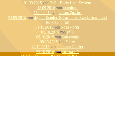
01.09.2015
von
PLS - Penis Light System
15.09.2015
von
Urinstinkt
16.09.2015
von
Jesus Quiztus
24.09.2015
von
Ja, mit Kräuter, Scharf ohne Zwiebeln und viel
Rotkraut bitte!
01.10.2015
von
Rosa Porks
05.10.2015
von
WTF
06.10.2015
von
Seitenquiz
08.10.2015
von
Erster
29.10.2015
von
Ratlosen Rätsler
29.10.2015
von
Um was...?
16.12.2015
von
Exilfilet feat. MuWikantenstadl
14.01.2016
von
Geilo Ren
18.01.2016
von
Die e^(i*π)+1en
01.02.2016
von
Sexykon
04.02.2016
von
Die hydrogenen Sauerstoffe
15.02.2016
von
Die Zerschmetterlinge
18.02.2016
von
Schnapsosaurus
25.02.2016
von
Kein Baguette zum Raglette
26.02.2016
von
Hufflepuff
29.02.2016
von
Zerschmetterlinge
24.03.2016
von
Gentlemenstruation
31.03.2016
von
Flipper hat Tripper