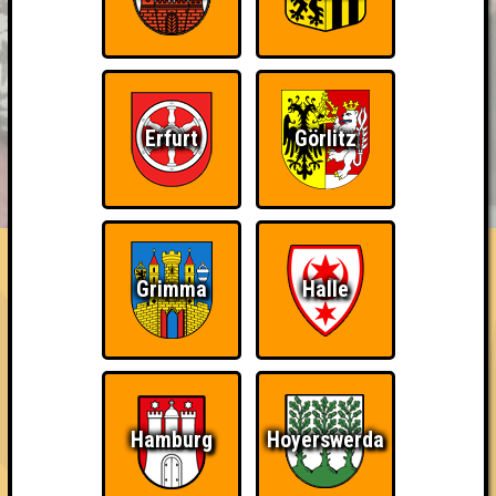
Erfurt
Görlitz
BUCHEN
RESERVIERUNG
HIGHSCORE
EVENTS
ÜBER UNS
FAQ
Erster!
Grimma
Halle
Belege den 1. Platz
~ Noch nicht erreicht ~
Hamburg
Hoyerswerda