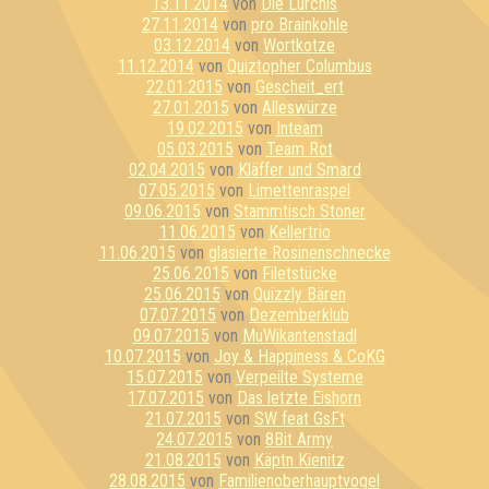
13.11.2014
von
Die Lurchis
27.11.2014
von
pro Brainkohle
03.12.2014
von
Wortkotze
11.12.2014
von
Quiztopher Columbus
22.01.2015
von
Gescheit_ert
27.01.2015
von
Alleswürze
19.02.2015
von
Inteam
05.03.2015
von
Team Rot
02.04.2015
von
Kläffer und Smard
07.05.2015
von
Limettenraspel
09.06.2015
von
Stammtisch Stoner
11.06.2015
von
Kellertrio
11.06.2015
von
glasierte Rosinenschnecke
25.06.2015
von
Filetstücke
25.06.2015
von
Quizzly Bären
07.07.2015
von
Dezemberklub
09.07.2015
von
MuWikantenstadl
10.07.2015
von
Joy & Happiness & CoKG
15.07.2015
von
Verpeilte Systeme
17.07.2015
von
Das letzte Eishorn
21.07.2015
von
SW feat GsFt
24.07.2015
von
8Bit Army
21.08.2015
von
Käptn Kienitz
28.08.2015
von
Familienoberhauptvogel