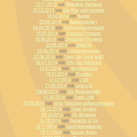
12.11.2013
von
Rhababer Barbaren
10.12.2013
von
Obi-Wan geht knobeln
18.02.2014
von
Keiner
03.04.2014
von
Awesomedary
24.04.2014
von
Schrotschussschädel
15.05.2014
von
Einsteins Friseuse
10.06.2014
von
Disturbed Systems
20.06.2014
von
DKACW
25.06.2014
von
Exilspasemacken
27.06.2014
von
Topp, die Fette grillt!
02.07.2014
von
Otto von Quizmark
16.07.2014
von
Herrengedeck
18.07.2014
von
Puzzles
31.07.2014
von
LN8
21.08.2014
von
Umberto
28.08.2014
von
Die Bedenklichen
11.09.2014
von
Team LN8
23.09.2014
von
ohne Tännchen aufgeschmissen
09.10.2014
von
Team Rocket
09.10.2014
von
3D-Monkeys
16.10.2014
von
Quizards of Oz
12.11.2014
von
Gummibärenbande
13.11.2014
von
Quizzly Bears