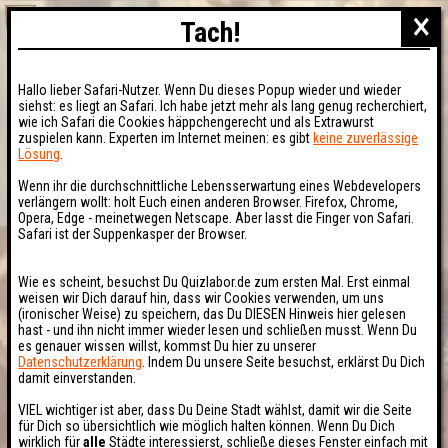
×
Tach!
Hallo lieber Safari-Nutzer. Wenn Du dieses Popup wieder und wieder
siehst: es liegt an Safari. Ich habe jetzt mehr als lang genug recherchiert,
wie ich Safari die Cookies häppchengerecht und als Extrawurst
zuspielen kann. Experten im Internet meinen: es gibt
keine zuverlässige
Lösung
.
Wenn ihr die durchschnittliche Lebensserwartung eines Webdevelopers
verlängern wollt: holt Euch einen anderen Browser. Firefox, Chrome,
Opera, Edge - meinetwegen Netscape. Aber lasst die Finger von Safari.
Safari ist der Suppenkasper der Browser.
Wie es scheint, besuchst Du Quizlabor.de zum ersten Mal. Erst einmal
weisen wir Dich darauf hin, dass wir Cookies verwenden, um uns
(ironischer Weise) zu speichern, das Du DIESEN Hinweis hier gelesen
hast - und ihn nicht immer wieder lesen und schließen musst. Wenn Du
es genauer wissen willst, kommst Du hier zu unserer
Datenschutzerklärung
. Indem Du unsere Seite besuchst, erklärst Du Dich
damit einverstanden.
VIEL wichtiger ist aber, dass Du Deine Stadt wählst, damit wir die Seite
für Dich so übersichtlich wie möglich halten können. Wenn Du Dich
wirklich für
alle
Städte interessierst, schließe dieses Fenster einfach mit