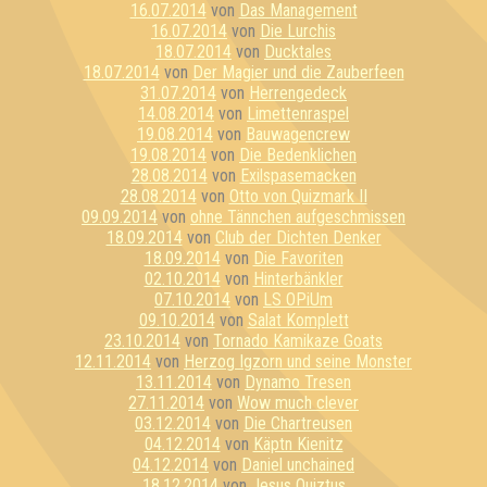
16.07.2014
von
Das Management
16.07.2014
von
Die Lurchis
18.07.2014
von
Ducktales
18.07.2014
von
Der Magier und die Zauberfeen
31.07.2014
von
Herrengedeck
14.08.2014
von
Limettenraspel
19.08.2014
von
Bauwagencrew
19.08.2014
von
Die Bedenklichen
28.08.2014
von
Exilspasemacken
28.08.2014
von
Otto von Quizmark II
09.09.2014
von
ohne Tännchen aufgeschmissen
18.09.2014
von
Club der Dichten Denker
18.09.2014
von
Die Favoriten
02.10.2014
von
Hinterbänkler
07.10.2014
von
LS OPiUm
09.10.2014
von
Salat Komplett
23.10.2014
von
Tornado Kamikaze Goats
12.11.2014
von
Herzog Igzorn und seine Monster
13.11.2014
von
Dynamo Tresen
27.11.2014
von
Wow much clever
03.12.2014
von
Die Chartreusen
04.12.2014
von
Käptn Kienitz
04.12.2014
von
Daniel unchained
18.12.2014
von
Jesus Quiztus