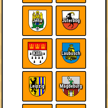
Jena
Jüterbog
Köln
Laubusch
Leipzig
Magdeburg
über 100 Teams
17.01.2012
von
Fango am Mars