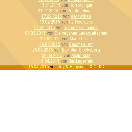
15.01.2015
von
Horrorclique
21.01.2015
von
Prachtschwein
17.02.2015
von
Alleswürze
19.02.2015
von
F2 Hooligans
24.02.2015
von
Gummibärenbande
05.03.2015
von
Die veganen Lederpeitschen
10.03.2015
von
Marie Online
19.03.2015
von
Gescheit_ert
26.03.2015
von
Bier Bier Blocksberg
02.04.2015
von
Molle Kühl
16.04.2015
von
Bar Lagerfeld
16.04.2015
von
Joy & Happiness & CoKG
21.04.2015
von
Die Ahnungslosen
23.04.2015
von
Kadda Strohfall
30.04.2015
von
Judäische Volksfront
12.05.2015
von
Shitstorm
12.05.2015
von
Dezemberklub
21.05.2015
von
Awesomedary
26.05.2015
von
Bierbrains
11.06.2015
von
Tribute of WTF & Exilfilet
11.06.2015
von
Schrödingers Cat
18.06.2015
von
Quizzly Bären
25.06.2015
von
Obstflieger