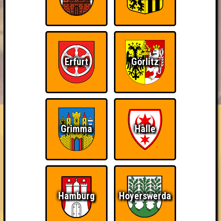
Erfurt
Görlitz
BUCHEN
RESERVIERUNG
HIGHSCORE
EVENTS
ÜBER UNS
FAQ
Knapp daneben!
Grimma
Halle
Belege den 2. Platz
Erstmals erreicht am 22.04.2026 bei
QUIZLABOR Köln #62 (Unkelbach) - Ich frage lieber euch statt die KI
Hamburg
Hoyerswerda