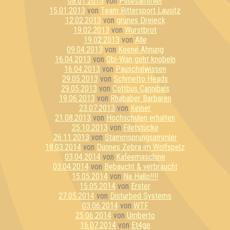
08.01.2013
von
Pilsesammler
15.01.2013
von
Team Rittersport Lausitz
12.02.2013
von
grünes Dreieck
19.02.2013
von
Wurstbrot
19.02.2013
von
Alle
09.04.2013
von
Keene Ahnung
16.04.2013
von
Obi-Wan geht knobeln
16.04.2013
von
Pauschalwissen
29.05.2013
von
Schmetto Heads
29.05.2013
von
Cottbus Cannibals
19.06.2013
von
Rhababer Barbaren
23.07.2013
von
Keiner
21.08.2013
von
Hochschulen erhalten
25.10.2013
von
Filetstücke
26.11.2013
von
Stammsprungsammler
18.03.2014
von
Dünnes Zebra im Wolfspelz
03.04.2014
von
Kafeemaschine
03.04.2014
von
Bebaucht & verbraucht
15.05.2014
von
Na Hallo!!!!
15.05.2014
von
Erster
27.05.2014
von
Disturbed Systems
03.06.2014
von
WTF
25.06.2014
von
Umberto
16.07.2014
von
Et4ge