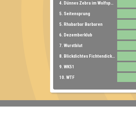
4. Dünnes Zebra im Wolfspelz
5. Seitensprung
5. Rhabarbar Barbaren
6. Dezemberklub
7. Wurstblut
8. Blickdichtes Fichtendickicht
9. WK51
10. WTF
Inhaber & Geschäftsführer:
Georg Martin // Quizlabor
Sandower Straße 56
03046 Cottbus
info@quizlabor.de