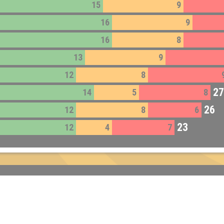
15
9
16
9
16
8
13
9
12
8
27
14
5
8
26
12
8
6
23
12
4
7
Impressum:
Impressum
Datenschutz:
Datenschutzerklärung
Facebook:
https://www.facebook.com/quizlabor
Instagram:
https://www.instagram.com/quizlabor/