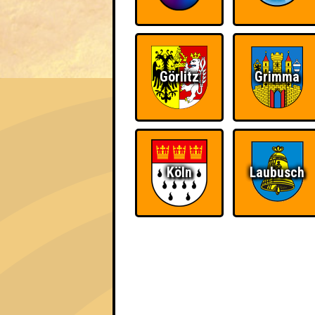
EVENT
Görlitz
Grimma
Seitenquiz 125
"THANKS, OBAMA!" · 24.02.2015 · Scandal
Info
Punkte
Angemeldete 
Köln
Laubusch