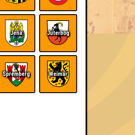
BER UNS
Jena
Jüterbog
«
»
Spremberg
Weimar