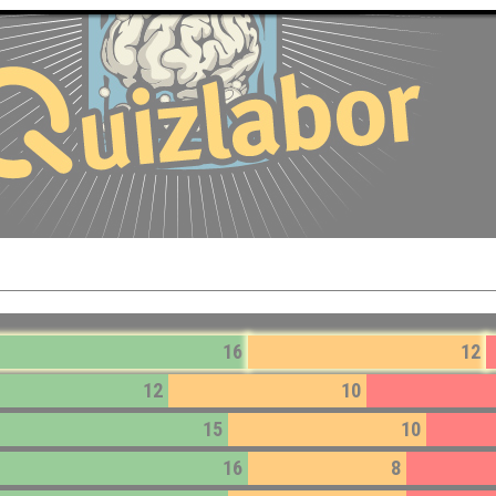
16
12
12
10
15
10
16
8