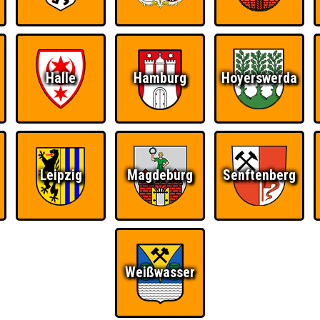
Ü
FAQ
BUCHEN
RESERVIERUNG
HIGHSCORE
S
Halle
Hamburg
Hoyerswerda
e Le Locale Fatale
Teams
Leipzig
Magdeburg
Senftenberg
Weißwasser