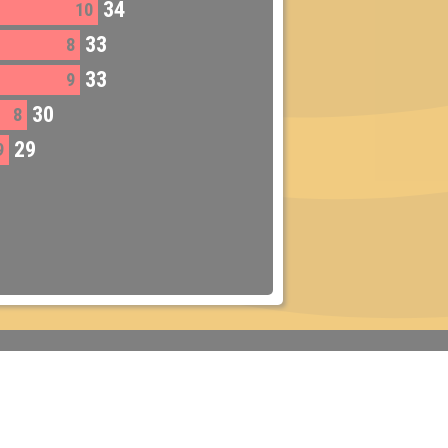
34
10
33
8
33
9
30
8
29
9
Dienstag:
Berlin & Hamburg
Mittwoch:
Dresden & Köln
Donnerstag:
Halle, Leipzig & Cottbus
Freitag:
Brandenburg, Görlitz & Hoyerswerda
Samstag:
Weißwasser