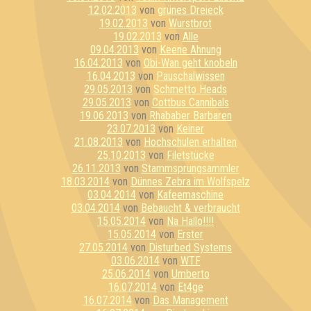
12.02.2013
von
grünes Dreieck
19.02.2013
von
Wurstbrot
19.02.2013
von
Alle
09.04.2013
von
Keene Ahnung
16.04.2013
von
Obi-Wan geht knobeln
16.04.2013
von
Pauschalwissen
29.05.2013
von
Schmetto Heads
29.05.2013
von
Cottbus Cannibals
19.06.2013
von
Rhababer Barbaren
23.07.2013
von
Keiner
21.08.2013
von
Hochschulen erhalten
25.10.2013
von
Filetstücke
26.11.2013
von
Stammsprungsammler
18.03.2014
von
Dünnes Zebra im Wolfspelz
03.04.2014
von
Kafeemaschine
03.04.2014
von
Bebaucht & verbraucht
15.05.2014
von
Na Hallo!!!!
15.05.2014
von
Erster
27.05.2014
von
Disturbed Systems
03.06.2014
von
WTF
25.06.2014
von
Umberto
16.07.2014
von
Et4ge
16.07.2014
von
Das Management