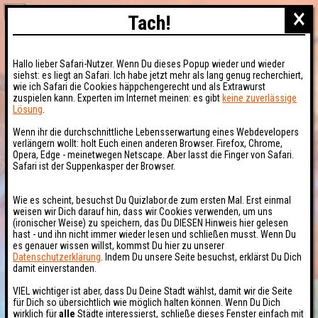
×
Tach!
Hallo lieber Safari-Nutzer. Wenn Du dieses Popup wieder und wieder
siehst: es liegt an Safari. Ich habe jetzt mehr als lang genug recherchiert,
wie ich Safari die Cookies häppchengerecht und als Extrawurst
zuspielen kann. Experten im Internet meinen: es gibt
keine zuverlässige
Lösung
.
Wenn ihr die durchschnittliche Lebensserwartung eines Webdevelopers
verlängern wollt: holt Euch einen anderen Browser. Firefox, Chrome,
Opera, Edge - meinetwegen Netscape. Aber lasst die Finger von Safari.
Safari ist der Suppenkasper der Browser.
Wie es scheint, besuchst Du Quizlabor.de zum ersten Mal. Erst einmal
weisen wir Dich darauf hin, dass wir Cookies verwenden, um uns
(ironischer Weise) zu speichern, das Du DIESEN Hinweis hier gelesen
hast - und ihn nicht immer wieder lesen und schließen musst. Wenn Du
es genauer wissen willst, kommst Du hier zu unserer
Datenschutzerklärung
. Indem Du unsere Seite besuchst, erklärst Du Dich
damit einverstanden.
VIEL wichtiger ist aber, dass Du Deine Stadt wählst, damit wir die Seite
für Dich so übersichtlich wie möglich halten können. Wenn Du Dich
wirklich für
alle
Städte interessierst, schließe dieses Fenster einfach mit