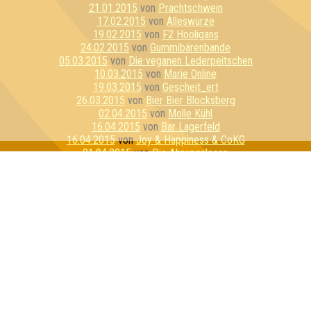
21.01.2015
von
Prachtschwein
17.02.2015
von
Alleswürze
19.02.2015
von
F2 Hooligans
24.02.2015
von
Gummibärenbande
05.03.2015
von
Die veganen Lederpeitschen
10.03.2015
von
Marie Online
19.03.2015
von
Gescheit_ert
26.03.2015
von
Bier Bier Blocksberg
02.04.2015
von
Molle Kühl
16.04.2015
von
Bar Lagerfeld
16.04.2015
von
Joy & Happiness & CoKG
21.04.2015
von
Die Ahnungslosen
23.04.2015
von
Kadda Strohfall
30.04.2015
von
Judäische Volksfront
12.05.2015
von
Shitstorm
12.05.2015
von
Dezemberklub
21.05.2015
von
Awesomedary
26.05.2015
von
Bierbrains
11.06.2015
von
Tribute of WTF & Exilfilet
11.06.2015
von
Schrödingers Cat
18.06.2015
von
Quizzly Bären
25.06.2015
von
Obstflieger
30.06.2015
von
Pinky ohne Brain