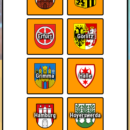
Erfurt
Görlitz
BUCHEN
RESERVIERUNG
HIGHSCORE
EVENTS
ÜBER UNS
FAQ
Knapp daneben!
Grimma
Halle
Belege den 2. Platz
~ Noch nicht erreicht ~
Hamburg
Hoyerswerda