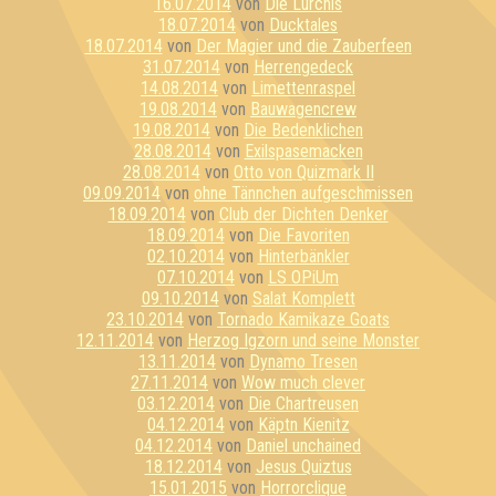
16.07.2014
von
Die Lurchis
18.07.2014
von
Ducktales
18.07.2014
von
Der Magier und die Zauberfeen
31.07.2014
von
Herrengedeck
14.08.2014
von
Limettenraspel
19.08.2014
von
Bauwagencrew
19.08.2014
von
Die Bedenklichen
28.08.2014
von
Exilspasemacken
28.08.2014
von
Otto von Quizmark II
09.09.2014
von
ohne Tännchen aufgeschmissen
18.09.2014
von
Club der Dichten Denker
18.09.2014
von
Die Favoriten
02.10.2014
von
Hinterbänkler
07.10.2014
von
LS OPiUm
09.10.2014
von
Salat Komplett
23.10.2014
von
Tornado Kamikaze Goats
12.11.2014
von
Herzog Igzorn und seine Monster
13.11.2014
von
Dynamo Tresen
27.11.2014
von
Wow much clever
03.12.2014
von
Die Chartreusen
04.12.2014
von
Käptn Kienitz
04.12.2014
von
Daniel unchained
18.12.2014
von
Jesus Quiztus
15.01.2015
von
Horrorclique