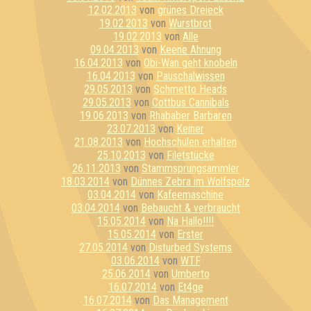
12.02.2013
von
grünes Dreieck
19.02.2013
von
Wurstbrot
19.02.2013
von
Alle
09.04.2013
von
Keene Ahnung
16.04.2013
von
Obi-Wan geht knobeln
16.04.2013
von
Pauschalwissen
29.05.2013
von
Schmetto Heads
29.05.2013
von
Cottbus Cannibals
19.06.2013
von
Rhababer Barbaren
23.07.2013
von
Keiner
21.08.2013
von
Hochschulen erhalten
25.10.2013
von
Filetstücke
26.11.2013
von
Stammsprungsammler
18.03.2014
von
Dünnes Zebra im Wolfspelz
03.04.2014
von
Kafeemaschine
03.04.2014
von
Bebaucht & verbraucht
15.05.2014
von
Na Hallo!!!!
15.05.2014
von
Erster
27.05.2014
von
Disturbed Systems
03.06.2014
von
WTF
25.06.2014
von
Umberto
16.07.2014
von
Et4ge
16.07.2014
von
Das Management