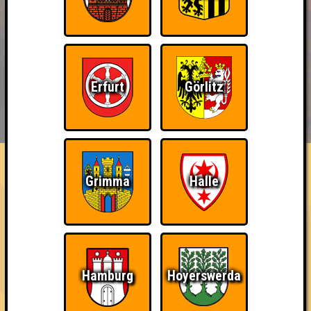
Erfurt
Görlitz
BUCHEN
RESERVIERUNG
HIGHSCORE
EVENTS
ÜBER UNS
FAQ
Knapp daneben!
Grimma
Halle
Belege den 2. Platz
~ Noch nicht erreicht ~
Hamburg
Hoyerswerda