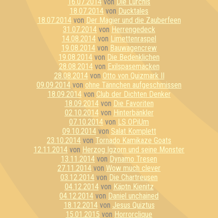
16.07.2014
von
Die Lurchis
18.07.2014
von
Ducktales
18.07.2014
von
Der Magier und die Zauberfeen
31.07.2014
von
Herrengedeck
14.08.2014
von
Limettenraspel
19.08.2014
von
Bauwagencrew
19.08.2014
von
Die Bedenklichen
28.08.2014
von
Exilspasemacken
28.08.2014
von
Otto von Quizmark II
09.09.2014
von
ohne Tännchen aufgeschmissen
18.09.2014
von
Club der Dichten Denker
18.09.2014
von
Die Favoriten
02.10.2014
von
Hinterbänkler
07.10.2014
von
LS OPiUm
09.10.2014
von
Salat Komplett
23.10.2014
von
Tornado Kamikaze Goats
12.11.2014
von
Herzog Igzorn und seine Monster
13.11.2014
von
Dynamo Tresen
27.11.2014
von
Wow much clever
03.12.2014
von
Die Chartreusen
04.12.2014
von
Käptn Kienitz
04.12.2014
von
Daniel unchained
18.12.2014
von
Jesus Quiztus
15.01.2015
von
Horrorclique