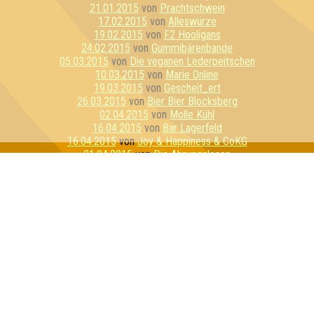
21.01.2015
von
Prachtschwein
17.02.2015
von
Alleswürze
19.02.2015
von
F2 Hooligans
24.02.2015
von
Gummibärenbande
05.03.2015
von
Die veganen Lederpeitschen
10.03.2015
von
Marie Online
19.03.2015
von
Gescheit_ert
26.03.2015
von
Bier Bier Blocksberg
02.04.2015
von
Molle Kühl
16.04.2015
von
Bar Lagerfeld
16.04.2015
von
Joy & Happiness & CoKG
21.04.2015
von
Die Ahnungslosen
23.04.2015
von
Kadda Strohfall
30.04.2015
von
Judäische Volksfront
12.05.2015
von
Shitstorm
12.05.2015
von
Dezemberklub
21.05.2015
von
Awesomedary
26.05.2015
von
Bierbrains
11.06.2015
von
Tribute of WTF & Exilfilet
11.06.2015
von
Schrödingers Cat
18.06.2015
von
Quizzly Bären
25.06.2015
von
Obstflieger
30.06.2015
von
Pinky ohne Brain