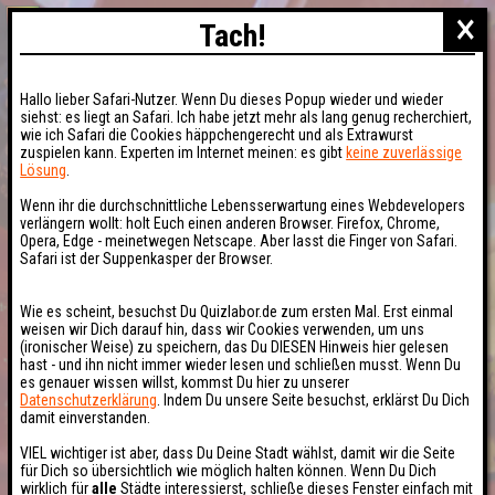
×
Tach!
Hallo lieber Safari-Nutzer. Wenn Du dieses Popup wieder und wieder
siehst: es liegt an Safari. Ich habe jetzt mehr als lang genug recherchiert,
wie ich Safari die Cookies häppchengerecht und als Extrawurst
zuspielen kann. Experten im Internet meinen: es gibt
keine zuverlässige
Lösung
.
Wenn ihr die durchschnittliche Lebensserwartung eines Webdevelopers
verlängern wollt: holt Euch einen anderen Browser. Firefox, Chrome,
Opera, Edge - meinetwegen Netscape. Aber lasst die Finger von Safari.
Safari ist der Suppenkasper der Browser.
Wie es scheint, besuchst Du Quizlabor.de zum ersten Mal. Erst einmal
weisen wir Dich darauf hin, dass wir Cookies verwenden, um uns
(ironischer Weise) zu speichern, das Du DIESEN Hinweis hier gelesen
hast - und ihn nicht immer wieder lesen und schließen musst. Wenn Du
es genauer wissen willst, kommst Du hier zu unserer
Datenschutzerklärung
. Indem Du unsere Seite besuchst, erklärst Du Dich
damit einverstanden.
VIEL wichtiger ist aber, dass Du Deine Stadt wählst, damit wir die Seite
für Dich so übersichtlich wie möglich halten können. Wenn Du Dich
wirklich für
alle
Städte interessierst, schließe dieses Fenster einfach mit