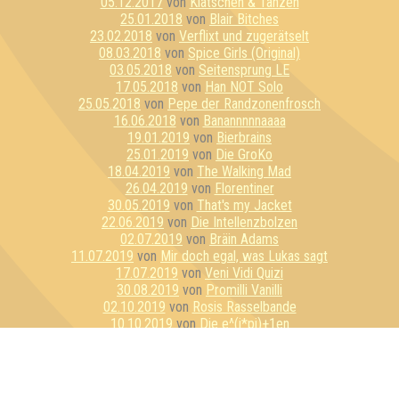
05.12.2017
von
Klatschen & Tanzen
25.01.2018
von
Blair Bitches
23.02.2018
von
Verflixt und zugerätselt
08.03.2018
von
Spice Girls (Original)
03.05.2018
von
Seitensprung LE
17.05.2018
von
Han NOT Solo
25.05.2018
von
Pepe der Randzonenfrosch
16.06.2018
von
Banannnnnaaaa
19.01.2019
von
Bierbrains
25.01.2019
von
Die GroKo
18.04.2019
von
The Walking Mad
26.04.2019
von
Florentiner
30.05.2019
von
That's my Jacket
22.06.2019
von
Die Intellenzbolzen
02.07.2019
von
Bräin Adams
11.07.2019
von
Mir doch egal, was Lukas sagt
17.07.2019
von
Veni Vidi Quizi
30.08.2019
von
Promilli Vanilli
02.10.2019
von
Rosis Rasselbande
10.10.2019
von
Die e^(i*pi)+1en
16.10.2019
von
Gegen uns hätten wir auch gewonnen
17.10.2019
von
Masters of Quizasters
31.10.2019
von
Nur für Schnaps da
12.11.2019
von
Spontan Sta(d/t)t Plan