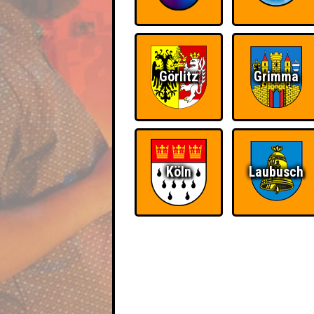
Görlitz
Grimma
Köln
Laubusch