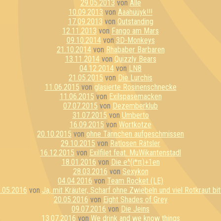
29.05.2013
von
Alle
10.09.2013
von
Ääähüüyk!!!
17.09.2013
von
Outstanding
12.11.2013
von
Fango am Mars
09.10.2014
von
3D-Monkeys
21.10.2014
von
Rhababer Barbaren
13.11.2014
von
Quizzly Bears
04.12.2014
von
LN8
21.05.2015
von
Die Lurchis
11.06.2015
von
glasierte Rosinenschnecke
11.06.2015
von
Exilspasemacken
07.07.2015
von
Dezemberklub
31.07.2015
von
Umberto
16.09.2015
von
Wortkotze
20.10.2015
von
ohne Tännchen aufgeschmissen
29.10.2015
von
Ratlosen Rätsler
16.12.2015
von
Exilfilet feat. MuWikantenstadl
18.01.2016
von
Die e^(i*π)+1en
28.03.2016
von
Sexykon
04.04.2016
von
Team Rocket (LE)
.05.2016
von
Ja, mit Kräuter, Scharf ohne Zwiebeln und viel Rotkraut bit
20.05.2016
von
Eight Shades of Grey
09.07.2016
von
Die Jeins
13.07.2016
von
We drink and we know things