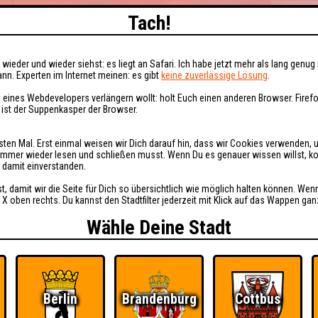
Tach!
wieder und wieder siehst: es liegt an Safari. Ich habe jetzt mehr als lang genug 
nn. Experten im Internet meinen: es gibt
keine zuverlässige Lösung
.
 eines Webdevelopers verlängern wollt: holt Euch einen anderen Browser. Fire
i ist der Suppenkasper der Browser.
sten Mal. Erst einmal weisen wir Dich darauf hin, dass wir Cookies verwenden, 
t immer wieder lesen und schließen musst. Wenn Du es genauer wissen willst, 
h damit einverstanden.
st, damit wir die Seite für Dich so übersichtlich wie möglich halten können. Wen
 X oben rechts. Du kannst den Stadtfilter jederzeit mit Klick auf das Wappen gan
Wähle Deine Stadt
Berlin
Brandenburg
Cottbus