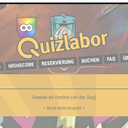
Ü
FAQ
BUCHEN
RESERVIERUNG
HIGHSCORE
S
Gewinne ein Stechen (um den Sieg)
~ Noch nicht erreicht ~