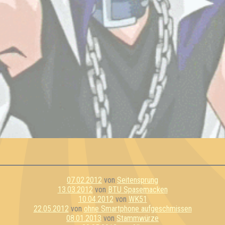
07.02.2012
von
Seitensprung
13.03.2012
von
BTU Spasemacken
10.04.2012
von
WK51
22.05.2012
von
ohne Smartphone aufgeschmissen
08.01.2013
von
Stammwürze