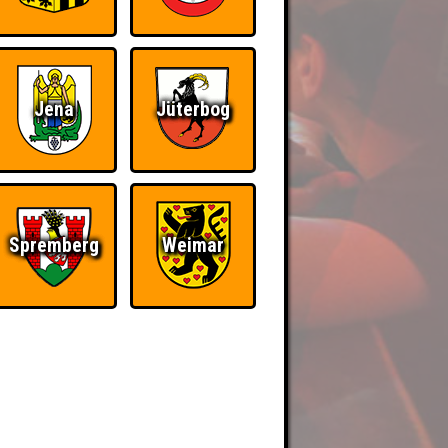
Jena
Jüterbog
Spremberg
Weimar