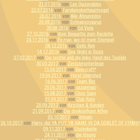
21.07.2016
von
Les Quizerables
22.07.2016
von
Familienoberhauptvogel
26.07.2016
von
Alle Ahnungslos
26.08.2016
von
Schnapsosaurus
30.08.2016
von
Ed Viola
27.10.2016
von
Kein Baguette zum Raclette
24.11.2016
von
Ey man, wo ist mein Stempel
08.12.2016
von
Geilo Ren
14.12.2016
von
One Night in Rosis
07.02.2017
von
Die rechte und die linke Hand des Teufels
30.03.2017
von
Zerschmetterlinge
15.04.2017
von
Beercraft*
19.04.2017
von
Horst Unlimited
16.06.2017
von
Team Rot
20.06.2017
von
qazanmaq
15.08.2017
von
Chop Suey
01.09.2017
von
Club Rate
20.09.2017
von
Kirschen & Kunden
21.09.2017
von
Die dreiköpfigen Affen
05.10.2017
von
Inteam
26.10.2017
von
Harry, did YA PUT YA NAME IN DA GOBLET OF FIYAH!!
09.11.2017
von
Stutenkerle
24.11.2017
von
die lösung