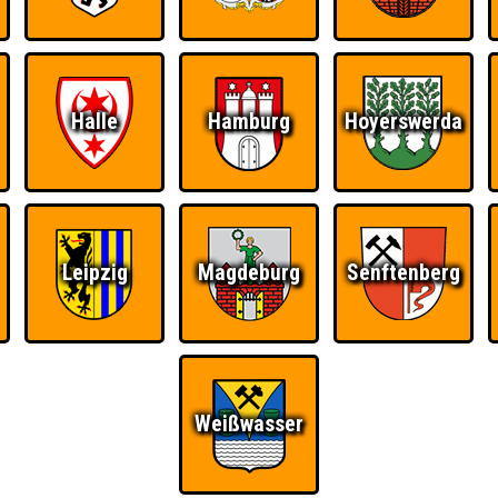
Halle
Hamburg
Hoyerswerda
Leipzig
Magdeburg
Senftenberg
Weißwasser