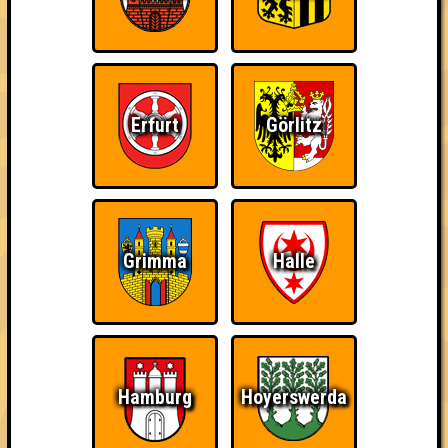
Erfurt
Görlitz
Punkte
1. Kommando Mittelmaß
Grimma
Halle
35
11
13
11
1. Opossum haut den Boss um
35
12
11
12
2. KÜLTÜR
32
Hamburg
Hoyerswerda
9
11
12
3. Kegelclub Pegeldruck