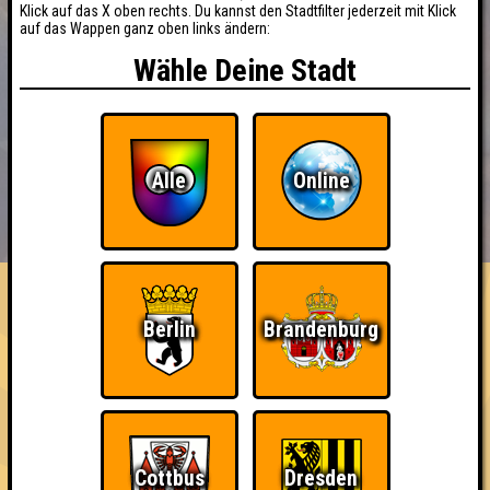
Klick auf das X oben rechts. Du kannst den Stadtfilter jederzeit mit Klick
auf das Wappen ganz oben links ändern:
Wähle Deine Stadt
Alle
Online
BUCHEN
RESERVIERUNG
HIGHSCORE
EVENTS
ÜBER UNS
FAQ
«
»
Quizlabor Hamburg #12
Berlin
Brandenburg
Willkommen in 2022! · 11.01.2022 · Grüner Jäger
Info
Punkte
Angemeldete Teams
Cottbus
Dresden