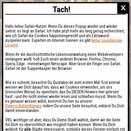
×
Tach!
Hallo lieber Safari-Nutzer. Wenn Du dieses Popup wieder und wieder
siehst: es liegt an Safari. Ich habe jetzt mehr als lang genug recherchiert,
wie ich Safari die Cookies häppchengerecht und als Extrawurst
zuspielen kann. Experten im Internet meinen: es gibt
keine zuverlässige
Lösung
.
Wenn ihr die durchschnittliche Lebensserwartung eines Webdevelopers
verlängern wollt: holt Euch einen anderen Browser. Firefox, Chrome,
Opera, Edge - meinetwegen Netscape. Aber lasst die Finger von Safari.
Safari ist der Suppenkasper der Browser.
Wie es scheint, besuchst Du Quizlabor.de zum ersten Mal. Erst einmal
weisen wir Dich darauf hin, dass wir Cookies verwenden, um uns
(ironischer Weise) zu speichern, das Du DIESEN Hinweis hier gelesen
hast - und ihn nicht immer wieder lesen und schließen musst. Wenn Du
es genauer wissen willst, kommst Du hier zu unserer
Datenschutzerklärung
. Indem Du unsere Seite besuchst, erklärst Du Dich
damit einverstanden.
VIEL wichtiger ist aber, dass Du Deine Stadt wählst, damit wir die Seite
für Dich so übersichtlich wie möglich halten können. Wenn Du Dich
wirklich für
alle
Städte interessierst, schließe dieses Fenster einfach mit