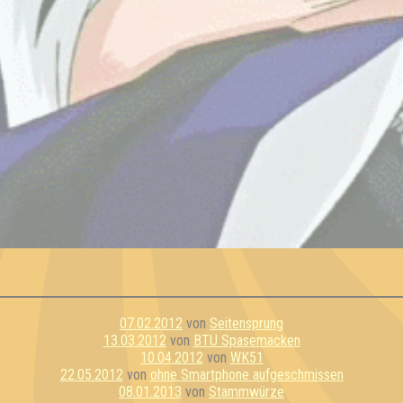
07.02.2012
von
Seitensprung
13.03.2012
von
BTU Spasemacken
10.04.2012
von
WK51
22.05.2012
von
ohne Smartphone aufgeschmissen
08.01.2013
von
Stammwürze