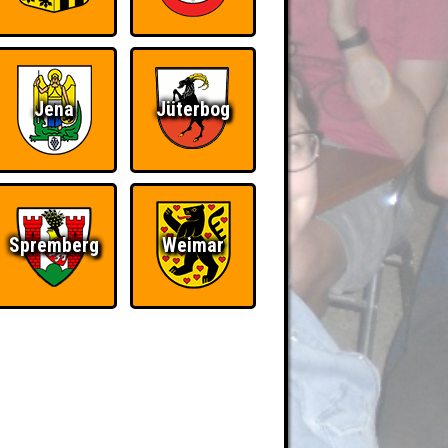
Jena
Jüterbog
Spremberg
Weimar