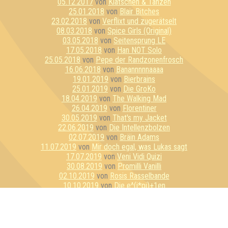
05.12.2017
von
Klatschen & Tanzen
25.01.2018
von
Blair Bitches
23.02.2018
von
Verflixt und zugerätselt
08.03.2018
von
Spice Girls (Original)
03.05.2018
von
Seitensprung LE
17.05.2018
von
Han NOT Solo
25.05.2018
von
Pepe der Randzonenfrosch
16.06.2018
von
Banannnnnaaaa
19.01.2019
von
Bierbrains
25.01.2019
von
Die GroKo
18.04.2019
von
The Walking Mad
26.04.2019
von
Florentiner
30.05.2019
von
That's my Jacket
22.06.2019
von
Die Intellenzbolzen
02.07.2019
von
Bräin Adams
11.07.2019
von
Mir doch egal, was Lukas sagt
17.07.2019
von
Veni Vidi Quizi
30.08.2019
von
Promilli Vanilli
02.10.2019
von
Rosis Rasselbande
10.10.2019
von
Die e^(i*pi)+1en
16.10.2019
von
Gegen uns hätten wir auch gewonnen
17.10.2019
von
Masters of Quizasters
31.10.2019
von
Nur für Schnaps da
12.11.2019
von
Spontan Sta(d/t)t Plan