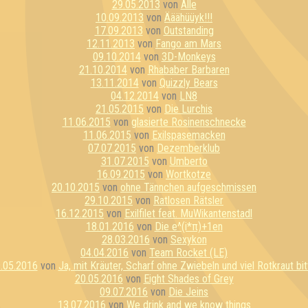
29.05.2013
von
Alle
10.09.2013
von
Ääähüüyk!!!
17.09.2013
von
Outstanding
12.11.2013
von
Fango am Mars
09.10.2014
von
3D-Monkeys
21.10.2014
von
Rhababer Barbaren
13.11.2014
von
Quizzly Bears
04.12.2014
von
LN8
21.05.2015
von
Die Lurchis
11.06.2015
von
glasierte Rosinenschnecke
11.06.2015
von
Exilspasemacken
07.07.2015
von
Dezemberklub
31.07.2015
von
Umberto
16.09.2015
von
Wortkotze
20.10.2015
von
ohne Tännchen aufgeschmissen
29.10.2015
von
Ratlosen Rätsler
16.12.2015
von
Exilfilet feat. MuWikantenstadl
18.01.2016
von
Die e^(i*π)+1en
28.03.2016
von
Sexykon
04.04.2016
von
Team Rocket (LE)
.05.2016
von
Ja, mit Kräuter, Scharf ohne Zwiebeln und viel Rotkraut bit
20.05.2016
von
Eight Shades of Grey
09.07.2016
von
Die Jeins
13.07.2016
von
We drink and we know things