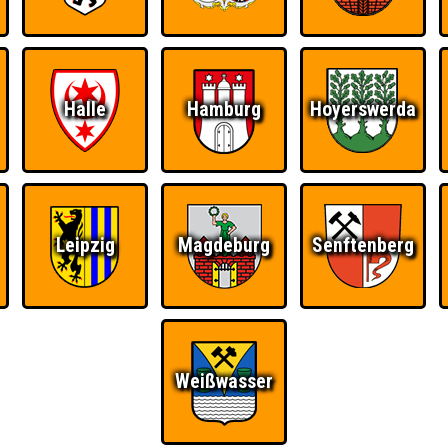
Halle
Hamburg
Hoyerswerda
Leipzig
Magdeburg
Senftenberg
Weißwasser