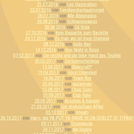
21.07.2016
von
Les Quizerables
22.07.2016
von
Familienoberhauptvogel
26.07.2016
von
Alle Ahnungslos
26.08.2016
von
Schnapsosaurus
30.08.2016
von
Ed Viola
27.10.2016
von
Kein Baguette zum Raclette
24.11.2016
von
Ey man, wo ist mein Stempel
08.12.2016
von
Geilo Ren
14.12.2016
von
One Night in Rosis
07.02.2017
von
Die rechte und die linke Hand des Teufels
30.03.2017
von
Zerschmetterlinge
15.04.2017
von
Beercraft*
19.04.2017
von
Horst Unlimited
16.06.2017
von
Team Rot
20.06.2017
von
qazanmaq
15.08.2017
von
Chop Suey
01.09.2017
von
Club Rate
20.09.2017
von
Kirschen & Kunden
21.09.2017
von
Die dreiköpfigen Affen
05.10.2017
von
Inteam
26.10.2017
von
Harry, did YA PUT YA NAME IN DA GOBLET OF FIYAH!!
09.11.2017
von
Stutenkerle
24.11.2017
von
die lösung