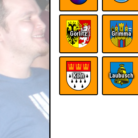
Görlitz
Grimma
Köln
Laubusch