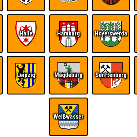
Halle
Hamburg
Hoyerswerda
Leipzig
Magdeburg
Senftenberg
Weißwasser