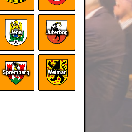
Jena
Jüterbog
Spremberg
Weimar