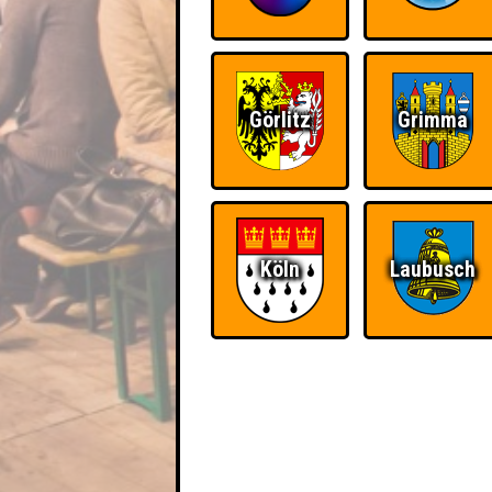
Görlitz
Grimma
Köln
Laubusch