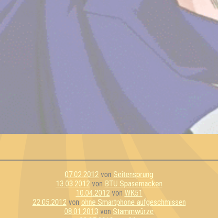
07.02.2012
von
Seitensprung
13.03.2012
von
BTU Spasemacken
10.04.2012
von
WK51
22.05.2012
von
ohne Smartphone aufgeschmissen
08.01.2013
von
Stammwürze