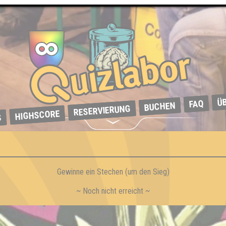
Ü
FAQ
BUCHEN
RESERVIERUNG
HIGHSCORE
S
Gewinne ein Stechen (um den Sieg)
~ Noch nicht erreicht ~