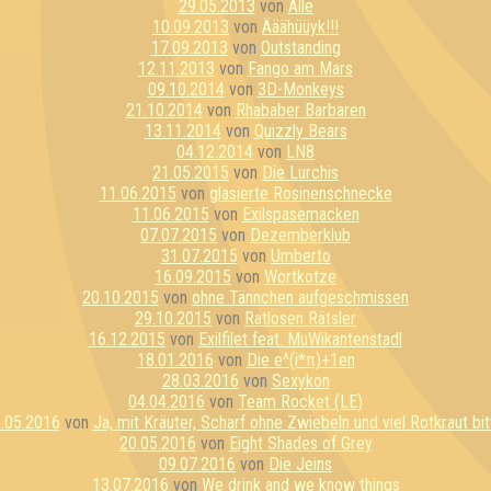
29.05.2013
von
Alle
10.09.2013
von
Ääähüüyk!!!
17.09.2013
von
Outstanding
12.11.2013
von
Fango am Mars
09.10.2014
von
3D-Monkeys
21.10.2014
von
Rhababer Barbaren
13.11.2014
von
Quizzly Bears
04.12.2014
von
LN8
21.05.2015
von
Die Lurchis
11.06.2015
von
glasierte Rosinenschnecke
11.06.2015
von
Exilspasemacken
07.07.2015
von
Dezemberklub
31.07.2015
von
Umberto
16.09.2015
von
Wortkotze
20.10.2015
von
ohne Tännchen aufgeschmissen
29.10.2015
von
Ratlosen Rätsler
16.12.2015
von
Exilfilet feat. MuWikantenstadl
18.01.2016
von
Die e^(i*π)+1en
28.03.2016
von
Sexykon
04.04.2016
von
Team Rocket (LE)
.05.2016
von
Ja, mit Kräuter, Scharf ohne Zwiebeln und viel Rotkraut bit
20.05.2016
von
Eight Shades of Grey
09.07.2016
von
Die Jeins
13.07.2016
von
We drink and we know things