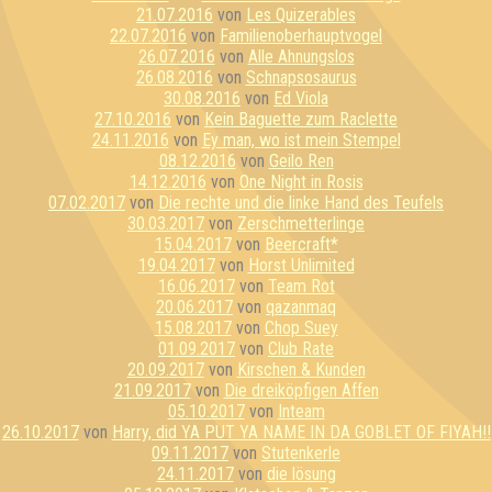
21.07.2016
von
Les Quizerables
22.07.2016
von
Familienoberhauptvogel
26.07.2016
von
Alle Ahnungslos
26.08.2016
von
Schnapsosaurus
30.08.2016
von
Ed Viola
27.10.2016
von
Kein Baguette zum Raclette
24.11.2016
von
Ey man, wo ist mein Stempel
08.12.2016
von
Geilo Ren
14.12.2016
von
One Night in Rosis
07.02.2017
von
Die rechte und die linke Hand des Teufels
30.03.2017
von
Zerschmetterlinge
15.04.2017
von
Beercraft*
19.04.2017
von
Horst Unlimited
16.06.2017
von
Team Rot
20.06.2017
von
qazanmaq
15.08.2017
von
Chop Suey
01.09.2017
von
Club Rate
20.09.2017
von
Kirschen & Kunden
21.09.2017
von
Die dreiköpfigen Affen
05.10.2017
von
Inteam
26.10.2017
von
Harry, did YA PUT YA NAME IN DA GOBLET OF FIYAH!!
09.11.2017
von
Stutenkerle
24.11.2017
von
die lösung