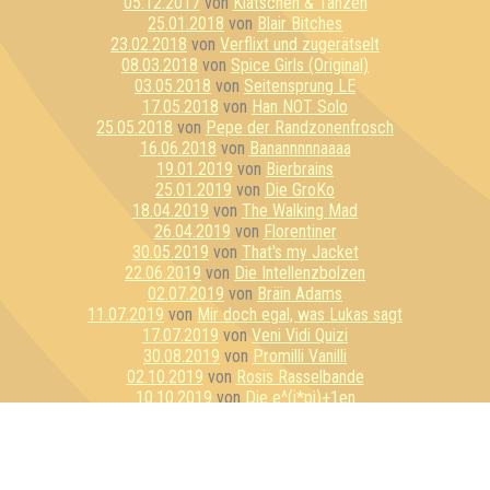
05.12.2017
von
Klatschen & Tanzen
25.01.2018
von
Blair Bitches
23.02.2018
von
Verflixt und zugerätselt
08.03.2018
von
Spice Girls (Original)
03.05.2018
von
Seitensprung LE
17.05.2018
von
Han NOT Solo
25.05.2018
von
Pepe der Randzonenfrosch
16.06.2018
von
Banannnnnaaaa
19.01.2019
von
Bierbrains
25.01.2019
von
Die GroKo
18.04.2019
von
The Walking Mad
26.04.2019
von
Florentiner
30.05.2019
von
That's my Jacket
22.06.2019
von
Die Intellenzbolzen
02.07.2019
von
Bräin Adams
11.07.2019
von
Mir doch egal, was Lukas sagt
17.07.2019
von
Veni Vidi Quizi
30.08.2019
von
Promilli Vanilli
02.10.2019
von
Rosis Rasselbande
10.10.2019
von
Die e^(i*pi)+1en
16.10.2019
von
Gegen uns hätten wir auch gewonnen
17.10.2019
von
Masters of Quizasters
31.10.2019
von
Nur für Schnaps da
12.11.2019
von
Spontan Sta(d/t)t Plan