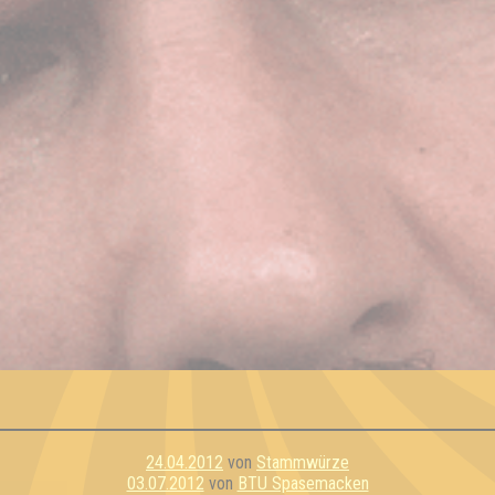
24.04.2012
von
Stammwürze
03.07.2012
von
BTU Spasemacken