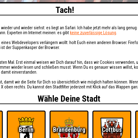
Tach!
wieder und wieder siehst: es liegt an Safari. Ich habe jetzt mehr als lang genug 
nn. Experten im Internet meinen: es gibt
keine zuverlässige Lösung
.
 eines Webdevelopers verlängern wollt: holt Euch einen anderen Browser. Fire
i ist der Suppenkasper der Browser.
sten Mal. Erst einmal weisen wir Dich darauf hin, dass wir Cookies verwenden, 
t immer wieder lesen und schließen musst. Wenn Du es genauer wissen willst, 
h damit einverstanden.
st, damit wir die Seite für Dich so übersichtlich wie möglich halten können. Wen
 X oben rechts. Du kannst den Stadtfilter jederzeit mit Klick auf das Wappen gan
Wähle Deine Stadt
Berlin
Brandenburg
Cottbus