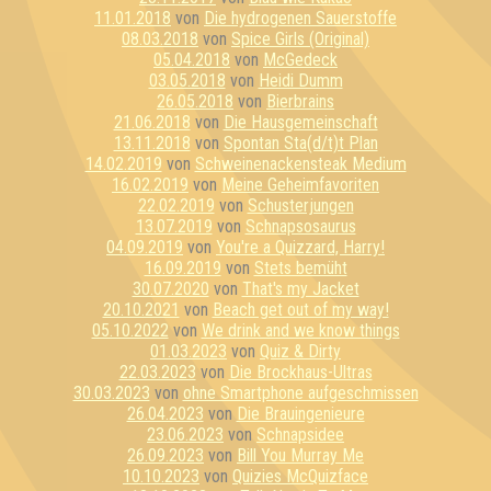
11.01.2018
von
Die hydrogenen Sauerstoffe
08.03.2018
von
Spice Girls (Original)
05.04.2018
von
McGedeck
03.05.2018
von
Heidi Dumm
26.05.2018
von
Bierbrains
21.06.2018
von
Die Hausgemeinschaft
13.11.2018
von
Spontan Sta(d/t)t Plan
14.02.2019
von
Schweinenackensteak Medium
16.02.2019
von
Meine Geheimfavoriten
22.02.2019
von
Schusterjungen
13.07.2019
von
Schnapsosaurus
04.09.2019
von
You're a Quizzard, Harry!
16.09.2019
von
Stets bemüht
30.07.2020
von
That's my Jacket
20.10.2021
von
Beach get out of my way!
05.10.2022
von
We drink and we know things
01.03.2023
von
Quiz & Dirty
22.03.2023
von
Die Brockhaus-Ultras
30.03.2023
von
ohne Smartphone aufgeschmissen
26.04.2023
von
Die Brauingenieure
23.06.2023
von
Schnapsidee
26.09.2023
von
Bill You Murray Me
10.10.2023
von
Quizies McQuizface