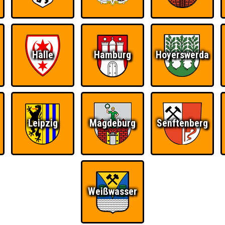
Halle
Hamburg
Hoyerswerda
Leipzig
Magdeburg
Senftenberg
Weißwasser