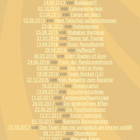
24.09.2013
von
Ääähüüyk!!!
02.10.2014
von
Exilspasemacken
07.04.2015
von
Fango am Mars
02.06.2015
von
ohne Tännchen aufgeschmissen
23.06.2015
von
Seitensprung
25.08.2015
von
Rhababer Barbaren
31.03.2016
von
Flipper hat Tripper
13.04.2016
von
Rosis Rasselbande
28.04.2016
von
Hufflepuff
06.05.2016
von
Eight Shades of Grey
24.06.2016
von
Pepe der Randzonenfrosch
03.08.2016
von
One Night in Rosis
18.08.2016
von
Team Rocket (LE)
22.12.2016
von
Kein Baguette zum Raclette
16.02.2017
von
Tequiloraptor
13.04.2017
von
Zerschmetterlinge
11.05.2017
von
Familienoberhauptvogel
26.05.2017
von
Die dreiköpfigen Affen
23.06.2017
von
Die Postfucktischen
12.07.2017
von
Horst Unlimited
05.10.2017
von
Rumpels Ratestübchen
10.10.2017
von
Das Team, das mir persönlich am besten gefällt
09.11.2017
von
Stutenkerle
23.11.2017
von
Blau wie Kakao