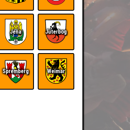
Jena
Jüterbog
Spremberg
Weimar