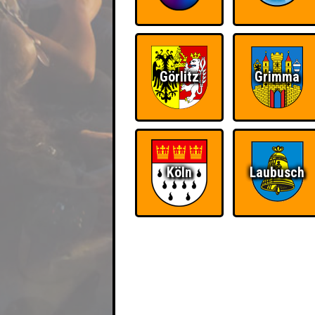
Görlitz
Grimma
Köln
Laubusch