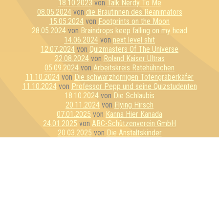
18.10.2023
von
Talk Nerdy To Me
08.05.2024
von
die Bräutinnen des Reanimators
15.05.2024
von
Footprints on the Moon
28.05.2024
von
Braindrops keep falling on my head
14.06.2024
von
next level shit
12.07.2024
von
Quizmasters Of The Universe
22.08.2024
von
Roland Kaiser Ultras
05.09.2024
von
Arbeitskreis Ratehühnchen
11.10.2024
von
Die schwarzhörnigen Totengräberkäfer
11.10.2024
von
Professor Pepp und seine Quizstudenten
18.10.2024
von
Die Schlaubis
20.11.2024
von
Flying Hirsch
07.01.2025
von
Kanna Hier Kanada
24.01.2025
von
ABC-Schützenverein GmbH
20.03.2025
von
Die Anstaltskinder
02.04.2025
von
Grazil auf dem Holzweg
28.05.2025
von
quiz from a rose
28.08.2025
von
Superweicheischuppen Junior
04.11.2025
von
GameEinsam
07.11.2025
von
Wannabrains
10.11.2025
von
Die Quizbegierigen
12.01.2026
von
TriVia Curiosis
22.01.2026
von
Simple Minds
11.02.2026
von
Team Zero - aber mit Spaßfaktor