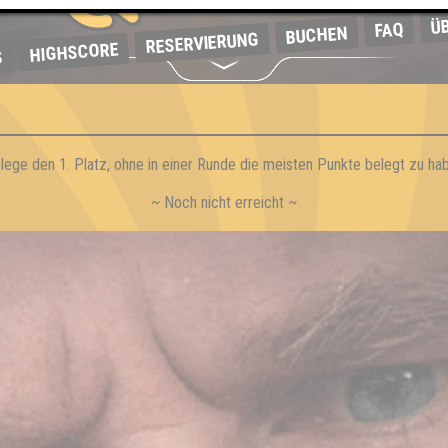
Ü
FAQ
BUCHEN
RESERVIERUNG
HIGHSCORE
S
lege den 1. Platz, ohne in einer Runde die meisten Punkte belegt zu ha
~ Noch nicht erreicht ~