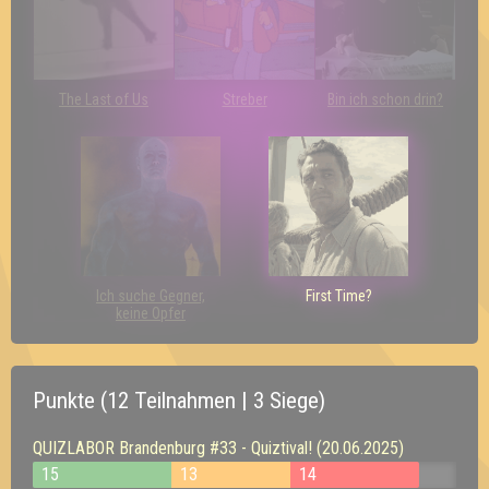
The Last of Us
Streber
Bin ich schon drin?
Ich suche Gegner,
First Time?
keine Opfer
Punkte (12 Teilnahmen | 3 Siege)
QUIZLABOR Brandenburg #33 - Quiztival! (20.06.2025)
15
13
14