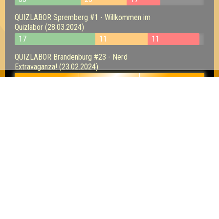
QUIZLABOR Spremberg #1 - Willkommen im
Quizlabor (28.03.2024)
17
11
11
QUIZLABOR Brandenburg #23 - Nerd
Extravaganza! (23.02.2024)
15
14
15
QUIZLABOR Brandenburg #21 - In 30 Fragen durch die
Zeit (15.12.2023)
11
10
13
QUIZLABOR Brandenburg #20 - Das Quiz lebt! (27.10.2023) -
im Stechen verloren
13
16
15
QUIZLABOR Brandenburg #18 - Quiztival! (23.06.2023)
10
18
14