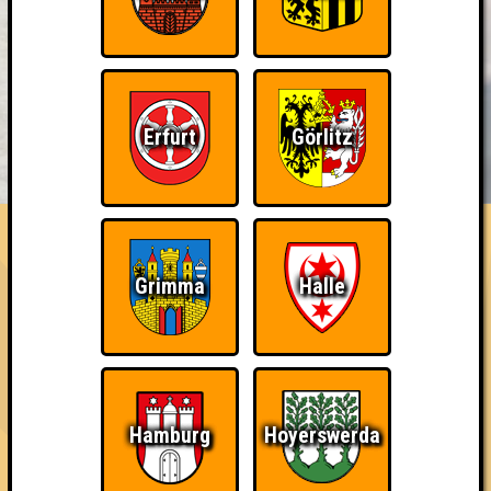
Erfurt
Görlitz
BUCHEN
RESERVIERUNG
HIGHSCORE
EVENTS
ÜBER UNS
FAQ
Schnapsidee
Grimma
Halle
Errungenschaften
Kleiner Hinweis: bei uns sind Teams, die in einem Stechen
verlieren, trotzdem auf dem 1. Platz - den haben sie sich
schließlich verdient! Entsprechend gibt es für diese auch
Errungenschaften für den 1. Platz.
Hamburg
Hoyerswerda