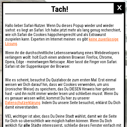
×
Tach!
Hallo lieber Safari-Nutzer. Wenn Du dieses Popup wieder und wieder
siehst: es liegt an Safari. Ich habe jetzt mehr als lang genug recherchiert,
wie ich Safari die Cookies häppchengerecht und als Extrawurst
zuspielen kann. Experten im Internet meinen: es gibt
keine zuverlässige
Lösung
.
Wenn ihr die durchschnittliche Lebensserwartung eines Webdevelopers
verlängern wollt: holt Euch einen anderen Browser. Firefox, Chrome,
Opera, Edge - meinetwegen Netscape. Aber lasst die Finger von Safari.
Safari ist der Suppenkasper der Browser.
Wie es scheint, besuchst Du Quizlabor.de zum ersten Mal. Erst einmal
weisen wir Dich darauf hin, dass wir Cookies verwenden, um uns
(ironischer Weise) zu speichern, das Du DIESEN Hinweis hier gelesen
hast - und ihn nicht immer wieder lesen und schließen musst. Wenn Du
es genauer wissen willst, kommst Du hier zu unserer
Datenschutzerklärung
. Indem Du unsere Seite besuchst, erklärst Du Dich
damit einverstanden.
VIEL wichtiger ist aber, dass Du Deine Stadt wählst, damit wir die Seite
für Dich so übersichtlich wie möglich halten können. Wenn Du Dich
wirklich für
alle
Städte interessierst, schließe dieses Fenster einfach mit