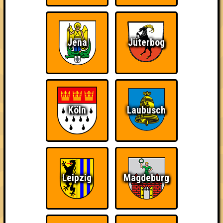
Jena
Jüterbog
Wiederzehn macht
Teil der Oberschicht
Knapp daneben!
Freude
Köln
Laubusch
So kurz vorm Sieg!
Duelist
Erster!
Leipzig
Magdeburg
Wir sind ERSTER?!
Eindeutiger Sieg
Schon wieder zum