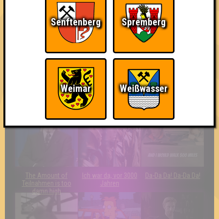
Quiz?!
Senftenberg
Spremberg
Weimar
Weißwasser
Quizveteran
Wir sind immer bei
Nerven aus Stahl
Euch!
The Amount of
Ich war da, vor 3000
Da-Da Da! Da-Da Da!
Teilnahmen is too
Jahren
damn high