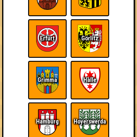
«
»
QUIZLABOR Jena #22
COMMUNITY SPECIAL: Ihr könnt es besser? · 10.11.2025 ·
OFF Bar
Info
Punkte
Angemeldete Teams
Erfurt
Görlitz
Grimma
Halle
Hamburg
Hoyerswerda