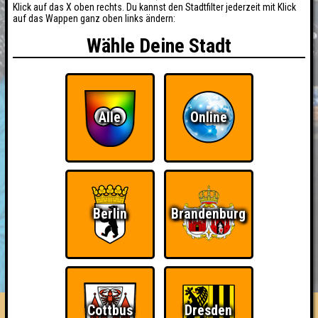
Klick auf das X oben rechts. Du kannst den Stadtfilter jederzeit mit Klick
auf das Wappen ganz oben links ändern:
Wähle Deine Stadt
Alle
Online
Berlin
Brandenburg
BUCHEN
RESERVIERUNG
HIGHSCORE
EVENTS
ÜBER UNS
FAQ
Cottbus
Dresden