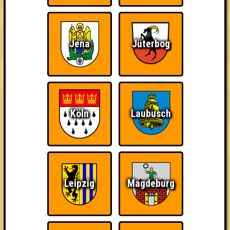
Jena
Jüterbog
Punkte
1. Die Quizbegierigen
50
16
17
17
Köln
Laubusch
2. Die Pubnasen
49
16
15
18
2. weiß nix
49
17
16
16
Leipzig
Magdeburg
2. Wannerer Ultras
49
16
17
16
2. Flying Pikachu