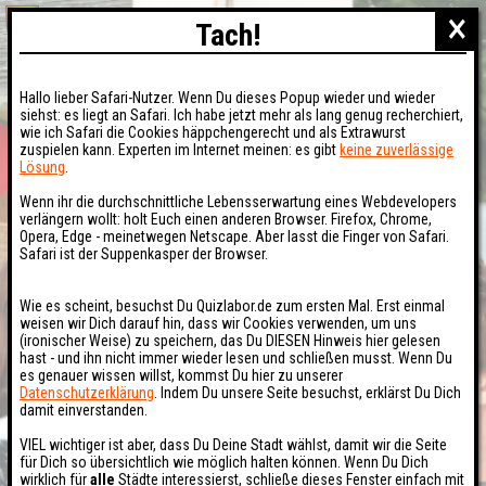
×
Tach!
Hallo lieber Safari-Nutzer. Wenn Du dieses Popup wieder und wieder
siehst: es liegt an Safari. Ich habe jetzt mehr als lang genug recherchiert,
wie ich Safari die Cookies häppchengerecht und als Extrawurst
zuspielen kann. Experten im Internet meinen: es gibt
keine zuverlässige
Lösung
.
Wenn ihr die durchschnittliche Lebensserwartung eines Webdevelopers
verlängern wollt: holt Euch einen anderen Browser. Firefox, Chrome,
Opera, Edge - meinetwegen Netscape. Aber lasst die Finger von Safari.
Safari ist der Suppenkasper der Browser.
Wie es scheint, besuchst Du Quizlabor.de zum ersten Mal. Erst einmal
weisen wir Dich darauf hin, dass wir Cookies verwenden, um uns
(ironischer Weise) zu speichern, das Du DIESEN Hinweis hier gelesen
hast - und ihn nicht immer wieder lesen und schließen musst. Wenn Du
es genauer wissen willst, kommst Du hier zu unserer
Datenschutzerklärung
. Indem Du unsere Seite besuchst, erklärst Du Dich
damit einverstanden.
VIEL wichtiger ist aber, dass Du Deine Stadt wählst, damit wir die Seite
für Dich so übersichtlich wie möglich halten können. Wenn Du Dich
wirklich für
alle
Städte interessierst, schließe dieses Fenster einfach mit