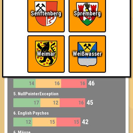
49
17
17
15
Senftenberg
Spremberg
3. Skat Deluxe 2020
47
15
16
16
3. Peanut Butter Bandits
47
15
17
15
Weimar
Weißwasser
4. Sputniks
46
13
18
15
4. IngressXF
46
14
16
16
5. NullPointerException
45
17
12
16
6. English Psychos
42
12
15
15
6. Mäuse