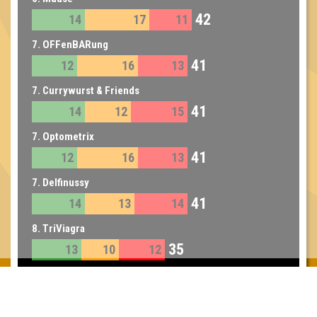
42
14
17
11
7. OFFenBARung
41
12
16
13
7. Currywurst & Friends
41
14
12
15
7. Optometrix
41
12
16
13
7. Delfinussy
41
14
13
14
8. TriViagra
35
13
10
12
9. Die aus Dresden
32
12
10
10