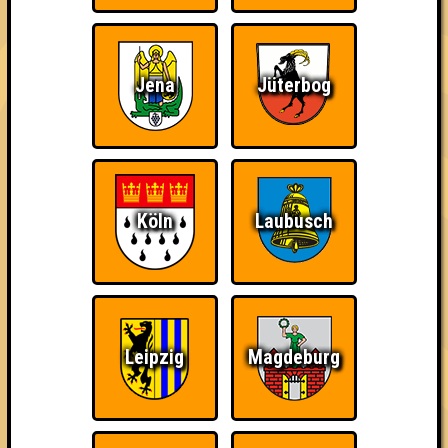
43
12
17
14
3. Spielkinder
42
13
16
13
Jena
Jüterbog
4. Zerschmetterlinge
41
13
16
12
4. Club Quizface
41
15
10
16
Köln
Laubusch
5. Kein Baguette zum Raclette
40
13
14
13
5. Jesus Quiztus Superstar
40
13
15
12
Leipzig
Magdeburg
6. Ronny Effem
39
15
12
12
7. Awesomedary