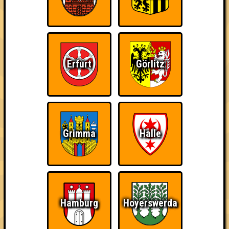
Info
Punkte
Angemeldete Teams
Erfurt
Görlitz
Grimma
Halle
Punkte
1. Familienoberhauptvogel
44
13
16
15
Hamburg
Hoyerswerda
2. Schnapsosaurus