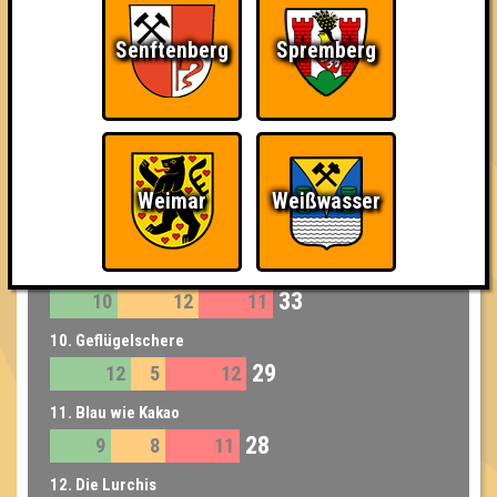
37
12
15
10
Senftenberg
Spremberg
8. Erster
34
9
12
13
9. Fluggaenkoecchicebolsen
33
11
10
12
9. Reich & Schön
Weimar
Weißwasser
33
8
15
10
9. Harakiri
33
10
12
11
10. Geflügelschere
29
12
5
12
11. Blau wie Kakao
28
9
8
11
12. Die Lurchis