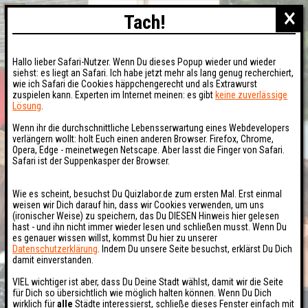
×
Tach!
Hallo lieber Safari-Nutzer. Wenn Du dieses Popup wieder und wieder
siehst: es liegt an Safari. Ich habe jetzt mehr als lang genug recherchiert,
wie ich Safari die Cookies häppchengerecht und als Extrawurst
zuspielen kann. Experten im Internet meinen: es gibt
keine zuverlässige
Lösung
.
Wenn ihr die durchschnittliche Lebensserwartung eines Webdevelopers
verlängern wollt: holt Euch einen anderen Browser. Firefox, Chrome,
Opera, Edge - meinetwegen Netscape. Aber lasst die Finger von Safari.
Safari ist der Suppenkasper der Browser.
Wie es scheint, besuchst Du Quizlabor.de zum ersten Mal. Erst einmal
weisen wir Dich darauf hin, dass wir Cookies verwenden, um uns
(ironischer Weise) zu speichern, das Du DIESEN Hinweis hier gelesen
hast - und ihn nicht immer wieder lesen und schließen musst. Wenn Du
es genauer wissen willst, kommst Du hier zu unserer
Datenschutzerklärung
. Indem Du unsere Seite besuchst, erklärst Du Dich
damit einverstanden.
VIEL wichtiger ist aber, dass Du Deine Stadt wählst, damit wir die Seite
für Dich so übersichtlich wie möglich halten können. Wenn Du Dich
wirklich für
alle
Städte interessierst, schließe dieses Fenster einfach mit