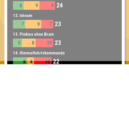
24
6
9
9
13. Inteam
23
7
9
7
13. Pinkies ohne Brain
23
5
8
10
14. Himmelfahrtskommando
22
8
4
10
Inhaber & Geschäftsführer:
Georg Martin // Quizlabor
Sandower Straße 56
03046 Cottbus
info@quizlabor.de