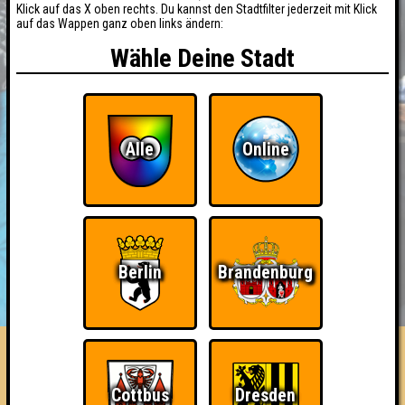
Klick auf das X oben rechts. Du kannst den Stadtfilter jederzeit mit Klick
auf das Wappen ganz oben links ändern:
Wähle Deine Stadt
Alle
Online
Berlin
Brandenburg
BUCHEN
RESERVIERUNG
HIGHSCORE
EVENTS
ÜBER UNS
FAQ
«
»
Seitenquiz Berlin #143
Cottbus
Dresden
Das kein Shark-Ira Spezial · 11.05.2017 · Alte Kantine