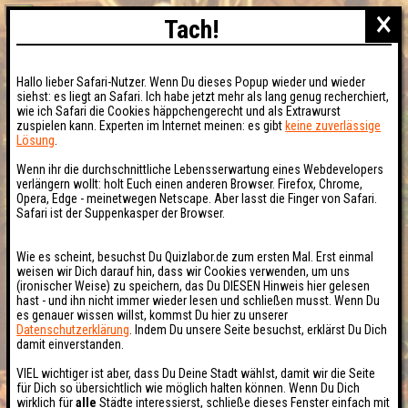
×
Tach!
Hallo lieber Safari-Nutzer. Wenn Du dieses Popup wieder und wieder
siehst: es liegt an Safari. Ich habe jetzt mehr als lang genug recherchiert,
wie ich Safari die Cookies häppchengerecht und als Extrawurst
zuspielen kann. Experten im Internet meinen: es gibt
keine zuverlässige
Lösung
.
Wenn ihr die durchschnittliche Lebensserwartung eines Webdevelopers
verlängern wollt: holt Euch einen anderen Browser. Firefox, Chrome,
Opera, Edge - meinetwegen Netscape. Aber lasst die Finger von Safari.
Safari ist der Suppenkasper der Browser.
Wie es scheint, besuchst Du Quizlabor.de zum ersten Mal. Erst einmal
weisen wir Dich darauf hin, dass wir Cookies verwenden, um uns
(ironischer Weise) zu speichern, das Du DIESEN Hinweis hier gelesen
hast - und ihn nicht immer wieder lesen und schließen musst. Wenn Du
es genauer wissen willst, kommst Du hier zu unserer
Datenschutzerklärung
. Indem Du unsere Seite besuchst, erklärst Du Dich
damit einverstanden.
VIEL wichtiger ist aber, dass Du Deine Stadt wählst, damit wir die Seite
für Dich so übersichtlich wie möglich halten können. Wenn Du Dich
wirklich für
alle
Städte interessierst, schließe dieses Fenster einfach mit