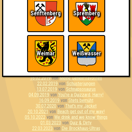
12.07.2017
von
Horst Unlimited
05.10.2017
von
Rumpels Ratestübchen
Senftenberg
Spremberg
10.10.2017
von
Das Team, das mir persönlich am besten gefällt
09.11.2017
von
Stutenkerle
23.11.2017
von
Blau wie Kakao
11.01.2018
von
Die hydrogenen Sauerstoffe
08.03.2018
von
Spice Girls (Original)
05.04.2018
von
McGedeck
03.05.2018
von
Heidi Dumm
Weimar
Weißwasser
26.05.2018
von
Bierbrains
21.06.2018
von
Die Hausgemeinschaft
13.11.2018
von
Spontan Sta(d/t)t Plan
14.02.2019
von
Schweinenackensteak Medium
16.02.2019
von
Meine Geheimfavoriten
22.02.2019
von
Schusterjungen
13.07.2019
von
Schnapsosaurus
04.09.2019
von
You're a Quizzard, Harry!
16.09.2019
von
Stets bemüht
30.07.2020
von
That's my Jacket
20.10.2021
von
Beach get out of my way!
05.10.2022
von
We drink and we know things
01.03.2023
von
Quiz & Dirty
22.03.2023
von
Die Brockhaus-Ultras