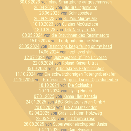
30.03.2023
von
ohne Smartphone aufgeschmissen
26.04.2023
von
Die Brauingenieure
23.06.2023
von
Schnapsidee
26.09.2023
von
Bill You Murray Me
10.10.2023
von
Quizies McQuizface
18.10.2023
von
Talk Nerdy To Me
08.05.2024
von
die Bräutinnen des Reanimators
15.05.2024
von
Footprints on the Moon
28.05.2024
von
Braindrops keep falling on my head
14.06.2024
von
next level shit
12.07.2024
von
Quizmasters Of The Universe
22.08.2024
von
Roland Kaiser Ultras
05.09.2024
von
Arbeitskreis Ratehühnchen
11.10.2024
von
Die schwarzhörnigen Totengräberkäfer
11.10.2024
von
Professor Pepp und seine Quizstudenten
18.10.2024
von
Die Schlaubis
20.11.2024
von
Flying Hirsch
07.01.2025
von
Kanna Hier Kanada
24.01.2025
von
ABC-Schützenverein GmbH
20.03.2025
von
Die Anstaltskinder
02.04.2025
von
Grazil auf dem Holzweg
28.05.2025
von
quiz from a rose
28.08.2025
von
Superweicheischuppen Junior
04.11.2025
von
GameEinsam